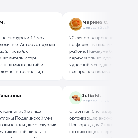
М.
Марина С.
февраль 2026
 на экскурсии 17 мая,
20 февраля провели Масленичн
лось всё. Автобус подали
на ферме пятнистых оленей в Н
ой, чистый, с
районе. Накануне был снегопад
, водитель Игорь
переживали за дорогу, но с на
ень внимательный и
чудесный менеджер на связи Св
оломне встречал гид
всё прошло великолепно. Дина
й пастилы и музей калача
экскурсия, я бы назвала её «де
и с раскрытыми ртами,
телефонов»: зверюшки, анимато
сценках. Обед лёгкий, но
катание на лошади, мастер-кла
Казакова
Julia M.
ьное спасибо менеджеру
и развлечения. Спасибо за орг
февраль 2026
я вела нас с момента
и настроение, всем рекомендую
с компанией в лице
Огромная благодарность за
ца. Обратимся
етланы Поделинской уже
организацию экскурсии в Нижн
щё!
рганизовали две экскурсии
Новгород для 7 класса. Провел
музыкальной школы: в
потрясающе интересный и нас