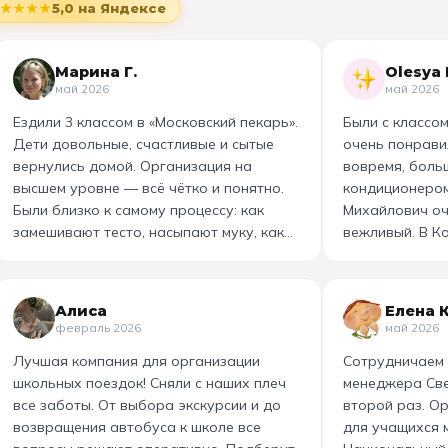
★★★★
5,0
на Яндексе
Марина Г.
Olesya 
май 2026
май 2026
Ездили 3 классом в «Московский пекарь».
Были с классом
Дети довольные, счастливые и сытые
очень понрави
вернулись домой. Организация на
вовремя, больш
высшем уровне — всё чётко и понятно.
кондиционером
Были близко к самому процессу: как
Михайлович оч
замешивают тесто, насыпают муку, как
вежливый. В К
взбивает крем гигантский миксер. Дети
Дмитрий. Музе
сами изготовили печенье и плетёнки из
— дети слушал
слоёного теста, а потом чаепитие со
участвовали в 
Алиса
Елена 
скоморохом, играми и загадками. В
сытный. Отдел
февраль 2026
май 2026
конце раздали горячие печеньки. На
Марии, котора
Лучшая компания для организации
Сотрудничаем 
производстве стоит самый вкусный и
звонка до кон
школьных поездок! Сняли с наших плеч
менеджера Св
волшебный аромат!
обязательно е
все заботы. От выбора экскурсии и до
второй раз. О
возвращения автобуса к школе все
для учащихся 