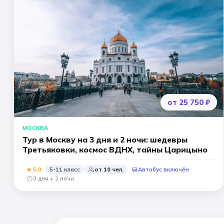
от 25 750 ₽
МОСКВА
Тур в Москву на 3 дня и 2 ночи: шедевры
Третьяковки, космос ВДНХ, тайны Царицыно
★
5
,0
5-11 класс
от
10
чел.
Автобус включён
3 дня + 2 ночи