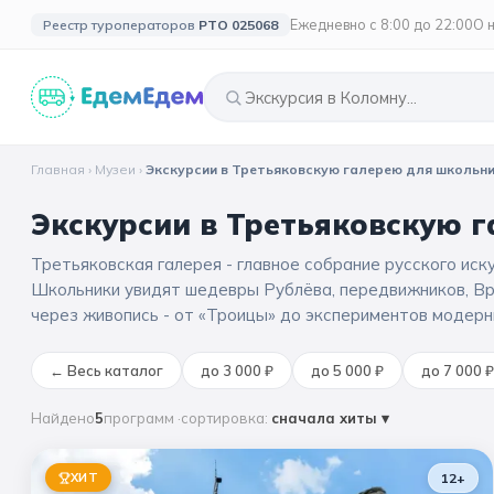
Ежедневно с 8:00 до 22:00
О 
Реестр туроператоров
РТО 025068
Главная
›
Музеи
›
Экскурсии в Третьяковскую галерею для школьн
🎉 ПО ПРАЗДНИКАМ
🗓️ ПО ДЛИТЕЛЬНОСТИ
🗓️ ПО КАНИКУЛАМ
🎉 СОБЫТИЙ
Экскурсии в Третьяковскую 
Все праздники
🍂 Осенни
Однодневные
2 дня / 1 ночь
❄️ 
🍂 Осенние
Третьяковская галерея - главное собрание русского иск
🔔 1 сентября
🎄 Нового
3 дня и больше
☀️
🌸 Весенние
Школьники увидят шедевры Рублёва, передвижников, Вр
через живопись - от «Троицы» до экспериментов модерн
🌷 Весенн
🗳️ 18 сентября
🎓 Выпус
🎄 Новогодние
←
Весь каталог
до 3 000 ₽
до 5 000 ₽
до 7 000 ₽
🥞 Масленица
☀️ Летние
Найдено
5
программ
·
сортировка:
сначала хиты
▾
🚀 День космонавтики
ХИТ
12+