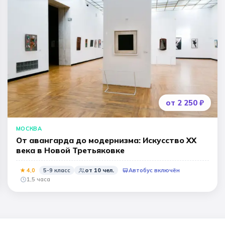
от 2 250 ₽
МОСКВА
От авангарда до модернизма: Искусство XX
века в Новой Третьяковке
★
4
,0
5-9 класс
от
10
чел.
Автобус включён
1,5 часа