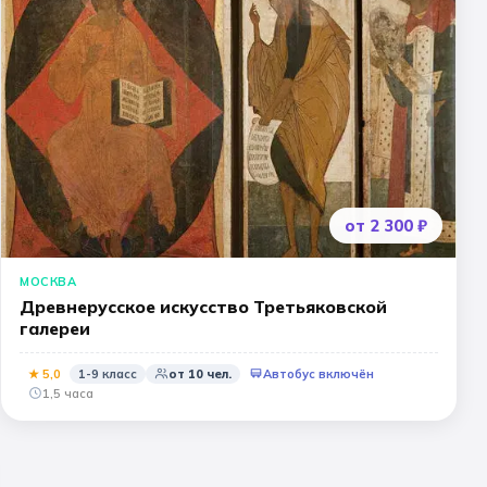
Квесты
11 класс
📍 ПО ГОРОДАМ
Москва
Подмосковье
виновский музей
Санкт-Петербург
от 2 300 ₽
Золотое кольцо
МОСКВА
Древнерусское искусство Третьяковской
галереи
★
5
,0
1-9 класс
от
10
чел.
Автобус включён
1,5 часа