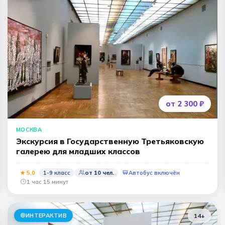
Народные промыслы
Интерактивные
Мастер-классы
🏛️ МУЗЕИ
афия
Все музеи
Музей космонавтики
Дар
Ещё 6
от 2 300 ₽
МОСКВА
Экскурсия в Государственную Третьяковскую
галерею для младших классов
★
5
,0
1-9 класс
от
10
чел.
Автобус включён
1 час 15 минут
ИНТЕРАКТИВ
14+