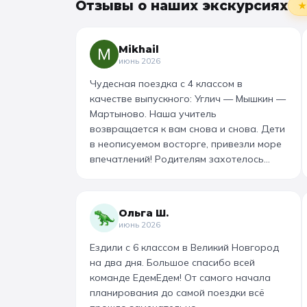
Отзывы о наших экскурсиях
★
Mikhail
июнь 2026
Чудесная поездка с 4 классом в
качестве выпускного: Углич — Мышкин —
Мартыново. Наша учитель
возвращается к вам снова и снова. Дети
в неописуемом восторге, привезли море
впечатлений! Родителям захотелось
повторить тот же маршрут для себя,
настолько интересно и насыщенно было.
Огромная благодарность организатору!
Ольга Ш.
Вы лучшие: от выбора супер-маршрута,
июнь 2026
питания, гостиницы, тайминга, до
Ездили с 6 классом в Великий Новгород
интересного экскурсовода и приятного
на два дня. Большое спасибо всей
водителя. Всё на высшем уровне 👌
команде ЕдемЕдем! От самого начала
планирования до самой поездки всё