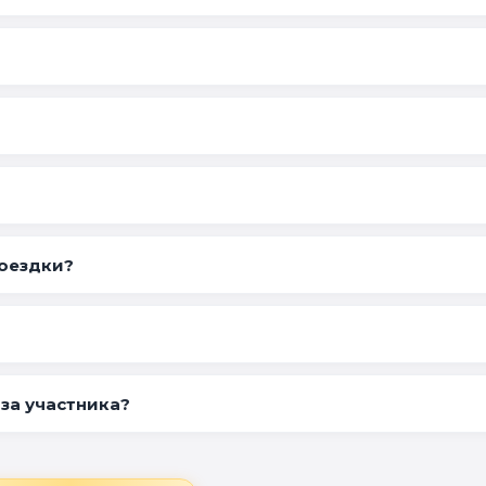
оездки?
аза участника?