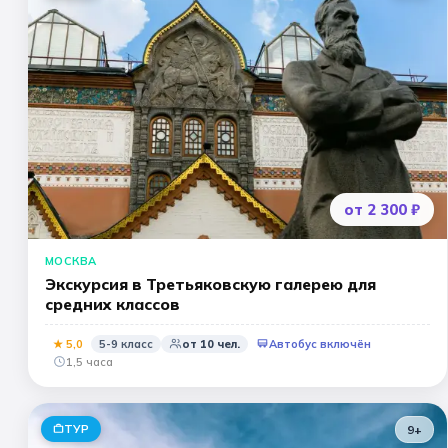
🎖️ 9 мая
🎓 Выпускные 4 класса
📚 ПО ПРЕДМЕТАМ
Все предметы
Литература
История
Геогр
Ещё 7
от 2 300 ₽
МОСКВА
Экскурсия в Третьяковскую галерею для
средних классов
★
5
,0
5-9 класс
от
10
чел.
Автобус включён
1,5 часа
ТУР
9+