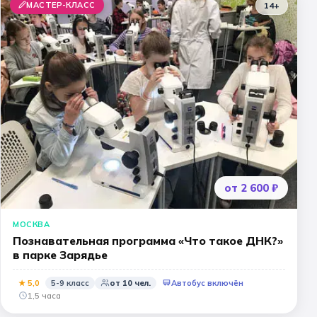
МАСТЕР-КЛАСС
14+
от 2 600 ₽
МОСКВА
Познавательная программа «Что такое ДНК?»
в парке Зарядье
★
5
,0
5-9 класс
от
10
чел.
Автобус включён
1,5 часа