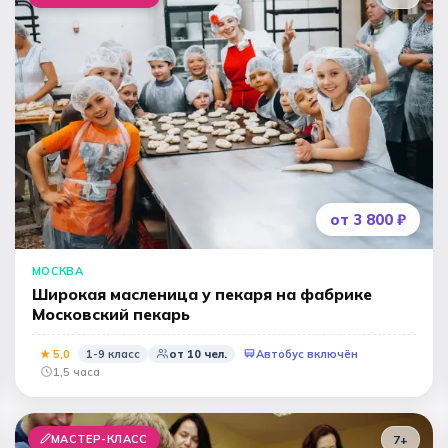
от 3 800 ₽
МОСКВА
Широкая масленица у пекаря на фабрике
Московский пекарь
★
5
,0
1-9 класс
от
10
чел.
Автобус включён
1,5 часа
МАСТЕР-КЛАСС
7+