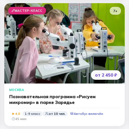
МАСТЕР-КЛАСС
7+
от 2 450 ₽
МОСКВА
Познавательная программа «Рисуем
микромир» в парке Зарядье
★
4
,0
1-9 класс
от
10
чел.
Автобус включён
45 мин