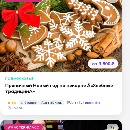
от 3 800 ₽
ПОДМОСКОВЬЕ
Пряничный Новый год на пекарне Â«Хлебные
традицииÂ»
★
4
,0
1-9 класс
от
10
чел.
Автобус включён
2 часа
МАСТЕР-КЛАСС
7+