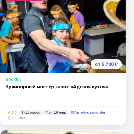
от 5 700 ₽
МОСКВА
Кулинарный мастер-класс «Адская кухня»
★
5
,0
1-11 класс
от
10
чел.
Автобус включён
2,5 часа