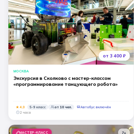
🎖️ 9 мая
🎓 Выпускные 4 класса
📚 ПО ПРЕДМЕТАМ
Все предметы
Литература
История
Геогр
от 3 400 ₽
Ещё 7
МОСКВА
Экскурсия в Сколково с мастер-классом
«программирование танцующего робота»
★
4
,0
5-9 класс
от
10
чел.
Автобус включён
2 часа
МАСТЕР-КЛАСС
7+