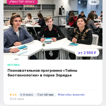
МАСТЕР-КЛАСС
14+
от 2 550 ₽
МОСКВА
Познавательная программа «Тайны
биотехнологии» в парке Зарядье
★
5
,0
1-9 класс
от
10
чел.
Автобус включён
1,5 часа