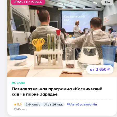
МАСТЕР-КЛАСС
12+
от 2 650 ₽
МОСКВА
Познавательная программа «Космический
сад» в парке Зарядье
★
5
,0
1-9 класс
от
10
чел.
Автобус включён
45 мин