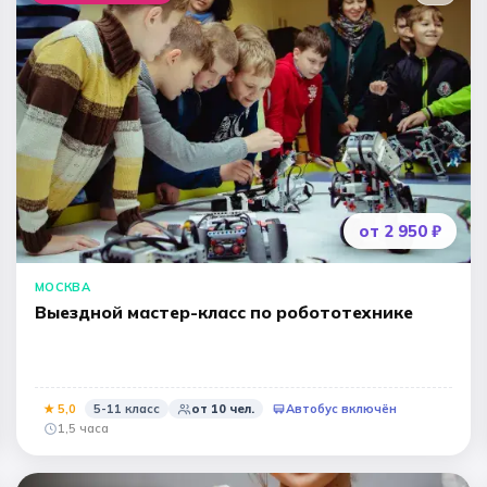
от 2 950 ₽
МОСКВА
Выездной мастер-класс по робототехнике
★
5
,0
5-11 класс
от
10
чел.
Автобус включён
1,5 часа