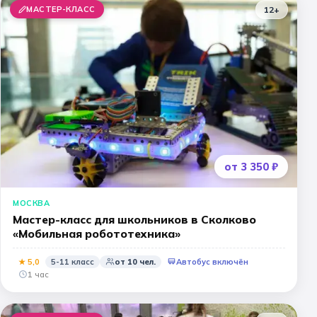
МАСТЕР-КЛАСС
12+
от 3 350 ₽
МОСКВА
Мастер-класс для школьников в Сколково
«Мобильная робототехника»
★
5
,0
5-11 класс
от
10
чел.
Автобус включён
1 час