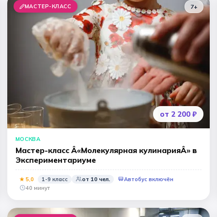
МАСТЕР-КЛАСС
7+
от 2 200 ₽
МОСКВА
Мастер-класс Â«Молекулярная кулинарияÂ» в
Экспериментариуме
★
5
,0
1-9 класс
от
10
чел.
Автобус включён
40 минут