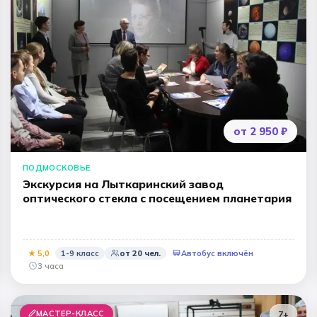
Народные промыслы
Интерактивные
Мастер-классы
🏛️ МУЗЕИ
афия
Все музеи
Музей космонавтики
Дар
от 2 950 ₽
Ещё 6
ПОДМОСКОВЬЕ
Экскурсия на Лыткаринский завод
оптического стекла с посещением планетария
★
5
,0
1-9 класс
от
20
чел.
Автобус включён
3 часа
МАСТЕР-КЛАСС
7+