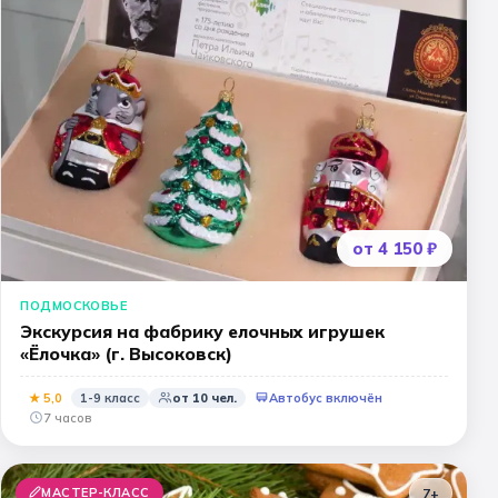
Квесты
11 класс
📍 ПО ГОРОДАМ
Москва
Подмосковье
виновский музей
Санкт-Петербург
от 4 150 ₽
Золотое кольцо
ПОДМОСКОВЬЕ
Экскурсия на фабрику елочных игрушек
«Ёлочка» (г. Высоковск)
★
5
,0
1-9 класс
от
10
чел.
Автобус включён
7 часов
МАСТЕР-КЛАСС
7+