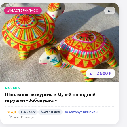
МАСТЕР-КЛАСС
6+
от 2 500 ₽
МОСКВА
Школьная экскурсия в Музей народной
игрушки «Забавушка»
★
4
,0
1-4 класс
от
10
чел.
Автобус включён
1 час 15 минут