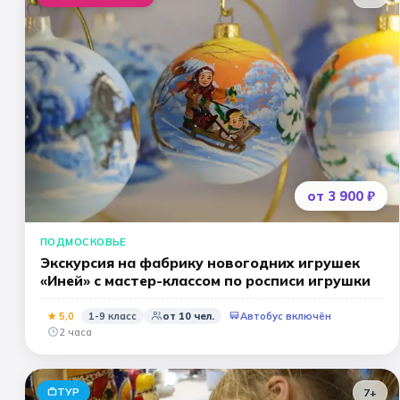
от 3 900 ₽
ПОДМОСКОВЬЕ
Экскурсия на фабрику новогодних игрушек
«Иней» с мастер-классом по росписи игрушки
★
5
,0
1-9 класс
от
10
чел.
Автобус включён
2 часа
ТУР
7+