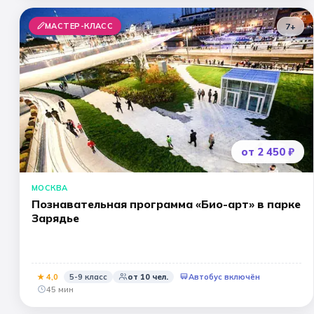
МАСТЕР-КЛАСС
7+
от 2 450 ₽
МОСКВА
Познавательная программа «Био-арт» в парке
Зарядье
★
4
,0
5-9 класс
от
10
чел.
Автобус включён
45 мин