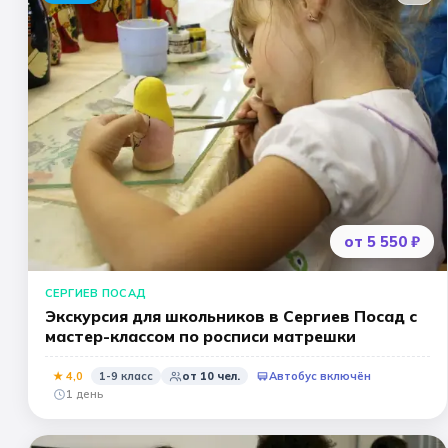
от 5 550 ₽
СЕРГИЕВ ПОСАД
Экскурсия для школьников в Сергиев Посад с
мастер-классом по росписи матрешки
★
4
,0
1-9 класс
от
10
чел.
Автобус включён
1 день