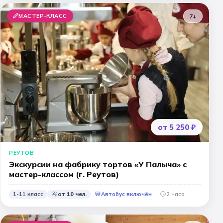
МАСТЕР-КЛАСС
7+
от 5 250 ₽
РЕУТОВ
Экскурсии на фабрику тортов «У Палыча» с
мастер-классом (г. Реутов)
1-11 класс
от
10
чел.
Автобус включён
2 часа