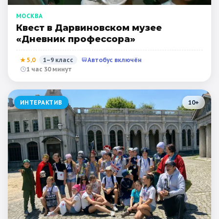
МОСКВА
Квест в Дарвиновском музее
«Дневник профессора»
★
5,0
1–9 класс
Автобус включён
1 час 30 минут
ИНТЕРАКТИВ
10
+