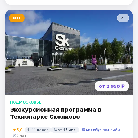
Санкт-Петербург
ХИТ
7
+
Золотое кольцо
от 2 950 ₽
ПОДМОСКОВЬЕ
Экскурсионная программа в
Технопарке Сколково
★
5,0
1–11 класс
от
15
чел.
Автобус включён
1 час