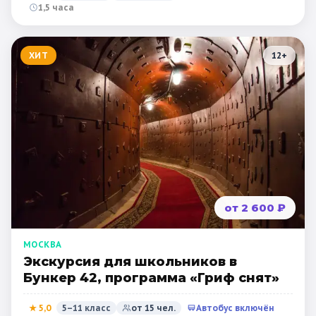
1,5 часа
ХИТ
12
+
от 2 600 ₽
МОСКВА
Экскурсия для школьников в
Бункер 42, программа «Гриф снят»
★
5,0
5–11 класс
от
15
чел.
Автобус включён