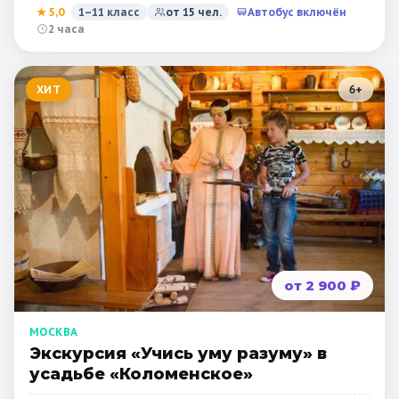
★
5,0
1–11 класс
от
15
чел.
Автобус включён
2 часа
ХИТ
6
+
от 2 900 ₽
МОСКВА
Экскурсия «Учись уму разуму» в
усадьбе «Коломенское»