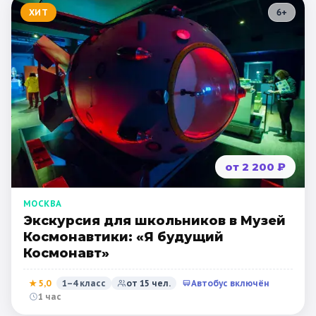
ХИТ
6
+
от 2 200 ₽
МОСКВА
Экскурсия для школьников в Музей
Космонавтики: «Я будущий
Космонавт»
★
5,0
1–4 класс
от
15
чел.
Автобус включён
1 час