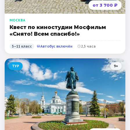
от 3 700 ₽
МОСКВА
Квест по киностудии Мосфильм
«Снято! Всем спасибо!»
5–11 класс
Автобус включён
2,5 часа
ТУР
9
+