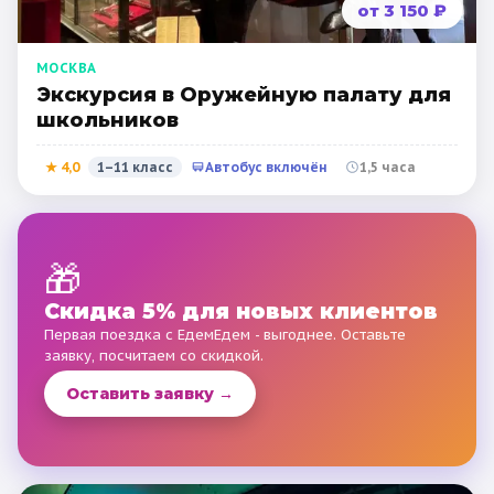
от 3 150 ₽
МОСКВА
Экскурсия в Оружейную палату для
школьников
★
4,0
1–11 класс
Автобус включён
1,5 часа
🎁
Скидка 5% для новых клиентов
Первая поездка с ЕдемЕдем - выгоднее. Оставьте
заявку, посчитаем со скидкой.
Оставить заявку →