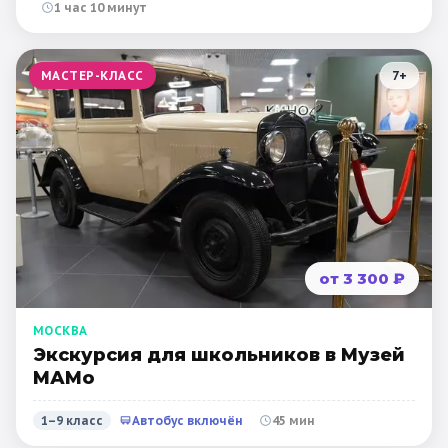
1 час 10 минут
МАСТЕР-КЛАСС
7
+
от 3 300 ₽
МОСКВА
Экскурсия для школьников в Музей
МАМо
1–9 класс
Автобус включён
45 мин