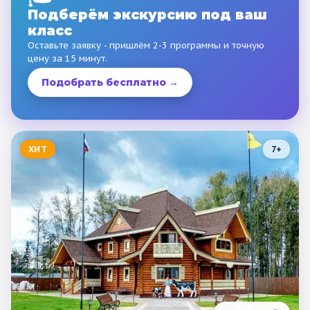
Подберём экскурсию под ваш
класс
Оставьте заявку - пришлём 2-3 программы и точную
цену за 15 минут.
Подобрать бесплатно →
ХИТ
7
+