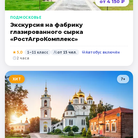
от 4 150 ₽
ПОДМОСКОВЬЕ
Экскурсия на фабрику
глазированного сырка
«РостАгроКомплекс»
★
5,0
1–11 класс
от
15
чел.
Автобус включён
2 часа
ХИТ
7
+