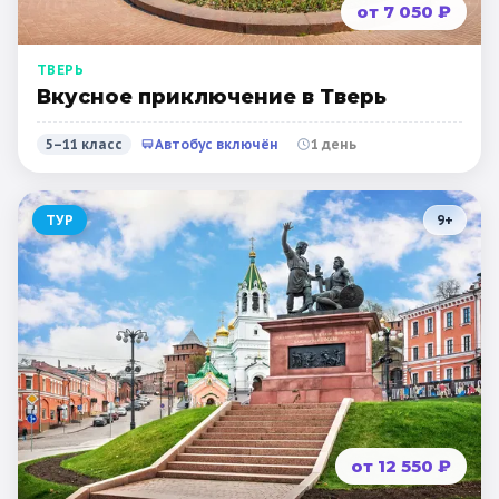
от 7 050 ₽
ТВЕРЬ
Вкусное приключение в Тверь
5–11 класс
Автобус включён
1 день
ТУР
9
+
от 12 550 ₽