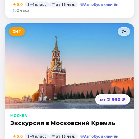
★
5,0
1–4 класс
от
15
чел.
Автобус включён
2 часа
ХИТ
7
+
от 2 950 ₽
МОСКВА
Экскурсия в Московский Кремль
★
5,0
1–9 класс
от
15
чел.
Автобус включён