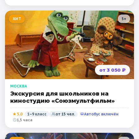
ХИТ
5
+
от 3 050 ₽
МОСКВА
Экскурсия для школьников на
киностудию «Союзмультфильм»
★
5,0
1–9 класс
от
15
чел.
Автобус включён
1,5 часа