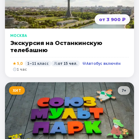
от 3 900 ₽
МОСКВА
Экскурсия на Останкинскую
телебашню
★
5,0
1–11 класс
от
15
чел.
Автобус включён
1 час
ХИТ
7
+