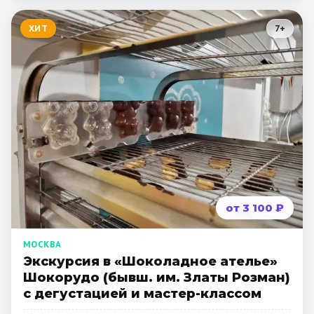
ХИТ
7
+
от 3 100 ₽
МОСКВА
Экскурсия в «Шоколадное ателье»
Шокорудо (бывш. им. Златы Розман)
с дегустацией и мастер-классом