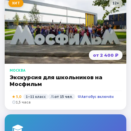
ХИТ
12
+
от 2 400 ₽
МОСКВА
Экскурсия для школьников на
Мосфильм
★
5,0
1–11 класс
от
15
чел.
Автобус включён
1,5 часа
🎓