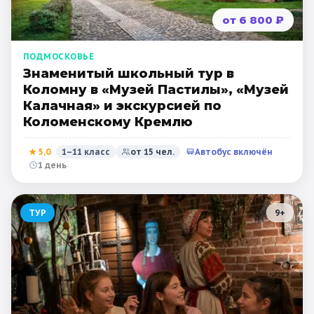
от 6 800 ₽
ПОДМОСКОВЬЕ
Знаменитый школьный тур в
Коломну в «Музей Пастилы», «Музей
Калачная» и экскурсией по
Коломенскому Кремлю
★
5,0
1–11 класс
от
15
чел.
Автобус включён
1 день
ТУР
9
+