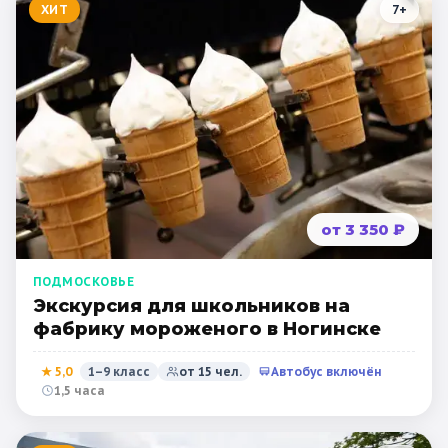
ХИТ
7
+
от 3 350 ₽
ПОДМОСКОВЬЕ
Экскурсия для школьников на
фабрику мороженого в Ногинске
★
5,0
1–9 класс
от
15
чел.
Автобус включён
1,5 часа