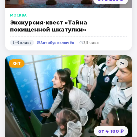
МОСКВА
Экскурсия-квест «Тайна
похищенной шкатулки»
1–9 класс
Автобус включён
2,5 часа
ХИТ
7
+
от 4 100 ₽