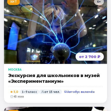
ХИТ
6
+
от 2 700 ₽
МОСКВА
Экскурсия для школьников в музей
«Экспериментаниум»
★
5,0
1–9 класс
от
15
чел.
Автобус включён
45 мин