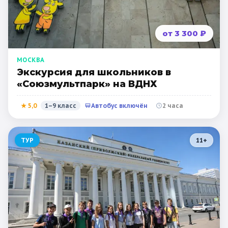
от 3 300 ₽
МОСКВА
Экскурсия для школьников в
«Союзмультпарк» на ВДНХ
★
5,0
1–9 класс
Автобус включён
2 часа
ТУР
11
+