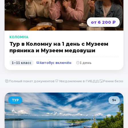
от 6 200 ₽
КОЛОМНА
Тур в Коломну на 1 день с Музеем
пряника и Музеем медовуши
1–11 класс
Автобус включён
1 день
Полный пакет документов
Уведомление в ГИБДД
Ремни безопа
ТУР
9
+