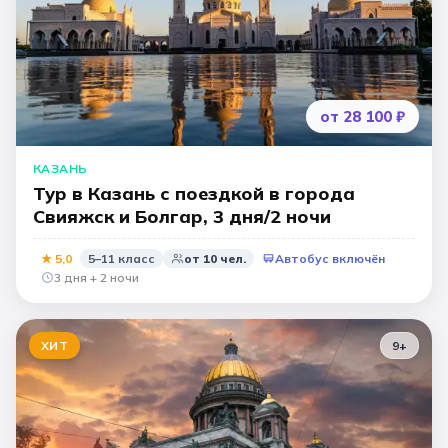
от 28 100 ₽
КАЗАНЬ
Тур в Казань с поездкой в города
Свияжск и Болгар, 3 дня/2 ночи
★
5,0
5–11 класс
от
10
чел.
Автобус включён
3 дня + 2 ночи
ХИТ
9
+