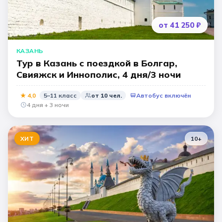
от 41 250 ₽
КАЗАНЬ
Тур в Казань с поездкой в Болгар,
Свияжск и Иннополис, 4 дня/3 ночи
★
4,0
5–11 класс
от
10
чел.
Автобус включён
4 дня + 3 ночи
ХИТ
10
+