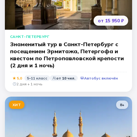
от 15 950 ₽
САНКТ-ПЕТЕРБУРГ
Знаменитый тур в Санкт-Петербург с
посещением Эрмитажа, Петергофа и
квестом по Петропавловской крепости
(2 дня и 1 ночь)
★
5,0
5–11 класс
от
10
чел.
Автобус включён
2 дня + 1 ночь
ХИТ
8
+