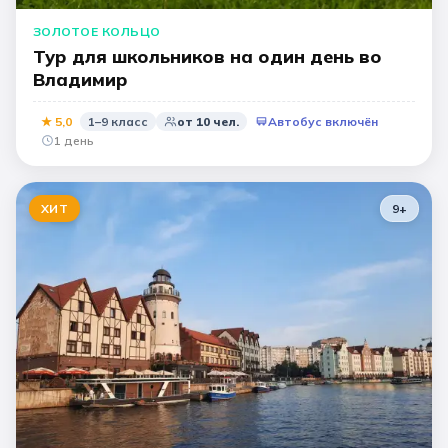
ЗОЛОТОЕ КОЛЬЦО
Тур для школьников на один день во
Владимир
★
5,0
1–9 класс
от
10
чел.
Автобус включён
1 день
ХИТ
9
+