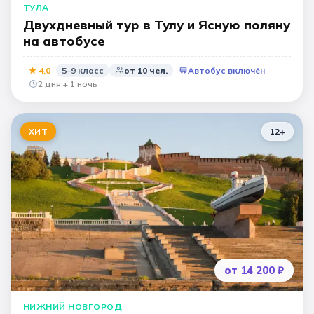
ТУЛА
Двухдневный тур в Тулу и Ясную поляну
на автобусе
★
4,0
5–9 класс
от
10
чел.
Автобус включён
2 дня + 1 ночь
ХИТ
12
+
от 14 200 ₽
НИЖНИЙ НОВГОРОД