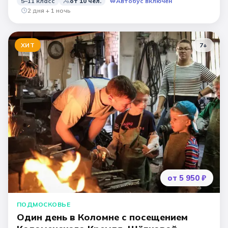
5–11 класс
от
10
чел.
Автобус включён
2 дня + 1 ночь
ХИТ
7
+
от 5 950 ₽
ПОДМОСКОВЬЕ
Один день в Коломне с посещением