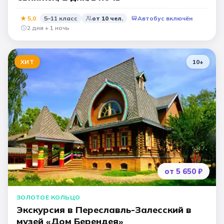
★
5,0
5–11 класс
от
10
чел.
Автобус включён
2 дня + 1 ночь
ХИТ
10
+
от 5 650 ₽
ЗОЛОТОЕ КОЛЬЦО
Экскурсия в Переславль-Залесский в
музей «Дом Берендея»