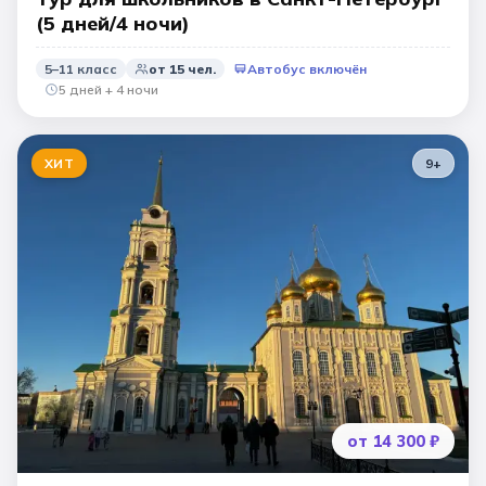
(5 дней/4 ночи)
5–11 класс
от
15
чел.
Автобус включён
5 дней + 4 ночи
ХИТ
9
+
от 14 300 ₽