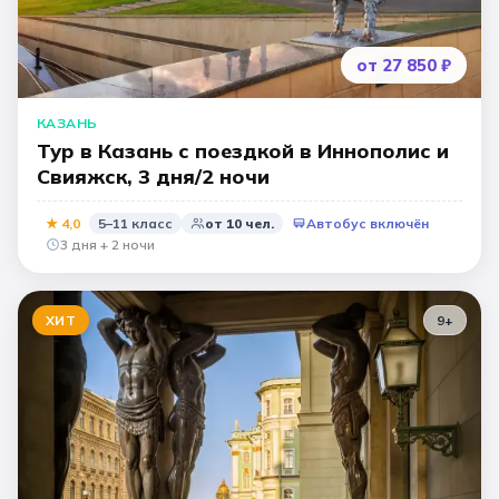
от 27 850 ₽
КАЗАНЬ
Тур в Казань с поездкой в Иннополис и
Свияжск, 3 дня/2 ночи
★
4,0
5–11 класс
от
10
чел.
Автобус включён
3 дня + 2 ночи
ХИТ
9
+