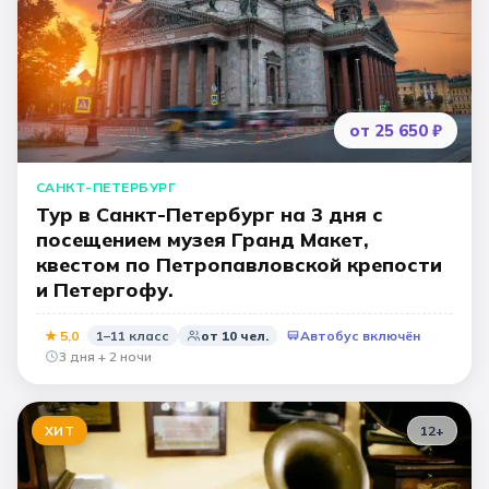
от 25 650 ₽
САНКТ-ПЕТЕРБУРГ
Тур в Санкт-Петербург на 3 дня с
посещением музея Гранд Макет,
квестом по Петропавловской крепости
и Петергофу.
★
5,0
1–11 класс
от
10
чел.
Автобус включён
3 дня + 2 ночи
ХИТ
12
+