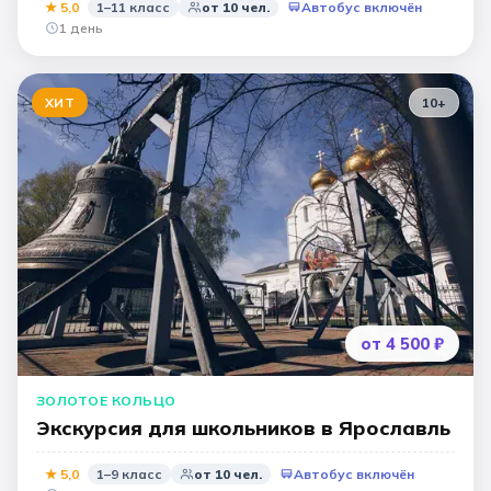
★
5,0
1–11 класс
от
10
чел.
Автобус включён
1 день
ХИТ
10
+
от 4 500 ₽
ЗОЛОТОЕ КОЛЬЦО
Экскурсия для школьников в Ярославль
★
5,0
1–9 класс
от
10
чел.
Автобус включён