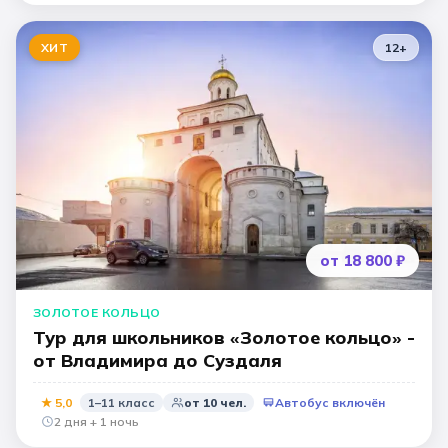
ХИТ
12
+
от 18 800 ₽
ЗОЛОТОЕ КОЛЬЦО
Тур для школьников «Золотое кольцо» -
от Владимира до Суздаля
★
5,0
1–11 класс
от
10
чел.
Автобус включён
2 дня + 1 ночь