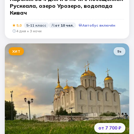
Рускеала, озеро Урозеро, водопада
Кивач
★
5,0
5–11 класс
от
10
чел.
Автобус включён
4 дня + 3 ночи
ХИТ
9
+
от 7 700 ₽