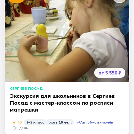
от 5 550 ₽
СЕРГИЕВ ПОСАД
Экскурсия для школьников в Сергиев
Посад с мастер-классом по росписи
матрешки
★
4,0
1–9 класс
от
10
чел.
Автобус включён
1 день