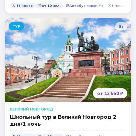
5–11 класс
от
10
чел.
Автобус включён
1 день
ТУР
9
+
от 12 550 ₽
ВЕЛИКИЙ НОВГОРОД
Школьный тур в Великий Новгород 2
дня/1 ночь