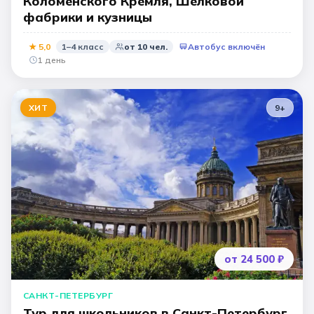
Коломенского Кремля, Шёлковой
фабрики и кузницы
★
5,0
1–4 класс
от
10
чел.
Автобус включён
1 день
ХИТ
9
+
от 24 500 ₽
САНКТ-ПЕТЕРБУРГ
Тур для школьников в Санкт-Петербург