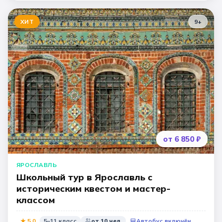
ХИТ
9
+
от 6 850 ₽
ЯРОСЛАВЛЬ
Школьный тур в Ярославль с
историческим квестом и мастер-
классом
★
5,0
5–11 класс
от
10
чел.
Автобус включён