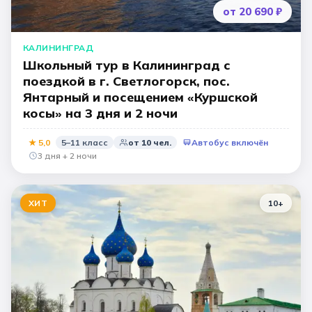
от 20 690 ₽
КАЛИНИНГРАД
Школьный тур в Калининград с
поездкой в г. Светлогорск, пос.
Янтарный и посещением «Куршской
косы» на 3 дня и 2 ночи
★
5,0
5–11 класс
от
10
чел.
Автобус включён
3 дня + 2 ночи
ХИТ
10
+