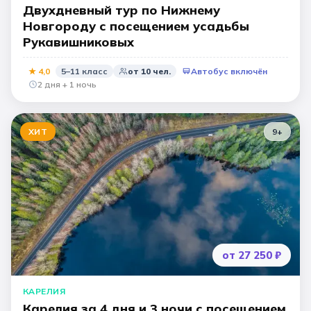
Двухдневный тур по Нижнему
Новгороду с посещением усадьбы
Рукавишниковых
★
4,0
5–11 класс
от
10
чел.
Автобус включён
2 дня + 1 ночь
ХИТ
9
+
от 27 250 ₽
КАРЕЛИЯ
Карелия за 4 дня и 3 ночи с посещением