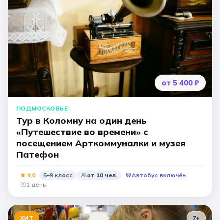
от 5 400 ₽
ПОДМОСКОВЬЕ
Тур в Коломну на один день
«Путешествие во времени» с
посещением Арткоммуналки и музея
Патефон
★
4,0
5–9 класс
от
10
чел.
Автобус включён
1 день
ХИТ
7
+