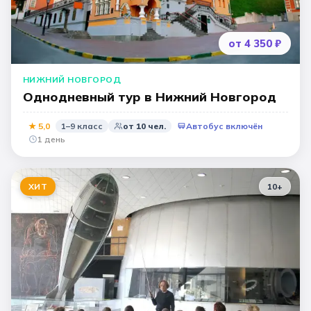
от 4 350 ₽
НИЖНИЙ НОВГОРОД
Однодневный тур в Нижний Новгород
★
5,0
1–9 класс
от
10
чел.
Автобус включён
1 день
ХИТ
10
+