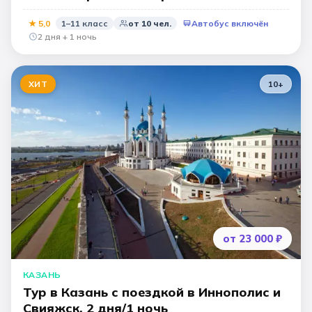
★
5,0
1–11 класс
от
10
чел.
Автобус включён
2 дня + 1 ночь
ХИТ
10
+
от 23 000 ₽
КАЗАНЬ
Тур в Казань с поездкой в Иннополис и
Свияжск, 2 дня/1 ночь