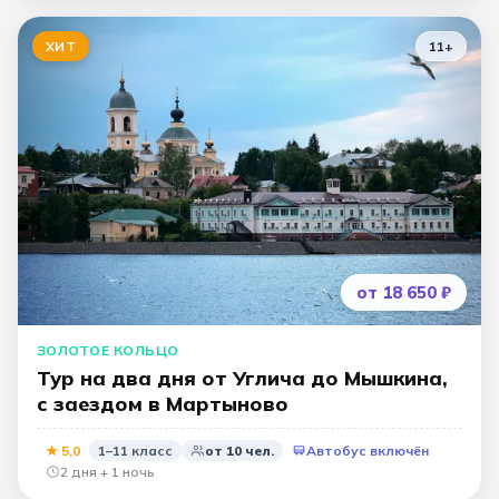
ХИТ
11
+
от 18 650 ₽
ЗОЛОТОЕ КОЛЬЦО
Тур на два дня от Углича до Мышкина,
с заездом в Мартыново
★
5,0
1–11 класс
от
10
чел.
Автобус включён
2 дня + 1 ночь