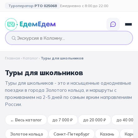
Туроператор
РТО 025068
Ежедневно с 8:00 до 22:00
Главная
›
Каталог
›
Туры для школьников
🎉 ПО ПРАЗДНИКАМ
🎉 СОБЫТИЙНЫЕ
🗓️ ПО ДЛИТЕЛЬНОСТИ
🗓️ ПО КАНИКУЛАМ
ТУРЫ
Туры для школьников
Все праздники
Однодневные
🍂 Осенние
🍂 Осенние
Туры для школьников - это и насыщенные однодневные
каникулы
🔔 1 сентября
2 дня / 1 ночь
❄️ Зимние
поездки в города Золотого кольца, и маршруты с
проживанием на 2-5 дней по самым ярким направлениям
🎄 Новогодние
🗳️ 18 сентября
3 дня и больше
туры
🌸 Весенние
России.
🎄 Новогодние
🌷 Весенние
☀️ Летние
←
Весь каталог
до 7 000 ₽
до 20 000 ₽
до 40 000 
каникулы
🥞 Масленица
🎓 Выпускные
Золотое кольцо
Санкт-Петербург
Казань
Карел