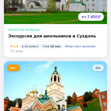
от 7 450 ₽
ЗОЛОТОЕ КОЛЬЦО
Экскурсия для школьников в Суздаль
★
5,0
1–11 класс
от
10
чел.
Автобус включён
1 день
ХИТ
12
+