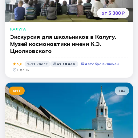
от 5 300 ₽
КАЛУГА
Экскурсия для школьников в Калугу.
Музей космонавтики имени К.Э.
Циолковского
★
5,0
1–11 класс
от
10
чел.
Автобус включён
1 день
ХИТ
10
+