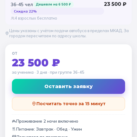
23 500
₽
36-45
чел
Дешевле на
6 500
₽
Скидка
22
%
4 взрослых бесплатно
Цены указаны с учётом подачи автобуса в пределах МКАД. За
городом пересчитаем по адресу школы.
ОТ
23 500 ₽
за ученика
· 3 дня
· при группе
36-45
Оставить заявку
Посчитать точно за 15 минут
Проживание
2
ночи
включено
Питание:
Завтрак · Обед · Ужин
Транспорт по программе