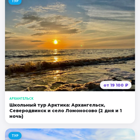
ТУР
от
19 100
₽
АРХАНГЕЛЬСК
Школьный тур Арктика: Архангельск,
Северодвинск и село Ломоносово (2 дня и 1
ночь)
ТУР