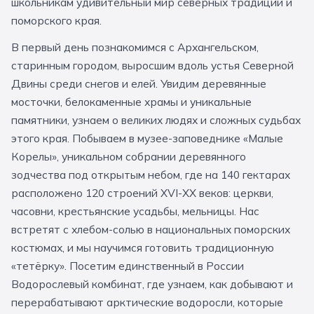
школьникам удивительный мир северных традиций и
За кулисами театров
Великий Новгород
Алтай
Архангельск
поморского края.
Усадьбы и заповедники
Экологические
Рязань
Мурманск
Волгоград
В первый день познакомимся с Архангельском,
старинным городом, выросшим вдоль устья Северной
Народные промыслы
Интерактивные
Двины среди снегов и елей. Увидим деревянные
Квесты
Мастер-классы
мосточки, белокаменные храмы и уникальные
памятники, узнаем о великих людях и сложных судьбах
🎓 ПО КЛАССАМ
этого края. Побываем в музее-заповеднике «Малые
Корелы», уникальном собрании деревянного
Все классы
зодчества под открытым небом, где на 140 гектарах
расположено 120 строений XVI-XX веков: церкви,
Дошкольники
часовни, крестьянские усадьбы, мельницы. Нас
Начальные классы
встретят с хлебом-солью в национальных поморских
костюмах, и мы научимся готовить традиционную
5 класс
6 класс
«тетёрку». Посетим единственный в России
7 класс
8 класс
Водорослевый комбинат, где узнаем, как добывают и
перерабатывают арктические водоросли, которые
9 класс
10 класс