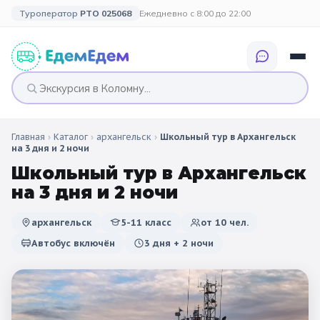
Туроператор
РТО 025068
Ежедневно с 8:00 до 22:00
Главная
›
Каталог
›
архангельск
›
Школьный тур в Архангельск
🎉 ПО ПРАЗДНИКАМ
🎉 СОБЫТИЙНЫЕ
🗓️ ПО ДЛИТЕЛЬНОСТИ
🗓️ ПО КАНИКУЛАМ
на 3 дня и 2 ночи
ТУРЫ
Школьный тур в Архангельск
Все праздники
Однодневные
🍂 Осенние
🍂 Осенние
на 3 дня и 2 ночи
каникулы
🔔 1 сентября
2 дня / 1 ночь
❄️ Зимние
архангельск
5-11 класс
от
10
чел.
🎄 Новогодние
🗳️ 18 сентября
3 дня и больше
туры
🌸 Весенние
Автобус включён
3 дня + 2 ночи
🎄 Новогодние
🌷 Весенние
☀️ Летние
каникулы
🥞 Масленица
🎓 Выпускные