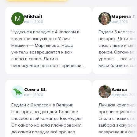
Mikhail
Марина Г.
июнь 2026
май 2026
Чудесная поездка с 4 классом в
Ездили 3 классом
качестве выпускного: Углич —
пекарь». Дети до
Мышкин — Мартыново. Наша
счастливые и сыт
учитель возвращается к вам
домой. Организац
снова и снова. Дети в
уровне — всё чётк
неописуемом восторге, привезли
Были близко к са
море впечатлений! Родителям
как замешивают т
захотелось повторить тот же
муку, как взбивае
маршрут для себя, настолько
гигантский миксер
Ольга Ш.
Алиса
интересно и насыщенно было.
изготовили печень
июнь 2026
февраль 202
Огромная благодарность
слоёного теста, а
Ездили с 6 классом в Великий
Лучшая компания
организатору! Вы лучшие: от
со скоморохом, и
Новгород на два дня. Большое
организации школ
выбора супер-маршрута, питания,
загадками. В кон
спасибо всей команде ЕдемЕдем!
Сняли с наших пле
гостиницы, тайминга, до
горячие печеньки
От самого начала планирования
выбора экскурсии
интересного экскурсовода и
производстве сто
до самой поездки всё прошло
возвращения авт
приятного водителя. Всё на
вкусный и волшеб