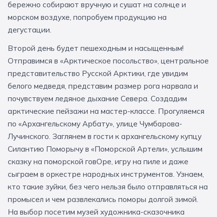
бережно собирают вручную и сушат на солнце и
11 класс
морском воздухе, попробуем продукцию на
дегустации.
📚 ПО ПРЕДМЕТАМ
Второй день будет пешеходным и насыщенным!
Отправимся в «Арктическое посольство», центральное
Все предметы
Литература
История
представительство Русской Арктики, где увидим
География
Ещё 7
белого медведя, представим размер рога нарвала и
почувствуем ледяное дыхание Севера. Создадим
🏛️ МУЗЕИ
арктические пейзажи на мастер-классе. Прогуляемся
по «Архангельскому Арбату», улице Чумбарова-
Все музеи
Музей космонавтики
Лучинского. Заглянем в гости к архангельскому купцу
Силантию Поморычу в «Поморской Артели», услышим
Дарвиновский музей
Ещё 6
сказку на поморской говОре, игру на пиле и даже
сыграем в оркестре народных инструментов. Узнаем,
📍 ПО ГОРОДАМ
кто такие зуйки, без чего нельзя было отправляться на
Москва
промысел и чем развлекались поморы долгой зимой.
На выбор посетим музей художника-сказочника
Подмосковье