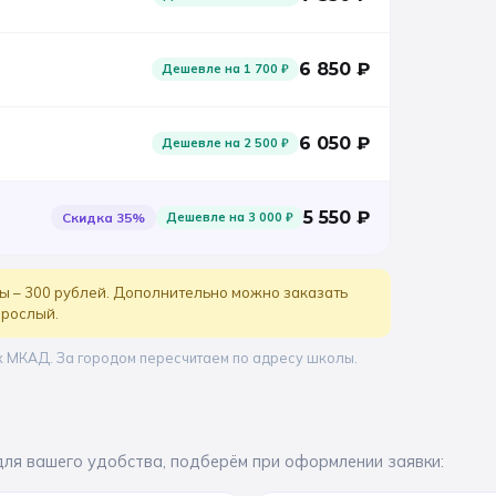
6 850
₽
Дешевле на
1 700
₽
6 050
₽
Дешевле на
2 500
₽
5 550
₽
Скидка
35
%
Дешевле на
3 000
₽
ы – 300 рублей. Дополнительно можно заказать
зрослый.
х МКАД. За городом пересчитаем по адресу школы.
для вашего удобства, подберём при оформлении заявки: