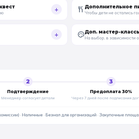
квест
Дополнительное п
+
ию
Чтобы дети не остались г
Доп. мастер-класс
+
На выбор, в зависимости 
2
3
Подтверждение
Предоплата 30%
Менеджер согласует детали
Через 7 дней после подписания до
комиссии) · Наличные · Безнал для организаций · Закупочные площ