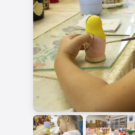
🎖️ 9 мая
🎓 Выпускные 4 класса
📚 ПО ПРЕДМЕТАМ
Все предметы
Литература
История
Геогр
Ещё 7