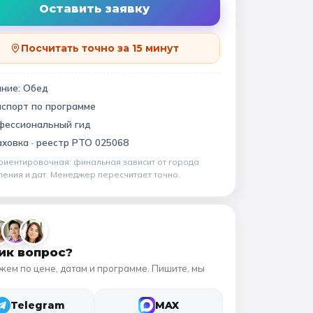
Квесты
11 класс
Оставить заявку
Посчитать точно за 15 минут
📍 ПО ГОРОДАМ
ание:
Обед
спорт по программе
Москва
Подмосковье
виновский музей
фессиональный гид
Санкт-Петербург
ховка ·
реестр РТО 025068
Золотое кольцо
риентировочная: финальная зависит от
города
ления и дат
. Менеджер пересчитает точно.
ик вопрос?
жем по цене, датам и программе. Пишите, мы
Telegram
MAX