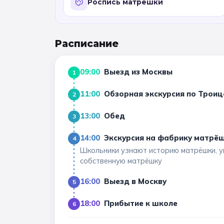
Роспись матрёшки
Расписание
09:00
Выезд из Москвы
1
11:00
Обзорная экскурсия по Троиц
2
13:00
Обед
3
14:00
Экскурсия на фабрику матрёш
4
Школьники узнают историю матрёшки, у
собственную матрёшку
16:00
Выезд в Москву
5
18:00
Прибытие к школе
6