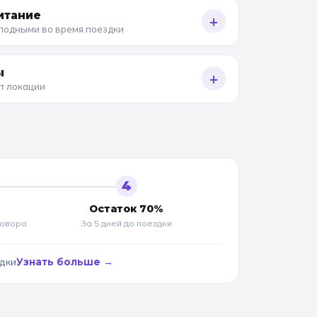
итание
+
олодными во время поездки
ы
+
от локации
4
Остаток 70%
говора
За 5 дней до
поездки
адки
Узнать больше →