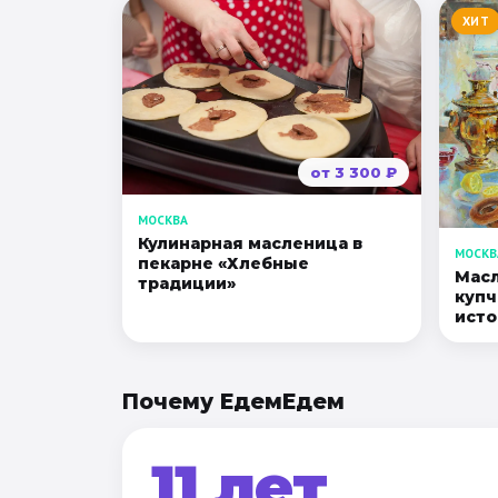
ХИТ
от
3 300
₽
МОСКВА
Кулинарная масленица в
МОСКВ
пекарне «Хлебные
Масл
традиции»
купч
исто
Почему ЕдемЕдем
11 лет