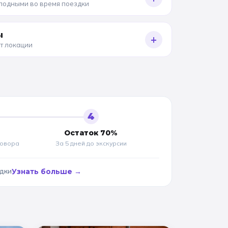
олодными во время поездки
ы
+
от локации
4
Остаток 70%
говора
За 5 дней до
экскурсии
адки
Узнать больше →