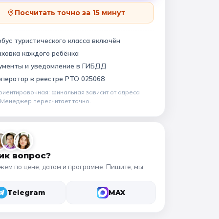
Квесты
11 класс
Посчитать точно за 15 минут
бус туристического класса включён
аховка каждого ребёнка
📍 ПО ГОРОДАМ
ументы и уведомление в ГИБДД
Москва
Подмосковье
виновский музей
оператор в
реестре РТО 025068
риентировочная: финальная зависит от
адреса
Санкт-Петербург
. Менеджер пересчитает точно.
Золотое кольцо
ик вопрос?
жем по цене, датам и программе. Пишите, мы
Telegram
MAX