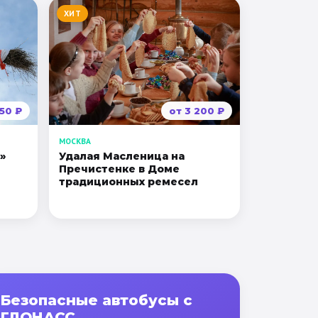
ХИТ
350
₽
от
3 200
₽
МОСКВА
»
Удалая Масленица на
Пречистенке в Доме
традиционных ремесел
Безопасные автобусы с
ГЛОНАСС