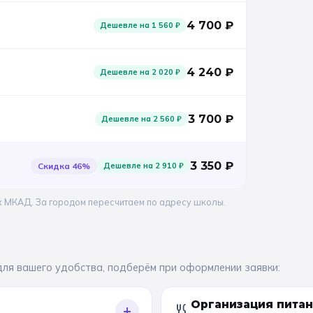
4 700
₽
Дешевле на
1 560
₽
4 240
₽
Дешевле на
2 020
₽
3 700
₽
Дешевле на
2 560
₽
3 350
₽
Скидка
46
%
Дешевле на
2 910
₽
х МКАД. За городом пересчитаем по адресу школы.
для вашего удобства, подберём при оформлении заявки:
Организация пита
+