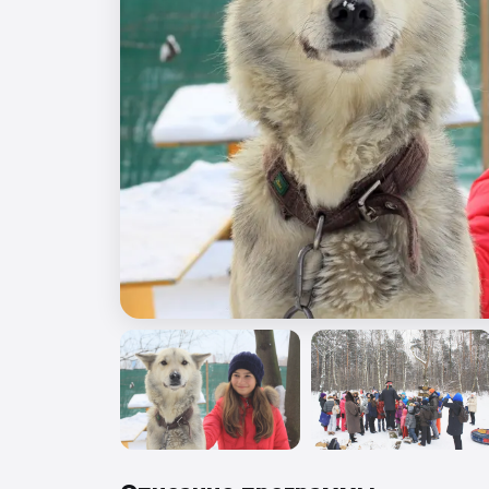
🎖️ 9 мая
🎓 Выпускные 4 класса
📚 ПО ПРЕДМЕТАМ
Все предметы
Литература
История
Геогр
Ещё 7