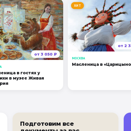
ХИТ
от
2 
от
3 050
₽
МОСКВА
Масленица в «Царицыно
А
еница в гостях у
ихи в музее Живая
рия
Подготовим все
документы за вас