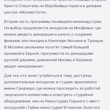
За кулисами театров
Великий Новгород
Алтай
Архангельск
Христа Спасителя, на Воробьёвых горах и в деловом
центре «Москва-Сити».
Усадьбы и заповедники
Экологические
Рязань
Мурманск
Волгоград
Вторая часть программы посвящена киноиндустрии.
Народные промыслы
Интерактивные
На выбор предлагается экскурсия на Мосфильм, где
можно увидеть декорации и узнать о создании
Квесты
Мастер-классы
фильмов, или поездка в Кинопарк Москино в Троицке.
В Москино школьники посетят самый большой
🎓 ПО КЛАССАМ
хромакей в Европе, прогуляются по декорациям
Все классы
русской деревни, довоенной Москвы и Берлина,
увидят кинореквизит.
Дошкольники
Для тех, кто хочет углубиться в тему, доступны
Начальные классы
дополнительные экскурсии: в студию звукозаписи
имени Сандлера, где можно проследить за работой
5 класс
6 класс
творческого коллектива и осмотреть студийное
7 класс
8 класс
оборудование, или на Киностудию Горького с квест-
экскурсией «Тайны киностудии! В поисках Золотого
9 класс
10 класс