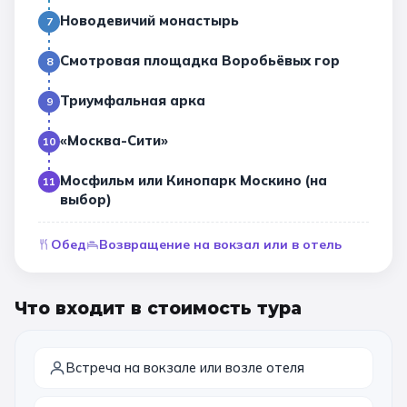
Новодевичий монастырь
7
Санкт-Петербург
Смотровая площадка Воробьёвых гор
8
Золотое кольцо
Триумфальная арка
9
«Москва-Сити»
10
Мосфильм или Кинопарк Москино (на
11
выбор)
Обед
Возвращение на вокзал или в отель
Что входит в стоимость тура
Встреча на вокзале или возле отеля