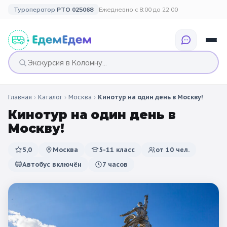
Туроператор
РТО 025068
Ежедневно с 8:00 до 22:00
Главная
›
Каталог
›
Москва
›
Кинотур на один день в Москву!
🎉 ПО ПРАЗДНИКАМ
🎉 СОБЫТИЙНЫЕ
🗓️ ПО ДЛИТЕЛЬНОСТИ
🗓️ ПО КАНИКУЛАМ
ТУРЫ
Кинотур на один день в
Все праздники
Москву!
Однодневные
🍂 Осенние
🍂 Осенние
каникулы
🔔 1 сентября
2 дня / 1 ночь
❄️ Зимние
5,0
Москва
5-11 класс
от
10
чел.
🎄 Новогодние
🗳️ 18 сентября
Автобус включён
7 часов
3 дня и больше
туры
🌸 Весенние
🎄 Новогодние
🌷 Весенние
☀️ Летние
каникулы
🥞 Масленица
🎓 Выпускные