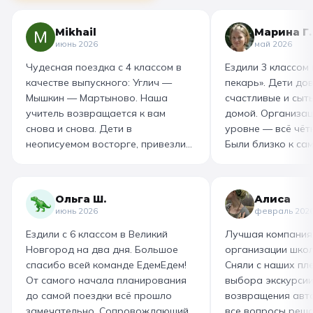
Mikhail
Марина Г.
июнь 2026
май 2026
Чудесная поездка с 4 классом в
Ездили 3 классом
качестве выпускного: Углич —
пекарь». Дети до
Мышкин — Мартыново. Наша
счастливые и сыт
учитель возвращается к вам
домой. Организац
снова и снова. Дети в
уровне — всё чётк
неописуемом восторге, привезли
Были близко к са
море впечатлений! Родителям
как замешивают т
захотелось повторить тот же
муку, как взбивае
маршрут для себя, настолько
гигантский миксер
Ольга Ш.
Алиса
интересно и насыщенно было.
изготовили печень
июнь 2026
февраль 202
Огромная благодарность
слоёного теста, а
Ездили с 6 классом в Великий
Лучшая компания
организатору! Вы лучшие: от
со скоморохом, и
Новгород на два дня. Большое
организации школ
выбора супер-маршрута, питания,
загадками. В кон
спасибо всей команде ЕдемЕдем!
Сняли с наших пле
гостиницы, тайминга, до
горячие печеньки
От самого начала планирования
выбора экскурсии
интересного экскурсовода и
производстве сто
до самой поездки всё прошло
возвращения авт
приятного водителя. Всё на
вкусный и волшеб
замечательно. Сопровождающий
все вопросы реша