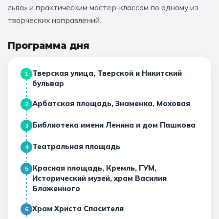
льва» и практическим мастер-классом по одному из
11 класс
творческих направлений.
📚 ПО ПРЕДМЕТАМ
Программа дня
Все предметы
Литература
История
Тверская улица, Тверской и Никитский
1
бульвар
География
Ещё 7
Арбатская площадь, Знаменка, Моховая
2
🏛️ МУЗЕИ
Библиотека имени Ленина и дом Пашкова
3
Все музеи
Музей космонавтики
Театральная площадь
4
Дарвиновский музей
Ещё 6
Красная площадь, Кремль, ГУМ,
5
Исторический музей, храм Василия
📍 ПО ГОРОДАМ
Блаженного
Москва
Храм Христа Спасителя
6
Подмосковье