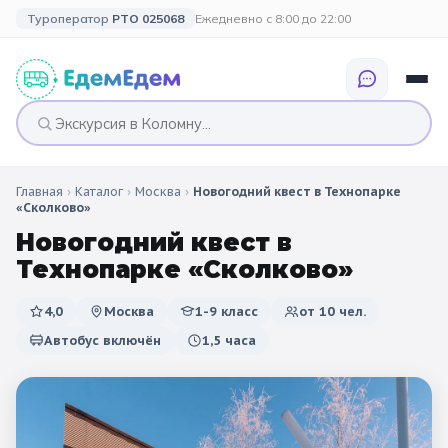
Туроператор
РТО 025068
Ежедневно с 8:00 до 22:00
Главная
›
Каталог
›
Москва
›
Новогодний квест в Технопарке
🎉 ПО ПРАЗДНИКАМ
🎉 СОБЫТИЙНЫЕ
🗓️ ПО ДЛИТЕЛЬНОСТИ
🗓️ ПО КАНИКУЛАМ
«Сколково»
ТУРЫ
Новогодний квест в
Все праздники
Однодневные
🍂 Осенние
🍂 Осенние
Технопарке «Сколково»
каникулы
🔔 1 сентября
2 дня / 1 ночь
❄️ Зимние
4,0
Москва
1-9 класс
от
10
чел.
🎄 Новогодние
🗳️ 18 сентября
3 дня и больше
туры
🌸 Весенние
Автобус включён
1,5 часа
🎄 Новогодние
🌷 Весенние
☀️ Летние
каникулы
🥞 Масленица
🎓 Выпускные