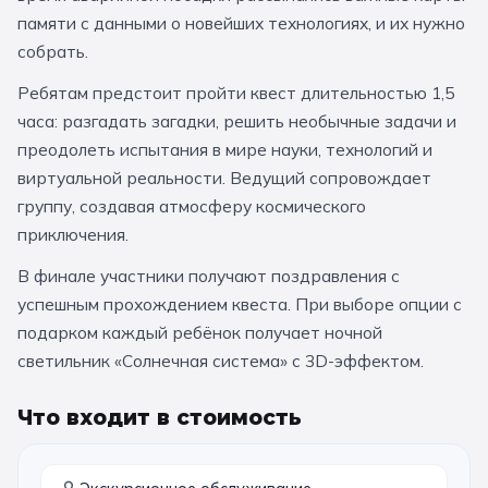
За кулисами театров
памяти с данными о новейших технологиях, и их нужно
Великий Новгород
Алтай
Архангельск
собрать.
Усадьбы и заповедники
Экологические
Рязань
Мурманск
Волгоград
Ребятам предстоит пройти квест длительностью 1,5
Народные промыслы
Интерактивные
часа: разгадать загадки, решить необычные задачи и
преодолеть испытания в мире науки, технологий и
Квесты
Мастер-классы
виртуальной реальности. Ведущий сопровождает
группу, создавая атмосферу космического
🎓 ПО КЛАССАМ
приключения.
Все классы
В финале участники получают поздравления с
успешным прохождением квеста. При выборе опции с
Дошкольники
подарком каждый ребёнок получает ночной
Начальные классы
светильник «Солнечная система» с 3D-эффектом.
5 класс
6 класс
Что входит в стоимость
7 класс
8 класс
9 класс
10 класс