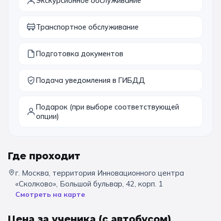
Экскурсионное обслуживание
11 класс
Транспортное обслуживание
📚 ПО ПРЕДМЕТАМ
Подготовка документов
Все предметы
Литература
История
Подача уведомления в ГИБДД
География
Ещё 7
Подарок (при выборе соответствующей
🏛️ МУЗЕИ
опции)
Все музеи
Музей космонавтики
Дарвиновский музей
Ещё 6
Где проходит
г. Москва, территория Инновационного центра
📍 ПО ГОРОДАМ
«Сколково», Большой бульвар, 42, корп. 1
Смотреть на карте
Москва
Цена за ученика
(с автобусом)
Подмосковье