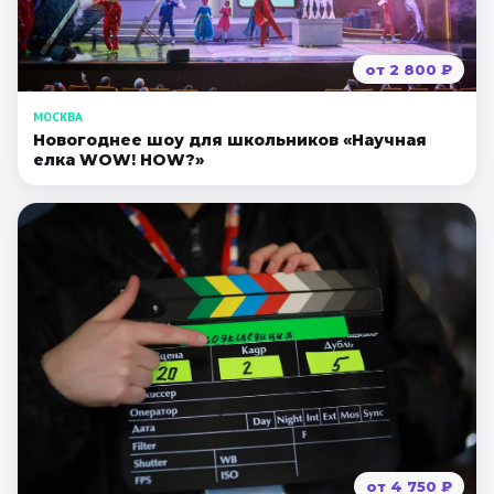
от
2 800
₽
МОСКВА
Новогоднее шоу для школьников «Научная
елка WOW! HOW?»
от
4 750
₽