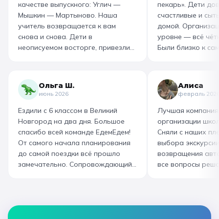
качестве выпускного: Углич —
пекарь». Дети до
Мышкин — Мартыново. Наша
счастливые и сыт
учитель возвращается к вам
домой. Организац
снова и снова. Дети в
уровне — всё чётк
неописуемом восторге, привезли
Были близко к са
море впечатлений! Родителям
как замешивают т
захотелось повторить тот же
муку, как взбивае
маршрут для себя, настолько
гигантский миксер
Ольга Ш.
Алиса
интересно и насыщенно было.
изготовили печень
июнь 2026
февраль 202
Огромная благодарность
слоёного теста, а
Ездили с 6 классом в Великий
Лучшая компания
организатору! Вы лучшие: от
со скоморохом, и
Новгород на два дня. Большое
организации школ
выбора супер-маршрута, питания,
загадками. В кон
спасибо всей команде ЕдемЕдем!
Сняли с наших пле
гостиницы, тайминга, до
горячие печеньки
От самого начала планирования
выбора экскурсии
интересного экскурсовода и
производстве сто
до самой поездки всё прошло
возвращения авт
приятного водителя. Всё на
вкусный и волшеб
замечательно. Сопровождающий
все вопросы реша
высшем уровне 👌
гид Наталья приветливая,
Подберут дату и 
помогала во всех вопросах,
забронируют авт
всегда с улыбкой! Автобусы
все документы в Г
чистые, комфортные, отель и
которая занимала
питание на высоком уровне. А
наконец-то вздох