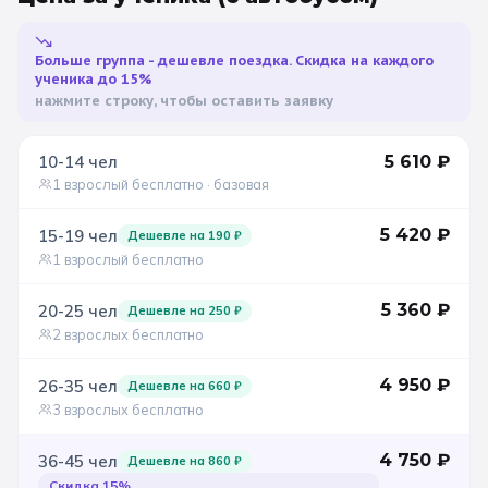
Санкт-Петербург
Больше группа - дешевле поездка. Скидка на каждого
ученика до 15%
Золотое кольцо
нажмите строку, чтобы оставить заявку
10-14
чел
5 610
₽
1 взрослый бесплатно
· базовая
5 420
₽
15-19
чел
Дешевле на
190
₽
1 взрослый бесплатно
5 360
₽
20-25
чел
Дешевле на
250
₽
2 взрослых бесплатно
4 950
₽
26-35
чел
Дешевле на
660
₽
3 взрослых бесплатно
4 750
₽
36-45
чел
Дешевле на
860
₽
Скидка
15
%