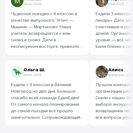
июнь 2026
май 2026
Чудесная поездка с 4 классом в
Ездили 3 классом
качестве выпускного: Углич —
пекарь». Дети до
Мышкин — Мартыново. Наша
счастливые и сыт
учитель возвращается к вам
домой. Организац
снова и снова. Дети в
уровне — всё чётк
неописуемом восторге, привезли
Были близко к са
море впечатлений! Родителям
как замешивают т
захотелось повторить тот же
муку, как взбивае
маршрут для себя, настолько
гигантский миксер
Ольга Ш.
Алиса
интересно и насыщенно было.
изготовили печень
июнь 2026
февраль 202
Огромная благодарность
слоёного теста, а
Ездили с 6 классом в Великий
Лучшая компания
организатору! Вы лучшие: от
со скоморохом, и
Новгород на два дня. Большое
организации школ
выбора супер-маршрута, питания,
загадками. В кон
спасибо всей команде ЕдемЕдем!
Сняли с наших пле
гостиницы, тайминга, до
горячие печеньки
От самого начала планирования
выбора экскурсии
интересного экскурсовода и
производстве сто
до самой поездки всё прошло
возвращения авт
приятного водителя. Всё на
вкусный и волшеб
замечательно. Сопровождающий
все вопросы реша
высшем уровне 👌
гид Наталья приветливая,
Подберут дату и 
помогала во всех вопросах,
забронируют авт