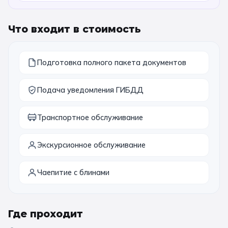
11 класс
Что входит в стоимость
📚 ПО ПРЕДМЕТАМ
Подготовка полного пакета документов
Все предметы
Литература
История
География
Ещё 7
Подача уведомления ГИБДД
🏛️ МУЗЕИ
Транспортное обслуживание
Все музеи
Музей космонавтики
Экскурсионное обслуживание
Дарвиновский музей
Ещё 6
Чаепитие с блинами
📍 ПО ГОРОДАМ
Москва
Где проходит
Подмосковье