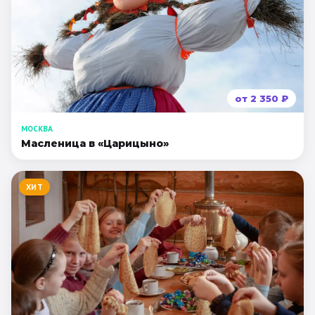
от
2 350
₽
МОСКВА
Масленица в «Царицыно»
ХИТ