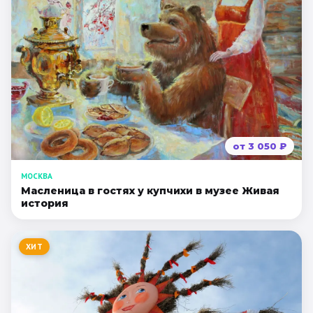
от
3 050
₽
МОСКВА
Масленица в гостях у купчихи в музее Живая
история
ХИТ