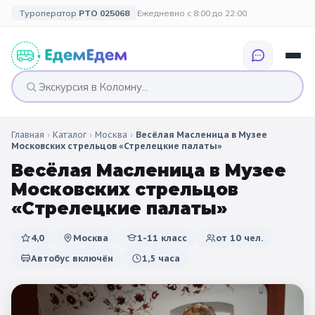
Туроператор
РТО 025068
Ежедневно с 8:00 до 22:00
Главная
›
Каталог
›
Москва
›
Весёлая Масленица в Музее
🎉 ПО ПРАЗДНИКАМ
🎉 СОБЫТИЙНЫЕ
🗓️ ПО ДЛИТЕЛЬНОСТИ
🗓️ ПО КАНИКУЛАМ
Московских стрельцов «Стрелецкие палаты»
ТУРЫ
Весёлая Масленица в Музее
Все праздники
Однодневные
🍂 Осенние
🍂 Осенние
Московских стрельцов
каникулы
🔔 1 сентября
2 дня / 1 ночь
❄️ Зимние
«Стрелецкие палаты»
🎄 Новогодние
🗳️ 18 сентября
3 дня и больше
туры
🌸 Весенние
4,0
Москва
1-11 класс
от
10
чел.
Автобус включён
1,5 часа
🎄 Новогодние
🌷 Весенние
☀️ Летние
каникулы
🥞 Масленица
🎓 Выпускные