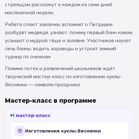
стрельцом расскажут о каждом из семи дней
За кулисами театров
Великий Новгород
Алтай
Архангельск
масленичной недели.
Усадьбы и заповедники
Экологические
Рязань
Мурманск
Волгоград
Ребята споют заклички, вспомнят о Петрушке,
Народные промыслы
Интерактивные
разбудят медведя, узнают, почему первый блин комом,
услышат о мудрой тёще и золовке. Участников научат
Квесты
Мастер-классы
печь блины, водить хороводы и устроят зимний
турнир по снежкам.
🎓 ПО КЛАССАМ
Помимо потех и развлечений школьников ждёт
Все классы
творческий мастер-класс по изготовлению куклы-
Веснянки — символа праздника.
Дошкольники
Начальные классы
Мастер-класс в программе
5 класс
6 класс
1 мастер-класс
7 класс
8 класс
Изготовление куклы-Веснянки
9 класс
10 класс