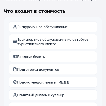
11 класс
Что входит в стоимость
📚 ПО ПРЕДМЕТАМ
Экскурсионное обслуживание
Все предметы
Литература
История
Транспортное обслуживание на автобусе
География
Ещё 7
туристического класса
🏛️ МУЗЕИ
Входные билеты
Все музеи
Музей космонавтики
Подготовка документов
Дарвиновский музей
Ещё 6
Подача уведомления в ГИБДД
📍 ПО ГОРОДАМ
Памятный диплом и сувенир
Москва
Подмосковье