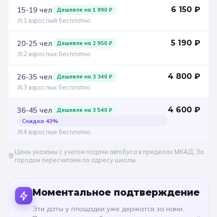
6 150
₽
15-19
чел
Дешевле на
1 990
₽
1 взрослый бесплатно
5 190
₽
20-25
чел
Дешевле на
2 950
₽
2 взрослых бесплатно
4 800
₽
26-35
чел
Дешевле на
3 340
₽
3 взрослых бесплатно
4 600
₽
36-45
чел
Дешевле на
3 540
₽
Скидка
43
%
4 взрослых бесплатно
Цены указаны с учётом подачи автобуса в пределах МКАД. За
городом пересчитаем по адресу школы.
Моментальное подтверждение
Эти даты у площадки уже держатся за нами.