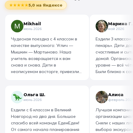
★★★★★
5,0
на Яндексе
Mikhail
Марина Г.
июнь 2026
май 2026
Чудесная поездка с 4 классом в
Ездили 3 классом
качестве выпускного: Углич —
пекарь». Дети до
Мышкин — Мартыново. Наша
счастливые и сыт
учитель возвращается к вам
домой. Организац
снова и снова. Дети в
уровне — всё чётк
неописуемом восторге, привезли
Были близко к са
море впечатлений! Родителям
как замешивают т
захотелось повторить тот же
муку, как взбивае
маршрут для себя, настолько
гигантский миксер
Ольга Ш.
Алиса
интересно и насыщенно было.
изготовили печень
июнь 2026
февраль 202
Огромная благодарность
слоёного теста, а
Ездили с 6 классом в Великий
Лучшая компания
организатору! Вы лучшие: от
со скоморохом, и
Новгород на два дня. Большое
организации школ
выбора супер-маршрута, питания,
загадками. В кон
спасибо всей команде ЕдемЕдем!
Сняли с наших пле
гостиницы, тайминга, до
горячие печеньки
От самого начала планирования
выбора экскурсии
интересного экскурсовода и
производстве сто