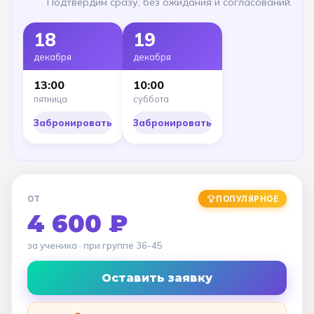
Подтвердим сразу, без ожидания и согласований.
18
19
декабря
декабря
13:00
10:00
пятница
суббота
Забронировать
Забронировать
ОТ
ПОПУЛЯРНОЕ
4 600 ₽
за ученика
· при группе
36-45
Оставить заявку