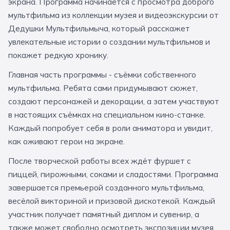
экрана. Программа начинается с просмотра доброго
За кулисами театров
Великий Новгород
Алтай
Архангельск
мультфильма из коллекции музея и видеоэкскурсии от
Дедушки Мультфильмыча, который расскажет
Усадьбы и заповедники
Экологические
Рязань
Мурманск
Волгоград
увлекательные истории о создании мультфильмов и
Народные промыслы
Интерактивные
покажет редкую хронику.
Квесты
Мастер-классы
Главная часть программы - съёмки собственного
мультфильма. Ребята сами придумывают сюжет,
🎓 ПО КЛАССАМ
создают персонажей и декорации, а затем участвуют
в настоящих съёмках на специальном кино-станке.
Все классы
Каждый попробует себя в роли аниматора и увидит,
как оживают герои на экране.
Дошкольники
После творческой работы всех ждёт фуршет с
Начальные классы
пиццей, пирожными, соками и сладостями. Программа
5 класс
6 класс
завершается премьерой созданного мультфильма,
весёлой викториной и призовой дискотекой. Каждый
7 класс
8 класс
участник получает памятный диплом и сувенир, а
9 класс
10 класс
также может свободно осмотреть экспозиции музея.