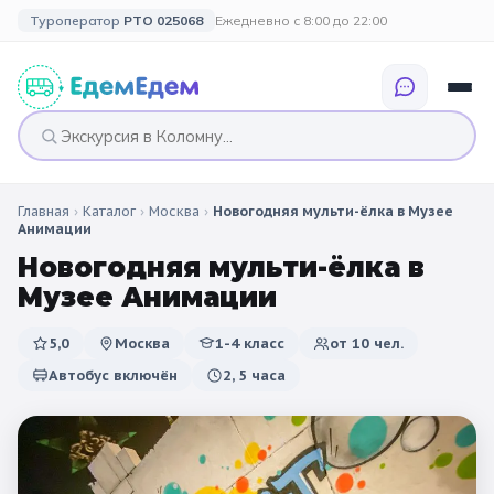
Туроператор
РТО 025068
Ежедневно с 8:00 до 22:00
Главная
›
Каталог
›
Москва
›
Новогодняя мульти-ёлка в Музее
🎉 ПО ПРАЗДНИКАМ
🎉 СОБЫТИЙНЫЕ
🗓️ ПО ДЛИТЕЛЬНОСТИ
🗓️ ПО КАНИКУЛАМ
Анимации
ТУРЫ
Новогодняя мульти-ёлка в
Все праздники
Однодневные
🍂 Осенние
🍂 Осенние
Музее Анимации
каникулы
🔔 1 сентября
2 дня / 1 ночь
❄️ Зимние
5,0
Москва
1-4 класс
от
10
чел.
🎄 Новогодние
🗳️ 18 сентября
3 дня и больше
туры
🌸 Весенние
Автобус включён
2, 5 часа
🎄 Новогодние
🌷 Весенние
☀️ Летние
каникулы
🥞 Масленица
🎓 Выпускные