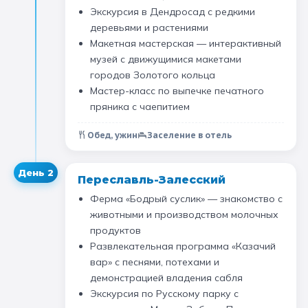
Экскурсия в Дендросад с редкими
Санкт-Петербург
деревьями и растениями
Макетная мастерская — интерактивный
Золотое кольцо
музей с движущимися макетами
городов Золотого кольца
Мастер-класс по выпечке печатного
пряника с чаепитием
Обед, ужин
Заселение в отель
День
2
Переславль-Залесский
Ферма «Бодрый суслик» — знакомство с
животными и производством молочных
продуктов
Развлекательная программа «Казачий
вар» с песнями, потехами и
демонстрацией владения сабля
Экскурсия по Русскому парку с