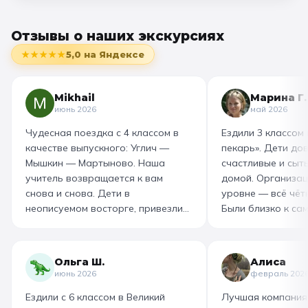
Отзывы о наших экскурсиях
★★★★★
5,0
на Яндексе
Mikhail
Марина Г.
июнь 2026
май 2026
Чудесная поездка с 4 классом в
Ездили 3 классом
качестве выпускного: Углич —
пекарь». Дети до
Мышкин — Мартыново. Наша
счастливые и сыт
учитель возвращается к вам
домой. Организац
снова и снова. Дети в
уровне — всё чётк
неописуемом восторге, привезли
Были близко к са
море впечатлений! Родителям
как замешивают т
захотелось повторить тот же
муку, как взбивае
маршрут для себя, настолько
гигантский миксер
Ольга Ш.
Алиса
интересно и насыщенно было.
изготовили печень
июнь 2026
февраль 202
Огромная благодарность
слоёного теста, а
Ездили с 6 классом в Великий
Лучшая компания
организатору! Вы лучшие: от
со скоморохом, и