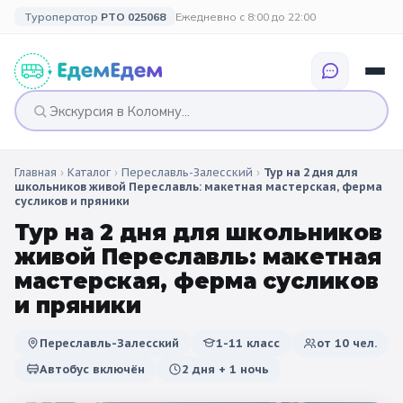
Туроператор
РТО 025068
Ежедневно с 8:00 до 22:00
Главная
›
Каталог
›
Переславль-Залесский
›
Тур на 2 дня для
🎉 ПО ПРАЗДНИКАМ
🎉 СОБЫТИЙНЫЕ
🗓️ ПО ДЛИТЕЛЬНОСТИ
🗓️ ПО КАНИКУЛАМ
школьников живой Переславль: макетная мастерская, ферма
ТУРЫ
сусликов и пряники
Все праздники
Однодневные
🍂 Осенние
Тур на 2 дня для школьников
🍂 Осенние
каникулы
живой Переславль: макетная
🔔 1 сентября
2 дня / 1 ночь
❄️ Зимние
мастерская, ферма сусликов
🎄 Новогодние
🗳️ 18 сентября
3 дня и больше
и пряники
туры
🌸 Весенние
🎄 Новогодние
🌷 Весенние
☀️ Летние
Переславль-Залесский
1-11 класс
от
10
чел.
каникулы
🥞 Масленица
Автобус включён
2 дня + 1 ночь
🎓 Выпускные