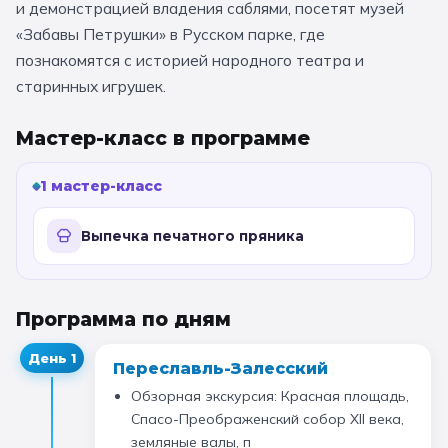
и демонстрацией владения саблями, посетят музей
11 класс
«Забавы Петрушки» в Русском парке, где
познакомятся с историей народного театра и
старинных игрушек.
📚 ПО ПРЕДМЕТАМ
Все предметы
Литература
История
Мастер-класс в программе
География
Ещё 7
1 мастер-класс
🏛️ МУЗЕИ
Выпечка печатного пряника
Все музеи
Музей космонавтики
Дарвиновский музей
Ещё 6
Программа по дням
День
1
📍 ПО ГОРОДАМ
Переславль-Залесский
Обзорная экскурсия: Красная площадь,
Москва
Спасо-Преображенский собор XII века,
земляные валы, п
Подмосковье