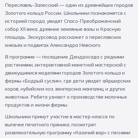
Переславль-Залесский — один из древнейших городов
За кулисами театров
Великий Новгород
Алтай
Архангельск
Золотого кольца России. Школьники познакомятся с
Усадьбы и заповедники
Экологические
Рязань
Мурманск
Волгоград
историей города, увидят Спасо-Преображенский
собор XII века, древние земляные валы и Красную
Народные промыслы
Интерактивные
площадь. Экскурсовод расскажет о переславских
Квесты
Мастер-классы
князьях и подвигах Александра Невского.
В программе — посещение Дендросада с редкими
🎓 ПО КЛАССАМ
растениями, интерактивной макетной мастерской с
движущимися моделями городов Золотого кольца и
Все классы
фермы «Бодрый суслик», где дети увидят айрширских
Дошкольники
коров, нубийских коз, венгерских мангалиц и других
животных. Ребята узнают о производстве молочных
Начальные классы
продуктов и жизни фермы.
5 класс
6 класс
Школьники примут участие в мастер-классе по
7 класс
8 класс
выпечке печатного пряника, посмотрят
развлекательную программу «Казачий вар» с песнями
9 класс
10 класс