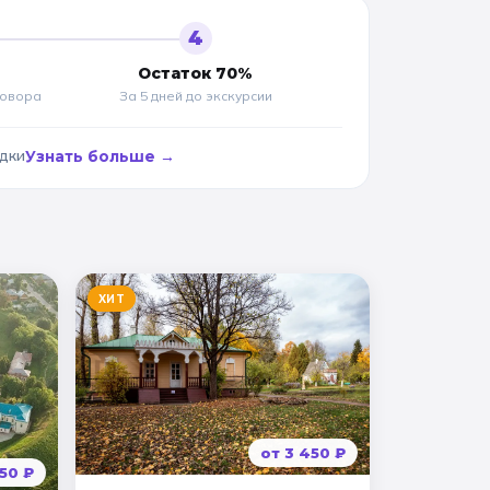
4
Остаток 70%
говора
За 5 дней до
экскурсии
адки
Узнать больше →
ХИТ
от
3 450
₽
150
₽