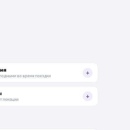
ния
+
олодными во время поездки
ы
+
от локации