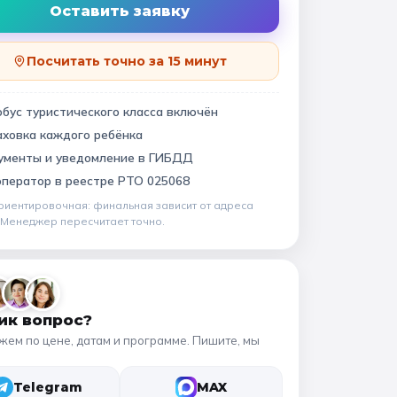
Квесты
11 класс
Оставить заявку
Посчитать точно за 15 минут
📍 ПО ГОРОДАМ
бус туристического класса включён
аховка каждого ребёнка
Москва
Подмосковье
виновский музей
ументы и уведомление в ГИБДД
Санкт-Петербург
оператор в
реестре РТО 025068
Золотое кольцо
риентировочная: финальная зависит от
адреса
. Менеджер пересчитает точно.
ик вопрос?
жем по цене, датам и программе. Пишите, мы
Telegram
MAX