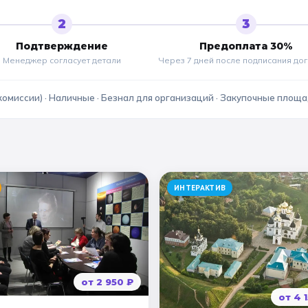
2
3
Подтверждение
Предоплата 30%
Менеджер согласует детали
Через 7 дней после подписания до
комиссии) · Наличные · Безнал для организаций · Закупочные площ
ИНТЕРАКТИВ
от
2 950
₽
от
4 