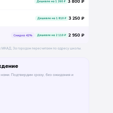
3 800
₽
Дешевле на
1 260
₽
3 250
₽
Дешевле на
1 810
₽
2 950
₽
Скидка
42
%
Дешевле на
2 110
₽
х МКАД. За городом пересчитаем по адресу школы.
ждение
 нами. Подтвердим сразу, без ожидания и