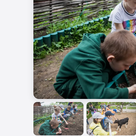
🎖️ 9 мая
🎓 Выпускные 4 класса
📚 ПО ПРЕДМЕТАМ
Все предметы
Литература
История
Геогр
Ещё 7