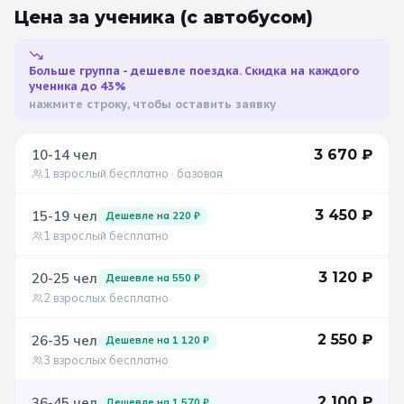
Цена за ученика
(с автобусом)
Санкт-Петербург
Золотое кольцо
Больше группа - дешевле поездка. Скидка на каждого
ученика до 43%
нажмите строку, чтобы оставить заявку
10-14
чел
3 670
₽
1 взрослый бесплатно
· базовая
3 450
₽
15-19
чел
Дешевле на
220
₽
1 взрослый бесплатно
3 120
₽
20-25
чел
Дешевле на
550
₽
2 взрослых бесплатно
2 550
₽
26-35
чел
Дешевле на
1 120
₽
3 взрослых бесплатно
2 100
₽
36-45
чел
Дешевле на
1 570
₽