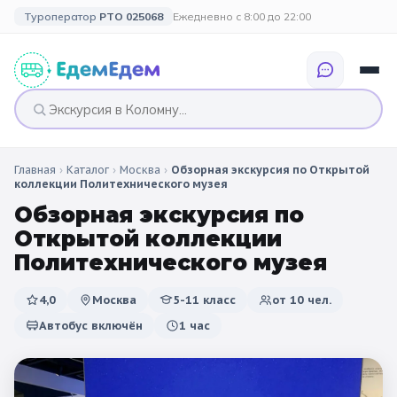
Туроператор
РТО 025068
Ежедневно с 8:00 до 22:00
Главная
›
Каталог
›
Москва
›
Обзорная экскурсия по Открытой
🎉 ПО ПРАЗДНИКАМ
🎉 СОБЫТИЙНЫЕ
🗓️ ПО ДЛИТЕЛЬНОСТИ
🗓️ ПО КАНИКУЛАМ
коллекции Политехнического музея
ТУРЫ
Обзорная экскурсия по
Все праздники
Однодневные
🍂 Осенние
🍂 Осенние
Открытой коллекции
каникулы
🔔 1 сентября
2 дня / 1 ночь
❄️ Зимние
Политехнического музея
🎄 Новогодние
🗳️ 18 сентября
3 дня и больше
туры
🌸 Весенние
4,0
Москва
5-11 класс
от
10
чел.
Автобус включён
1 час
🎄 Новогодние
🌷 Весенние
☀️ Летние
каникулы
🥞 Масленица
🎓 Выпускные