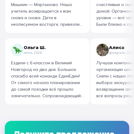
Мышкин — Мартыново. Наша
счастливые и сыт
учитель возвращается к вам
домой. Организац
снова и снова. Дети в
уровне — всё чётк
неописуемом восторге, привезли
Были близко к са
море впечатлений! Родителям
как замешивают т
захотелось повторить тот же
муку, как взбивае
маршрут для себя, настолько
гигантский миксер
Ольга Ш.
Алиса
интересно и насыщенно было.
изготовили печень
июнь 2026
февраль 202
Огромная благодарность
слоёного теста, а
Ездили с 6 классом в Великий
Лучшая компания
организатору! Вы лучшие: от
со скоморохом, и
Новгород на два дня. Большое
организации школ
выбора супер-маршрута, питания,
загадками. В кон
спасибо всей команде ЕдемЕдем!
Сняли с наших пле
гостиницы, тайминга, до
горячие печеньки
От самого начала планирования
выбора экскурсии
интересного экскурсовода и
производстве сто
до самой поездки всё прошло
возвращения авт
приятного водителя. Всё на
вкусный и волшеб
замечательно. Сопровождающий
все вопросы реша
высшем уровне 👌
гид Наталья приветливая,
Подберут дату и 
помогала во всех вопросах,
забронируют авт
всегда с улыбкой! Автобусы
все документы в Г
чистые, комфортные, отель и
которая занимала
питание на высоком уровне. А
наконец-то вздох