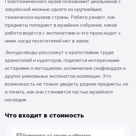
Политехнического музея познакомит школьников с
За кулисами театров
Великий Новгород
Алтай
Архангельск
закулисной жизнью одного из крупнейших
технических музеев страны. Ребята узнают, как
Усадьбы и заповедники
Экологические
Рязань
Мурманск
Волгоград
предметы попадают в музейное собрание, какая
Народные промыслы
Интерактивные
работа ведётся с экспонатами и что происходит с
ними, когда посетителей нет в залах.
Квесты
Мастер-классы
Экскурсоводы расскажут о кропотливом труде
🎓 ПО КЛАССАМ
хранителей и кураторов, поделятся интересными
историями о мотоциклах, космических скафандрах и
Все классы
других уникальных экспонатах коллекции. Это
возможность не только увидеть редкие предметы, но
Дошкольники
и понять, как они становятся частью музейного
Начальные классы
наследия.
5 класс
6 класс
Что входит в стоимость
7 класс
8 класс
9 класс
10 класс
Транспорт от школы и обратно