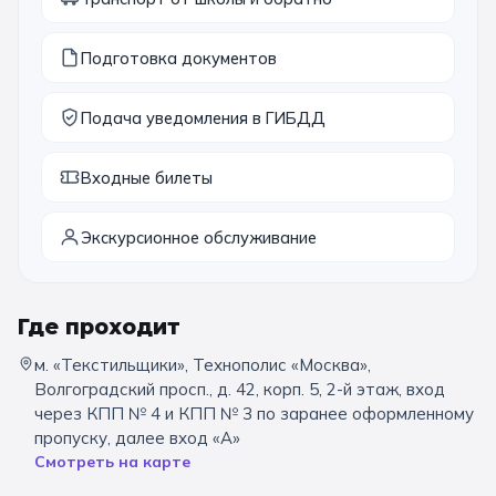
11 класс
Подготовка документов
📚 ПО ПРЕДМЕТАМ
Подача уведомления в ГИБДД
Все предметы
Литература
История
Входные билеты
География
Ещё 7
Экскурсионное обслуживание
🏛️ МУЗЕИ
Все музеи
Музей космонавтики
Где проходит
Дарвиновский музей
Ещё 6
м. «Текстильщики», Технополис «Москва»,
Волгоградский просп., д. 42, корп. 5, 2-й этаж, вход
📍 ПО ГОРОДАМ
через КПП № 4 и КПП № 3 по заранее оформленному
пропуску, далее вход «А»
Москва
Смотреть на карте
Подмосковье