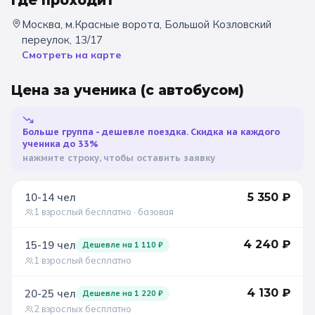
Где проходит
Москва, м.Красные ворота, Большой Козловский
Санкт-Петербург
переулок, 13/17
Золотое кольцо
Смотреть на карте
Цена за ученика
(с автобусом)
Больше группа - дешевле поездка. Скидка на каждого
ученика до 33%
нажмите строку, чтобы оставить заявку
10-14
чел
5 350
₽
1 взрослый бесплатно
· базовая
4 240
₽
15-19
чел
Дешевле на
1 110
₽
1 взрослый бесплатно
4 130
₽
20-25
чел
Дешевле на
1 220
₽
2 взрослых бесплатно