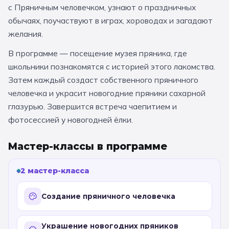
с Пряничным человечком, узнают о праздничных
За кулисами театров
Великий Новгород
Алтай
Архангельск
обычаях, поучаствуют в играх, хороводах и загадают
Усадьбы и заповедники
Экологические
Рязань
Мурманск
Волгоград
желания.
Народные промыслы
Интерактивные
В программе — посещение музея пряника, где
школьники познакомятся с историей этого лакомства.
Квесты
Мастер-классы
Затем каждый создаст собственного пряничного
человечка и украсит новогодние пряники сахарной
🎓 ПО КЛАССАМ
глазурью. Завершится встреча чаепитием и
фотосессией у новогодней ёлки.
Все классы
Дошкольники
Мастер-классы в программе
Начальные классы
2 мастер-класса
5 класс
6 класс
Создание пряничного человечка
7 класс
8 класс
9 класс
10 класс
Украшение новогодних пряников