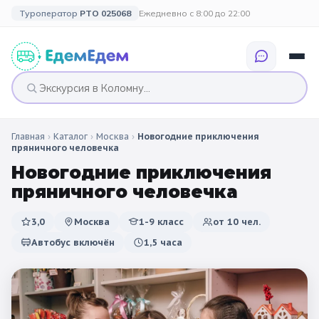
Туроператор
РТО 025068
Ежедневно с 8:00 до 22:00
Главная
›
Каталог
›
Москва
›
Новогодние приключения
🎉 ПО ПРАЗДНИКАМ
🎉 СОБЫТИЙНЫЕ
🗓️ ПО ДЛИТЕЛЬНОСТИ
🗓️ ПО КАНИКУЛАМ
пряничного человечка
ТУРЫ
Новогодние приключения
Все праздники
Однодневные
🍂 Осенние
🍂 Осенние
пряничного человечка
каникулы
🔔 1 сентября
2 дня / 1 ночь
❄️ Зимние
3,0
Москва
1-9 класс
от
10
чел.
🎄 Новогодние
🗳️ 18 сентября
3 дня и больше
туры
🌸 Весенние
Автобус включён
1,5 часа
🎄 Новогодние
🌷 Весенние
☀️ Летние
каникулы
🥞 Масленица
🎓 Выпускные