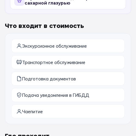
сахарной глазурью
11 класс
Что входит в стоимость
📚 ПО ПРЕДМЕТАМ
Все предметы
Литература
История
Экскурсионное обслуживание
География
Ещё 7
Транспортное обслуживание
🏛️ МУЗЕИ
Подготовка документов
Все музеи
Музей космонавтики
Дарвиновский музей
Ещё 6
Подача уведомления в ГИБДД
📍 ПО ГОРОДАМ
Чаепитие
Москва
Подмосковье