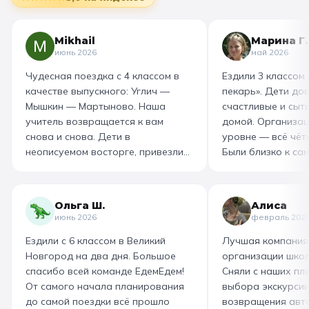
Mikhail
Марина Г.
июнь 2026
май 2026
Чудесная поездка с 4 классом в
Ездили 3 классом
качестве выпускного: Углич —
пекарь». Дети до
Мышкин — Мартыново. Наша
счастливые и сыт
учитель возвращается к вам
домой. Организац
снова и снова. Дети в
уровне — всё чётк
неописуемом восторге, привезли
Были близко к са
море впечатлений! Родителям
как замешивают т
захотелось повторить тот же
муку, как взбивае
маршрут для себя, настолько
гигантский миксер
Ольга Ш.
Алиса
интересно и насыщенно было.
изготовили печень
июнь 2026
февраль 202
Огромная благодарность
слоёного теста, а
Ездили с 6 классом в Великий
Лучшая компания
организатору! Вы лучшие: от
со скоморохом, и
Новгород на два дня. Большое
организации школ
выбора супер-маршрута, питания,
загадками. В кон
спасибо всей команде ЕдемЕдем!
Сняли с наших пле
гостиницы, тайминга, до
горячие печеньки
От самого начала планирования
выбора экскурсии
интересного экскурсовода и
производстве сто
до самой поездки всё прошло
возвращения авт
приятного водителя. Всё на
вкусный и волшеб