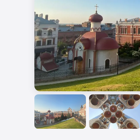
🎖️ 9 мая
🎓 Выпускные 4 класса
📚 ПО ПРЕДМЕТАМ
Все предметы
Литература
История
Геогр
Ещё 7