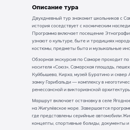
Описание тура
Двухдневный тур знакомит школьников с Сам
история соседствует с космическим наслед
Программа включает посещение Этнографич
узнают о культуре, быте и традициях народ
костюмы, предметы быта и музыкальные ин
Обзорная экскурсия по Самаре проходит по
носителя «Союз», Самарская площадь, пеше
Куйбышева, Кирха, музей Буратино и сквер 
замку Гарибальди — комплексу в неоготичес
ренессансной и викторианской архитектуры
Маршрут включает остановку в селе Ягодно
на Жигулёвское море. Завершается програ
где представлены серийные автомобили Жиг
концепты, спортивные болиды, документы и