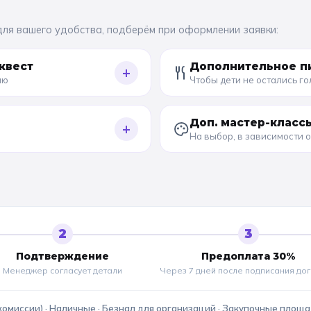
для вашего удобства, подберём при оформлении заявки:
квест
Дополнительное п
+
ию
Чтобы дети не остались г
Доп. мастер-класс
+
На выбор, в зависимости 
2
3
Подтверждение
Предоплата 30%
Менеджер согласует детали
Через 7 дней после подписания до
комиссии) · Наличные · Безнал для организаций · Закупочные площ