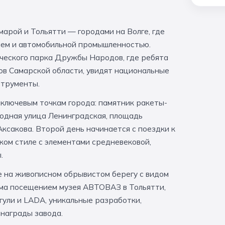
арой и Тольятти — городами на Волге, где
ием и автомобильной промышленностью.
еского парка Дружбы Народов, где ребята
ов Самарской области, увидят национальные
струменты.
 ключевым точкам города: памятник ракеты-
ходная улица Ленинградская, площадь
Аксакова. Второй день начинается с поездки к
ком стиле с элементами средневековой,
.
е на живописном обрывистом берегу с видом
мма посещением музея АВТОВАЗ в Тольятти,
ули и LADA, уникальные разработки,
 награды завода.