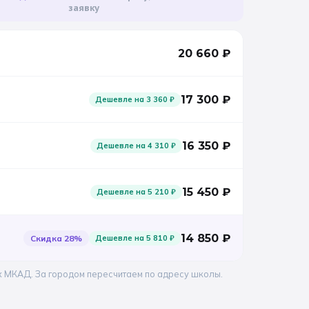
заявку
20 660
₽
17 300
₽
Дешевле на
3 360
₽
16 350
₽
Дешевле на
4 310
₽
15 450
₽
Дешевле на
5 210
₽
14 850
₽
Скидка
28
%
Дешевле на
5 810
₽
х МКАД. За городом пересчитаем по адресу школы.