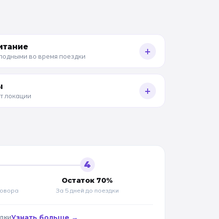
итание
+
олодными во время поездки
ы
+
от локации
4
Остаток 70%
говора
За 5 дней до
поездки
адки
Узнать больше →