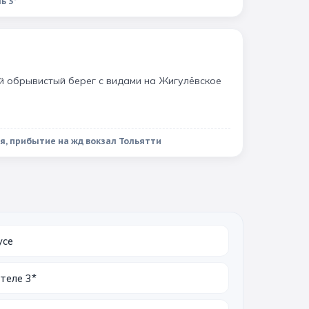
ь 3*
 обрывистый берег с видами на Жигулёвское
я, прибытие на жд вокзал Тольятти
усе
теле 3*