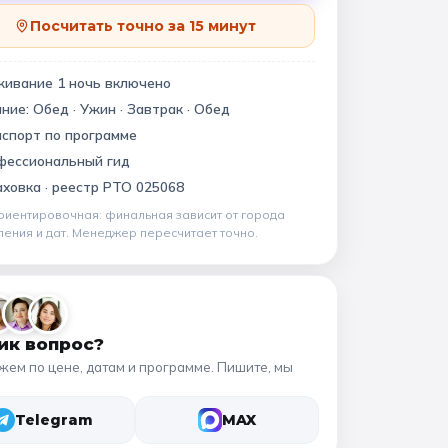
Квесты
11 класс
Посчитать точно за 15 минут
живание
1
ночь
включено
ание:
Обед · Ужин · Завтрак · Обед
📍 ПО ГОРОДАМ
спорт по программе
Москва
Подмосковье
виновский музей
фессиональный гид
ховка ·
реестр РТО 025068
Санкт-Петербург
риентировочная: финальная зависит от
города
Золотое кольцо
ления и дат
. Менеджер пересчитает точно.
ик вопрос?
жем по цене, датам и программе. Пишите, мы
Telegram
MAX