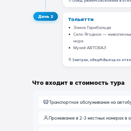
Обед, ужин
Заселение в отел
День
2
Тольятти
Замок Гарибальди
Село Ягодное — живописный
море
Музей АВТОВАЗ
Завтрак, обед
Выезд из отел
Что входит в стоимость тура
Транспортное обслуживание на автоб
Проживание в 2-3 местных номерах в о