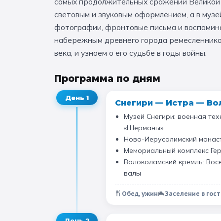
самых продолжительных сражений Великой 
световым и звуковым оформлением, а в муз
фотографии, фронтовые письма и воспомина
набережным древнего города ремесленников 
века, и узнаем о его судьбе в годы войны.
Программа по дням
День
1
Снегири — Истра — В
Музей Снегири: военная тех
«Шерманы»
Ново-Иерусалимский монаст
Мемориальный комплекс Гер
Волоколамский кремль: Воск
валы
Обед, ужин
Заселение в гос
День
2