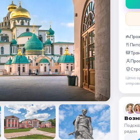
Народные промыслы
Интерактивные
Мастер-классы
🏛️ МУЗЕИ
Про
Пит
афия
Все музеи
Музей космонавтики
Дар
Тран
Про
Ещё 6
Стра
Цена о
отправ
Возн
Подска
рядом.