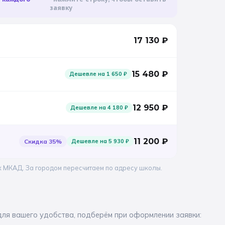
заявку
17 130
₽
15 480
₽
Дешевле на
1 650
₽
12 950
₽
Дешевле на
4 180
₽
11 200
₽
Скидка
35
%
Дешевле на
5 930
₽
х МКАД. За городом пересчитаем по адресу школы.
для вашего удобства, подберём при оформлении заявки: