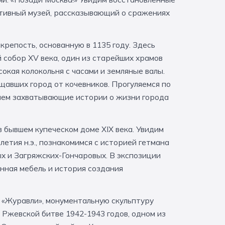
ктивный музей, рассказывающий о сражениях
репость, основанную в 1135 году. Здесь
 собор XV века, один из старейших храмов
сокая колокольня с часами и земляные валы.
щавших город от кочевников. Прогуляемся по
аем захватывающие истории о жизни города
 бывшем купеческом доме XIX века. Увидим
етия н.э., познакомимся с историей гетмана
 и Загряжских-Гончаровых. В экспозиции
ная мебель и история создания
 «Журавли», монументальную скульптуру
в Ржевской битве 1942-1943 годов, одном из