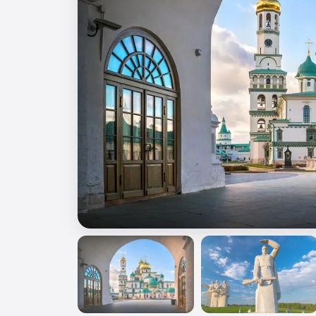
🎖️ 9 мая
🎓 Выпускные 4 класса
📚 ПО ПРЕДМЕТАМ
Все предметы
Литература
История
Геогр
Ещё 7