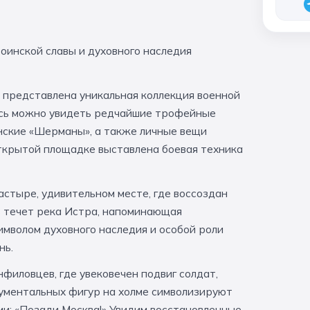
оинской славы и духовного наследия
е представлена уникальная коллекция военной
есь можно увидеть редчайшие трофейные
анские «Шерманы», а также личные вещи
открытой площадке выставлена боевая техника
стыре, удивительном месте, где воссоздан
ь течет река Истра, напоминающая
имволом духовного наследия и особой роли
нь.
филовцев, где увековечен подвиг солдат,
нументальных фигур на холме символизируют
ми: «Позади Москва!» Увидим восстановленные