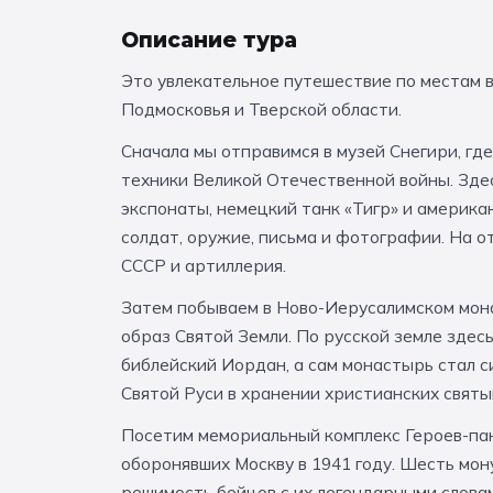
Описание тура
Это увлекательное путешествие по местам в
Подмосковья и Тверской области.
Сначала мы отправимся в музей Снегири, гд
техники Великой Отечественной войны. Зд
экспонаты, немецкий танк «Тигр» и америк
солдат, оружие, письма и фотографии. На 
СССР и артиллерия.
Затем побываем в Ново-Иерусалимском мона
образ Святой Земли. По русской земле здес
библейский Иордан, а сам монастырь стал с
Святой Руси в хранении христианских святы
Посетим мемориальный комплекс Героев-пан
оборонявших Москву в 1941 году. Шесть мо
решимость бойцов с их легендарными слова