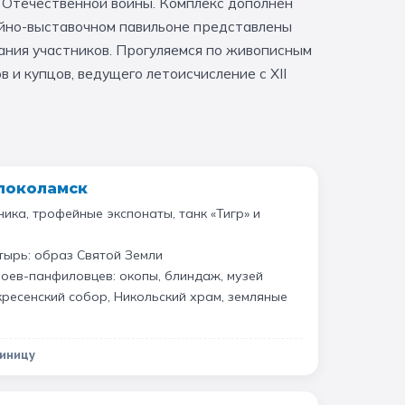
Отечественной войны. Комплекс дополнен
ейно-выставочном павильоне представлены
ния участников. Прогуляемся по живописным
и купцов, ведущего летоисчисление с XII
олоколамск
ника, трофейные экспонаты, танк «Тигр» и
ырь: образ Святой Земли
оев-панфиловцев: окопы, блиндаж, музей
ресенский собор, Никольский храм, земляные
тиницу