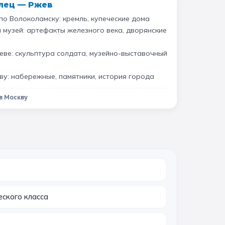
лец — Ржев
по Волоколамску: кремль, купеческие дома
 музей: артефакты железного века, дворянские
ве: скульптура солдата, музейно-выставочный
ву: набережные, памятники, история города
в Москву
ского класса