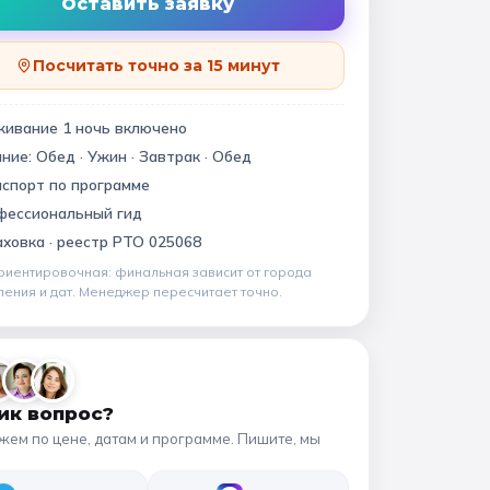
Квесты
Оставить заявку
11 класс
Посчитать точно за 15 минут
📍 ПО ГОРОДАМ
живание
1
ночь
включено
ание:
Обед · Ужин · Завтрак · Обед
Москва
Подмосковье
виновский музей
спорт по программе
Санкт-Петербург
фессиональный гид
ховка ·
реестр РТО 025068
Золотое кольцо
риентировочная: финальная зависит от
города
ления и дат
. Менеджер пересчитает точно.
ик вопрос?
жем по цене, датам и программе. Пишите, мы