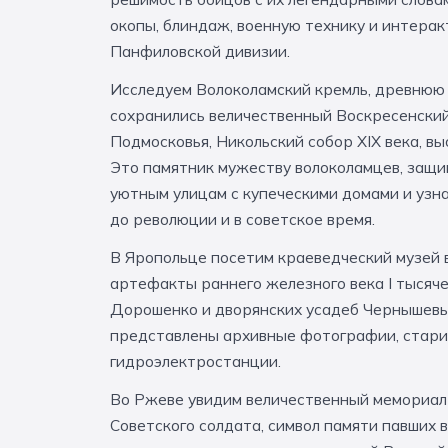
окопы, блиндаж, военную технику и интера
Панфиловской дивизии.
Исследуем Волоколамский кремль, древнюю к
сохранились величественный Воскресенский
Подмосковья, Никольский собор XIX века, вы
Это памятник мужеству волоколамцев, защи
уютным улицам с купеческими домами и узн
до революции и в советское время.
В Яропольце посетим краеведческий музей в
артефакты раннего железного века I тысячел
Дорошенко и дворянских усадеб Чернышевых
представлены архивные фотографии, старин
гидроэлектростанции.
Во Ржеве увидим величественный мемориал
Советского солдата, символ памяти павших 