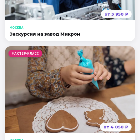
от
3 950
₽
МОСКВА
Экскурсия на завод Микрон
МАСТЕР-КЛАСС
от
4 050
₽