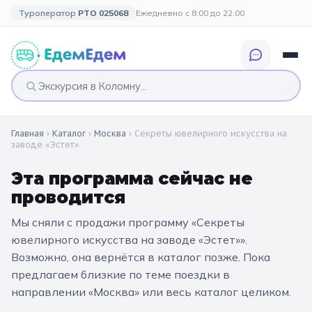
Туроператор
РТО 025068
Ежедневно с 8:00 до 22:00
Главная
›
Каталог
›
Москва
›
Секреты ювелирного искусства на
🎉 ПО ПРАЗДНИКАМ
🎉 СОБЫТИЙНЫЕ
🗓️ ПО ДЛИТЕЛЬНОСТИ
🗓️ ПО КАНИКУЛАМ
заводе «Эстет»
ТУРЫ
Все праздники
Однодневные
🍂 Осенние
Эта программа сейчас не
🍂 Осенние
каникулы
проводится
🔔 1 сентября
2 дня / 1 ночь
❄️ Зимние
🎄 Новогодние
Мы сняли с продажи программу «
Секреты
🗳️ 18 сентября
3 дня и больше
туры
🌸 Весенние
ювелирного искусства на заводе «Эстет»
».
Возможно, она вернётся в каталог позже. Пока
🎄 Новогодние
🌷 Весенние
☀️ Летние
каникулы
предлагаем близкие по теме поездки
в
🥞 Масленица
направлении «Москва»
или весь каталог целиком.
🎓 Выпускные