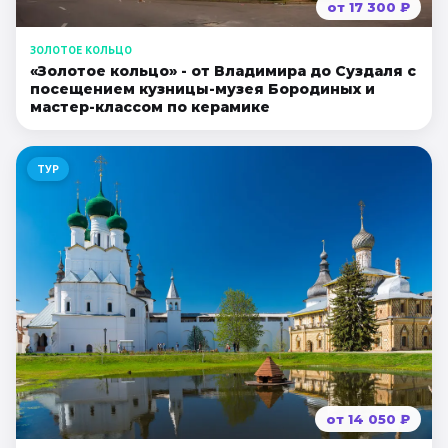
от
17 300
₽
ЗОЛОТОЕ КОЛЬЦО
«Золотое кольцо» - от Владимира до Суздаля с
посещением кузницы-музея Бородиных и
мастер-классом по керамике
ТУР
от
14 050
₽