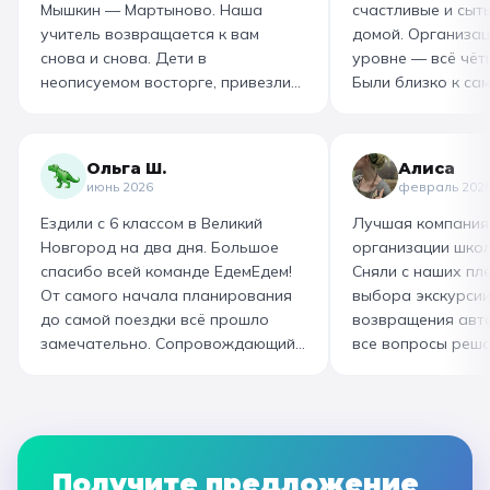
Мышкин — Мартыново. Наша
счастливые и сыт
учитель возвращается к вам
домой. Организац
снова и снова. Дети в
уровне — всё чётк
неописуемом восторге, привезли
Были близко к са
море впечатлений! Родителям
как замешивают т
захотелось повторить тот же
муку, как взбивае
маршрут для себя, настолько
гигантский миксер
Ольга Ш.
Алиса
интересно и насыщенно было.
изготовили печень
июнь 2026
февраль 202
Огромная благодарность
слоёного теста, а
Ездили с 6 классом в Великий
Лучшая компания
организатору! Вы лучшие: от
со скоморохом, и
Новгород на два дня. Большое
организации школ
выбора супер-маршрута, питания,
загадками. В кон
спасибо всей команде ЕдемЕдем!
Сняли с наших пле
гостиницы, тайминга, до
горячие печеньки
От самого начала планирования
выбора экскурсии
интересного экскурсовода и
производстве сто
до самой поездки всё прошло
возвращения авт
приятного водителя. Всё на
вкусный и волшеб
замечательно. Сопровождающий
все вопросы реша
высшем уровне 👌
гид Наталья приветливая,
Подберут дату и 
помогала во всех вопросах,
забронируют авт
всегда с улыбкой! Автобусы
все документы в Г
чистые, комфортные, отель и
которая занимала
питание на высоком уровне. А
наконец-то вздох
Получите предложение
необычные театрализованные
облегчением! Езди