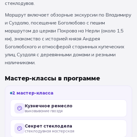
стеклодувов.
11 класс
Маршрут включает обзорные экскурсии по Владимиру
и Суздалю, посещение Боголюбово с пешим
📚 ПО ПРЕДМЕТАМ
маршрутом до церкви Покрова на Нерли (около 1,5
км), знакомство с историей князя Андрея
Все предметы
Литература
История
Боголюбского и атмосферой старинных купеческих
География
Ещё 7
улиц Суздаля с деревянными домами и резными
наличниками.
🏛️ МУЗЕИ
Мастер-классы в программе
Все музеи
Музей космонавтики
2 мастер-класса
Дарвиновский музей
Ещё 6
Кузнечное ремесло
выковывание гвоздя
📍 ПО ГОРОДАМ
Москва
Секрет стеклодела
стеклодувная мастерская
Подмосковье