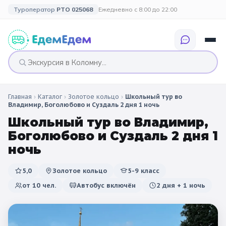
Туроператор
РТО 025068
Ежедневно с 8:00 до 22:00
Главная
›
Каталог
›
Золотое кольцо
›
Школьный тур во
🎉 ПО ПРАЗДНИКАМ
🎉 СОБЫТИЙНЫЕ
🗓️ ПО ДЛИТЕЛЬНОСТИ
🗓️ ПО КАНИКУЛАМ
Владимир, Боголюбово и Суздаль 2 дня 1 ночь
ТУРЫ
Школьный тур во Владимир,
Все праздники
Однодневные
🍂 Осенние
🍂 Осенние
Боголюбово и Суздаль 2 дня 1
каникулы
🔔 1 сентября
2 дня / 1 ночь
❄️ Зимние
ночь
🎄 Новогодние
🗳️ 18 сентября
3 дня и больше
туры
🌸 Весенние
5,0
Золотое кольцо
5-9 класс
от
10
чел.
Автобус включён
2 дня + 1 ночь
🎄 Новогодние
🌷 Весенние
☀️ Летние
каникулы
🥞 Масленица
🎓 Выпускные