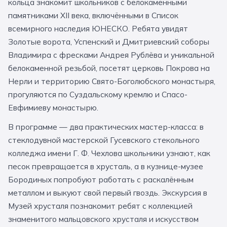
кольца знакомит школьников с белокаменными
За кулисами театров
Великий Новгород
Алтай
Архангельск
памятниками XII века, включёнными в Список
всемирного наследия ЮНЕСКО. Ребята увидят
Усадьбы и заповедники
Экологические
Рязань
Мурманск
Волгоград
Золотые ворота, Успенский и Дмитриевский соборы
Народные промыслы
Интерактивные
Владимира с фресками Андрея Рублёва и уникальной
белокаменной резьбой, посетят церковь Покрова на
Квесты
Мастер-классы
Нерли и территорию Свято-Боголюбского монастыря,
прогуляются по Суздальскому кремлю и Спасо-
🎓 ПО КЛАССАМ
Евфимиеву монастырю.
Все классы
В программе — два практических мастер-класса: в
стеклодувной мастерской Гусевского стекольного
Дошкольники
колледжа имени Г. Ф. Чехлова школьники узнают, как
Начальные классы
песок превращается в хрусталь, а в кузнице-музее
Бородиных попробуют работать с раскалённым
5 класс
6 класс
металлом и выкуют свой первый гвоздь. Экскурсия в
7 класс
8 класс
Музей хрусталя познакомит ребят с коллекцией
знаменитого мальцовского хрусталя и искусством
9 класс
10 класс