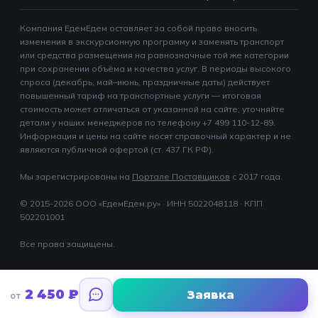
Компания ЕдемЕдем оставляет за собой право вносить
изменения в экскурсионную программу и заменять транспорт
или средства размещения на равнозначные той же категории
при сохранении объёма и качества услуг. В периоды высокого
спроса (декабрь, май–июнь, праздничные даты) действует
повышенный тариф на транспортные услуги — итоговая
стоимость может отличаться от указанной на сайте; уточняйте
детали у наших менеджеров по телефону +7 499 110-12-89.
Информация и цены на сайте носят справочный характер и не
являются публичной офертой (ст. 437 ГК РФ).
Мы зарегистрированы на
Портале Поставщиков
c 2017 года.
© 2015-2026 ООО «ЕдемЕдем.ру» · ИНН 5022048118 · КПП
502201001
Все права защищены.
2 450
₽
Заявка
от