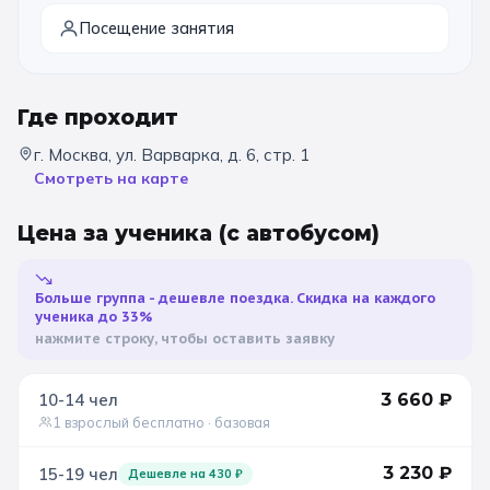
Посещение занятия
11 класс
📚 ПО ПРЕДМЕТАМ
Где проходит
Все предметы
Литература
История
г. Москва, ул. Варварка, д. 6, стр. 1
Смотреть на карте
География
Ещё 7
Цена за ученика
(с автобусом)
🏛️ МУЗЕИ
Все музеи
Музей космонавтики
Больше группа - дешевле поездка. Скидка на каждого
ученика до 33%
нажмите строку, чтобы оставить заявку
Дарвиновский музей
Ещё 6
10-14
чел
3 660
₽
📍 ПО ГОРОДАМ
1 взрослый бесплатно
· базовая
Москва
3 230
₽
15-19
чел
Дешевле на
430
₽
Подмосковье