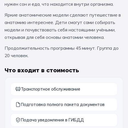
нужен сон и еда, что находится внутри организма.
За кулисами театров
Великий Новгород
Алтай
Архангельск
Яркие анатомические модели сделают путешествие в
Усадьбы и заповедники
Экологические
Рязань
Мурманск
Волгоград
анатомию интереснее. Дети смогут сами собирать
Народные промыслы
Интерактивные
модели и почувствовать себя настоящими учёными,
открывая для себя основы анатомии человека.
Квесты
Мастер-классы
Продолжительность программы 45 минут. Группа до
20 человек.
🎓 ПО КЛАССАМ
Все классы
Что входит в стоимость
Дошкольники
Транспортное обслуживание
Начальные классы
5 класс
6 класс
Подготовка полного пакета документов
7 класс
8 класс
Подача уведомления в ГИБДД
9 класс
10 класс