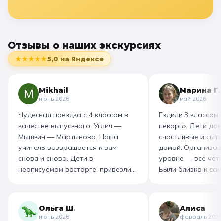
Отзывы о наших экскурсиях
★★★★★
5,0
на Яндексе
Mikhail
Марина Г.
июнь 2026
май 2026
Чудесная поездка с 4 классом в
Ездили 3 классом
качестве выпускного: Углич —
пекарь». Дети до
Мышкин — Мартыново. Наша
счастливые и сыт
учитель возвращается к вам
домой. Организац
снова и снова. Дети в
уровне — всё чётк
неописуемом восторге, привезли
Были близко к са
море впечатлений! Родителям
как замешивают т
захотелось повторить тот же
муку, как взбивае
маршрут для себя, настолько
гигантский миксер
Ольга Ш.
Алиса
интересно и насыщенно было.
изготовили печень
июнь 2026
февраль 202