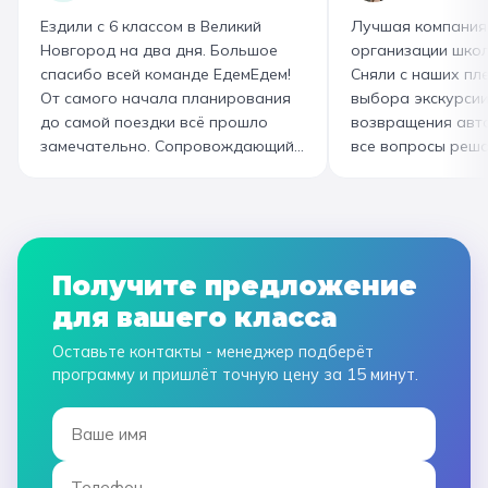
Огромная благодарность
слоёного теста, а
Ездили с 6 классом в Великий
Лучшая компания
организатору! Вы лучшие: от
со скоморохом, и
Новгород на два дня. Большое
организации школ
выбора супер-маршрута, питания,
загадками. В кон
спасибо всей команде ЕдемЕдем!
Сняли с наших пле
гостиницы, тайминга, до
горячие печеньки
От самого начала планирования
выбора экскурсии
интересного экскурсовода и
производстве сто
до самой поездки всё прошло
возвращения авт
приятного водителя. Всё на
вкусный и волшеб
замечательно. Сопровождающий
все вопросы реша
высшем уровне 👌
гид Наталья приветливая,
Подберут дату и 
помогала во всех вопросах,
забронируют авт
всегда с улыбкой! Автобусы
все документы в Г
чистые, комфортные, отель и
которая занимала
питание на высоком уровне. А
наконец-то вздох
Получите предложение
необычные театрализованные
облегчением! Езди
для вашего класса
экскурсии и мастер-классы не
музей атмосферны
оставили равнодушными ни детей,
интерактива. Спас
Оставьте контакты - менеджер подберёт
ни взрослых!
прощаемся!
программу и пришлёт точную цену за 15 минут.