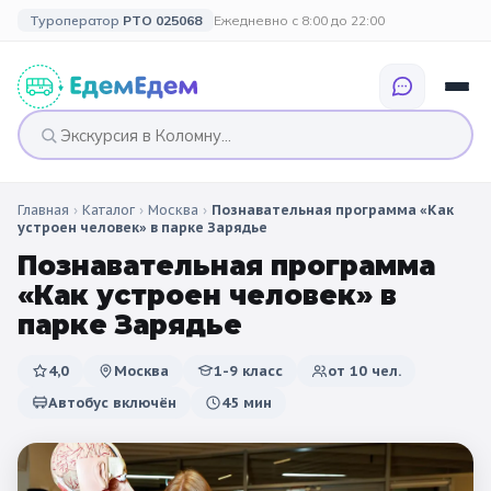
Туроператор
РТО 025068
Ежедневно с 8:00 до 22:00
Главная
›
Каталог
›
Москва
›
Познавательная программа «Как
🎉 ПО ПРАЗДНИКАМ
🎉 СОБЫТИЙНЫЕ
🗓️ ПО ДЛИТЕЛЬНОСТИ
🗓️ ПО КАНИКУЛАМ
устроен человек» в парке Зарядье
ТУРЫ
Познавательная программа
Все праздники
Однодневные
🍂 Осенние
🍂 Осенние
«Как устроен человек» в
каникулы
🔔 1 сентября
2 дня / 1 ночь
❄️ Зимние
парке Зарядье
🎄 Новогодние
🗳️ 18 сентября
3 дня и больше
туры
🌸 Весенние
4,0
Москва
1-9 класс
от
10
чел.
Автобус включён
45 мин
🎄 Новогодние
🌷 Весенние
☀️ Летние
каникулы
🥞 Масленица
🎓 Выпускные