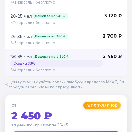
1 взрослый бесплатно
Санкт-Петербург
3 120
₽
20-25
чел
Дешевле на
540
₽
2 взрослых бесплатно
Золотое кольцо
2 700
₽
26-35
чел
Дешевле на
960
₽
3 взрослых бесплатно
2 450
₽
36-45
чел
Дешевле на
1 210
₽
Скидка
33
%
4 взрослых бесплатно
Цены указаны с учётом подачи автобуса в пределах МКАД. За
городом пересчитаем по адресу школы.
ОТ
ПОПУЛЯРНОЕ
2 450 ₽
за ученика
· при группе
36-45