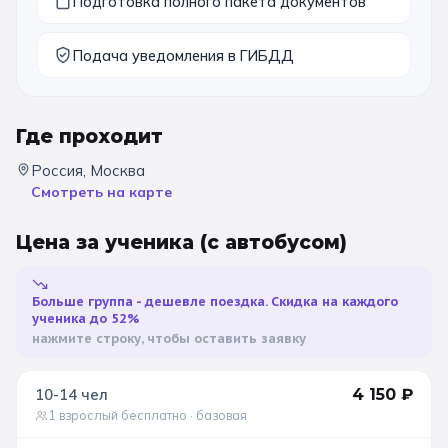
Подготовка полного пакета документов
11 класс
Подача уведомления в ГИБДД
📚 ПО ПРЕДМЕТАМ
Все предметы
Литература
История
Где проходит
Россия, Москва
География
Ещё 7
Смотреть на карте
🏛️ МУЗЕИ
Цена за ученика
(с автобусом)
Все музеи
Музей космонавтики
Больше группа - дешевле поездка. Скидка на каждого
Дарвиновский музей
Ещё 6
ученика до 52%
нажмите строку, чтобы оставить заявку
📍 ПО ГОРОДАМ
10-14
чел
4 150
₽
Москва
1 взрослый бесплатно
· базовая
Подмосковье