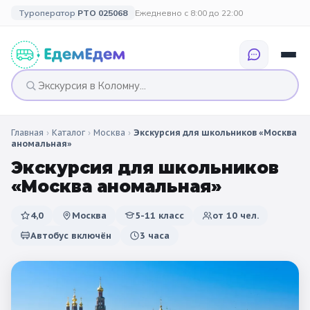
Туроператор
РТО 025068
Ежедневно с 8:00 до 22:00
Главная
›
Каталог
›
Москва
›
Экскурсия для школьников «Москва
🎉 ПО ПРАЗДНИКАМ
🎉 СОБЫТИЙНЫЕ
🗓️ ПО ДЛИТЕЛЬНОСТИ
🗓️ ПО КАНИКУЛАМ
аномальная»
ТУРЫ
Экскурсия для школьников
Все праздники
Однодневные
🍂 Осенние
🍂 Осенние
«Москва аномальная»
каникулы
🔔 1 сентября
2 дня / 1 ночь
❄️ Зимние
4,0
Москва
5-11 класс
от
10
чел.
🎄 Новогодние
🗳️ 18 сентября
3 дня и больше
туры
🌸 Весенние
Автобус включён
3 часа
🎄 Новогодние
🌷 Весенние
☀️ Летние
каникулы
🥞 Масленица
🎓 Выпускные