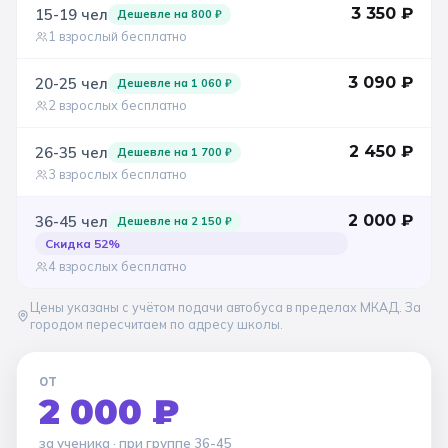
3 350
₽
15-19
чел
Дешевле на
800
₽
Санкт-Петербург
1 взрослый бесплатно
Золотое кольцо
3 090
₽
20-25
чел
Дешевле на
1 060
₽
2 взрослых бесплатно
2 450
₽
26-35
чел
Дешевле на
1 700
₽
3 взрослых бесплатно
2 000
₽
36-45
чел
Дешевле на
2 150
₽
Скидка
52
%
4 взрослых бесплатно
Цены указаны с учётом подачи автобуса в пределах МКАД. За
городом пересчитаем по адресу школы.
ОТ
2 000 ₽
за ученика
· при группе
36-45