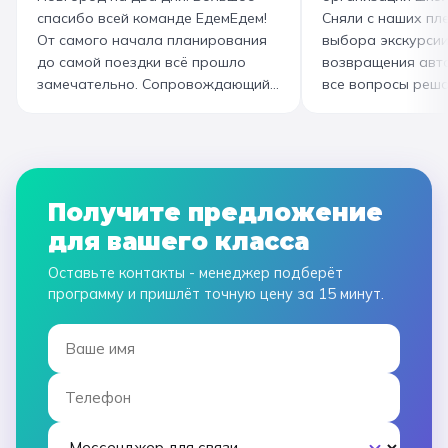
спасибо всей команде ЕдемЕдем!
Сняли с наших пле
гостиницы, тайминга, до
горячие печеньки
От самого начала планирования
выбора экскурсии
интересного экскурсовода и
производстве сто
до самой поездки всё прошло
возвращения авт
приятного водителя. Всё на
вкусный и волшеб
замечательно. Сопровождающий
все вопросы реша
высшем уровне 👌
гид Наталья приветливая,
Подберут дату и 
помогала во всех вопросах,
забронируют авт
всегда с улыбкой! Автобусы
все документы в Г
чистые, комфортные, отель и
которая занимала
питание на высоком уровне. А
наконец-то вздох
Получите предложение
необычные театрализованные
облегчением! Езди
для вашего класса
экскурсии и мастер-классы не
музей атмосферны
оставили равнодушными ни детей,
интерактива. Спас
Оставьте контакты - менеджер подберёт
ни взрослых!
прощаемся!
программу и пришлёт точную цену за 15 минут.