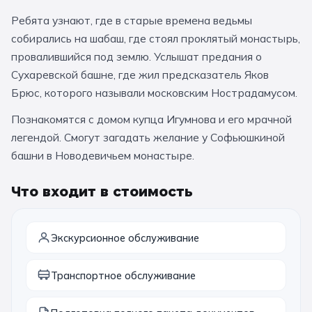
За кулисами театров
Великий Новгород
Алтай
Архангельск
Ребята узнают, где в старые времена ведьмы
собирались на шабаш, где стоял проклятый монастырь,
Усадьбы и заповедники
Экологические
Рязань
Мурманск
Волгоград
провалившийся под землю. Услышат предания о
Народные промыслы
Интерактивные
Сухаревской башне, где жил предсказатель Яков
Брюс, которого называли московским Нострадамусом.
Квесты
Мастер-классы
Познакомятся с домом купца Игумнова и его мрачной
🎓 ПО КЛАССАМ
легендой. Смогут загадать желание у Софьюшкиной
башни в Новодевичьем монастыре.
Все классы
Что входит в стоимость
Дошкольники
Начальные классы
Экскурсионное обслуживание
5 класс
6 класс
Транспортное обслуживание
7 класс
8 класс
9 класс
10 класс