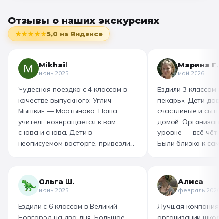
Отзывы о наших экскурсиях
★★★★★
5,0
на Яндексе
Mikhail
Марина Г.
июнь 2026
май 2026
Чудесная поездка с 4 классом в
Ездили 3 классом
качестве выпускного: Углич —
пекарь». Дети до
Мышкин — Мартыново. Наша
счастливые и сыт
учитель возвращается к вам
домой. Организац
снова и снова. Дети в
уровне — всё чётк
неописуемом восторге, привезли
Были близко к са
море впечатлений! Родителям
как замешивают т
захотелось повторить тот же
муку, как взбивае
маршрут для себя, настолько
гигантский миксер
Ольга Ш.
Алиса
интересно и насыщенно было.
изготовили печень
июнь 2026
февраль 202
Огромная благодарность
слоёного теста, а
Ездили с 6 классом в Великий
Лучшая компания
организатору! Вы лучшие: от
со скоморохом, и
Новгород на два дня. Большое
организации школ
выбора супер-маршрута, питания,
загадками. В кон