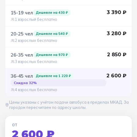
Санкт-Петербург
3 390
₽
15-19
чел
Дешевле на
430
₽
1 взрослый бесплатно
Золотое кольцо
3 280
₽
20-25
чел
Дешевле на
540
₽
2 взрослых бесплатно
2 850
₽
26-35
чел
Дешевле на
970
₽
3 взрослых бесплатно
2 600
₽
36-45
чел
Дешевле на
1 220
₽
Скидка
32
%
4 взрослых бесплатно
Цены указаны с учётом подачи автобуса в пределах МКАД. За
городом пересчитаем по адресу школы.
ОТ
2 600 ₽