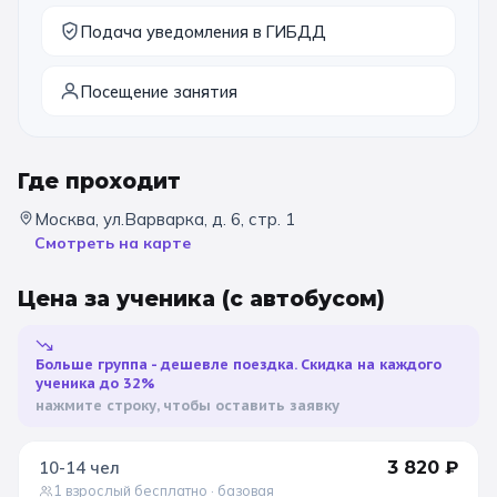
Подача уведомления в ГИБДД
11 класс
Посещение занятия
📚 ПО ПРЕДМЕТАМ
Все предметы
Литература
История
Где проходит
География
Ещё 7
Москва, ул.Варварка, д. 6, стр. 1
Смотреть на карте
🏛️ МУЗЕИ
Цена за ученика
(с автобусом)
Все музеи
Музей космонавтики
Дарвиновский музей
Ещё 6
Больше группа - дешевле поездка. Скидка на каждого
ученика до 32%
📍 ПО ГОРОДАМ
нажмите строку, чтобы оставить заявку
Москва
10-14
чел
3 820
₽
1 взрослый бесплатно
· базовая
Подмосковье