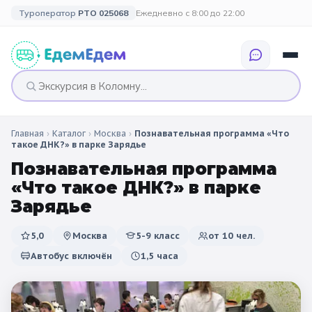
Туроператор
РТО 025068
Ежедневно с 8:00 до 22:00
Главная
›
Каталог
›
Москва
›
Познавательная программа «Что
🎉 ПО ПРАЗДНИКАМ
🎉 СОБЫТИЙНЫЕ
🗓️ ПО ДЛИТЕЛЬНОСТИ
🗓️ ПО КАНИКУЛАМ
такое ДНК?» в парке Зарядье
ТУРЫ
Познавательная программа
Все праздники
Однодневные
🍂 Осенние
🍂 Осенние
«Что такое ДНК?» в парке
каникулы
🔔 1 сентября
2 дня / 1 ночь
❄️ Зимние
Зарядье
🎄 Новогодние
🗳️ 18 сентября
3 дня и больше
туры
🌸 Весенние
5,0
Москва
5-9 класс
от
10
чел.
Автобус включён
1,5 часа
🎄 Новогодние
🌷 Весенние
☀️ Летние
каникулы
🥞 Масленица
🎓 Выпускные