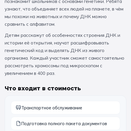
познакомит школьников с основами генетики. Ребята
За кулисами театров
Великий Новгород
Алтай
Архангельск
узнают, что объединяет всех людей на планете, в чём
мы похожи на животных и почему ДНК можно
Усадьбы и заповедники
Экологические
Рязань
Мурманск
Волгоград
сравнить с алфавитом.
Народные промыслы
Интерактивные
Детям расскажут об особенностях строения ДНК и
Квесты
Мастер-классы
истории её открытия, научат расшифровывать
генетический код и выделять ДНК из живого
🎓 ПО КЛАССАМ
организма. Каждый участник сможет самостоятельно
рассмотреть хромосомы под микроскопом с
Все классы
увеличением в 400 раз.
Дошкольники
Что входит в стоимость
Начальные классы
5 класс
6 класс
Транспортное обслуживание
7 класс
8 класс
Подготовка полного пакета документов
9 класс
10 класс