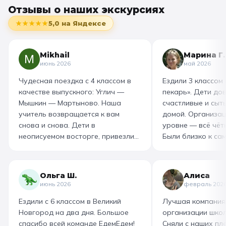
Отзывы о наших экскурсиях
★★★★★
5,0
на Яндексе
Mikhail
Марина Г.
июнь 2026
май 2026
Чудесная поездка с 4 классом в
Ездили 3 классом
качестве выпускного: Углич —
пекарь». Дети до
Мышкин — Мартыново. Наша
счастливые и сыт
учитель возвращается к вам
домой. Организац
снова и снова. Дети в
уровне — всё чётк
неописуемом восторге, привезли
Были близко к са
море впечатлений! Родителям
как замешивают т
захотелось повторить тот же
муку, как взбивае
маршрут для себя, настолько
гигантский миксер
Ольга Ш.
Алиса
интересно и насыщенно было.
изготовили печень
июнь 2026
февраль 202
Огромная благодарность
слоёного теста, а
Ездили с 6 классом в Великий
Лучшая компания
организатору! Вы лучшие: от
со скоморохом, и
Новгород на два дня. Большое
организации школ
выбора супер-маршрута, питания,
загадками. В кон
спасибо всей команде ЕдемЕдем!
Сняли с наших пле
гостиницы, тайминга, до
горячие печеньки