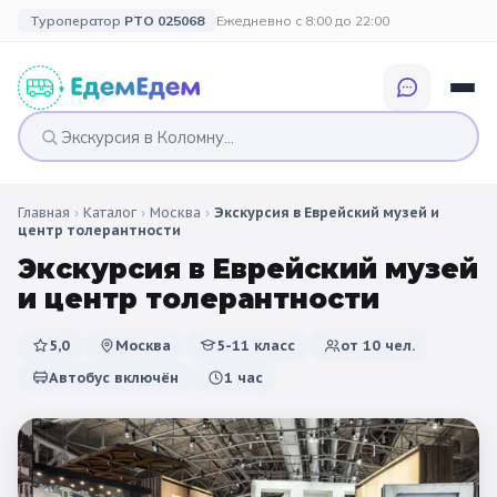
Туроператор
РТО 025068
Ежедневно с 8:00 до 22:00
Главная
›
Каталог
›
Москва
›
Экскурсия в Еврейский музей и
🎉 ПО ПРАЗДНИКАМ
🎉 СОБЫТИЙНЫЕ
🗓️ ПО ДЛИТЕЛЬНОСТИ
🗓️ ПО КАНИКУЛАМ
центр толерантности
ТУРЫ
Экскурсия в Еврейский музей
Все праздники
Однодневные
🍂 Осенние
🍂 Осенние
и центр толерантности
каникулы
🔔 1 сентября
2 дня / 1 ночь
❄️ Зимние
5,0
Москва
5-11 класс
от
10
чел.
🎄 Новогодние
🗳️ 18 сентября
3 дня и больше
туры
🌸 Весенние
Автобус включён
1 час
🎄 Новогодние
🌷 Весенние
☀️ Летние
каникулы
🥞 Масленица
🎓 Выпускные