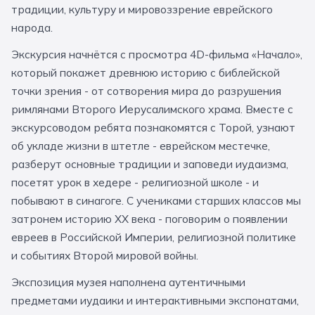
традиции, культуру и мировоззрение еврейского
За кулисами театров
Великий Новгород
Алтай
Архангельск
народа.
Усадьбы и заповедники
Экологические
Рязань
Мурманск
Волгоград
Экскурсия начнётся с просмотра 4D-фильма «Начало»,
Народные промыслы
Интерактивные
который покажет древнюю историю с библейской
точки зрения - от сотворения мира до разрушения
Квесты
Мастер-классы
римлянами Второго Иерусалимского храма. Вместе с
экскурсоводом ребята познакомятся с Торой, узнают
🎓 ПО КЛАССАМ
об укладе жизни в штетле - еврейском местечке,
разберут основные традиции и заповеди иудаизма,
Все классы
посетят урок в хедере - религиозной школе - и
Дошкольники
побывают в синагоге. С учениками старших классов мы
затронем историю XX века - поговорим о появлении
Начальные классы
евреев в Российской Империи, религиозной политике
5 класс
6 класс
и событиях Второй мировой войны.
7 класс
8 класс
Экспозиция музея наполнена аутентичными
предметами иудаики и интерактивными экспонатами,
9 класс
10 класс