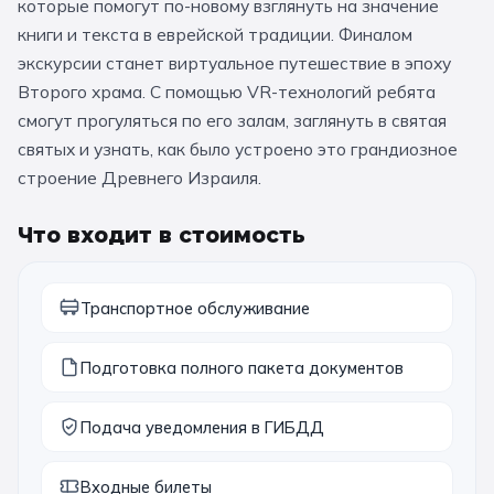
которые помогут по-новому взглянуть на значение
книги и текста в еврейской традиции. Финалом
11 класс
экскурсии станет виртуальное путешествие в эпоху
Второго храма. С помощью VR-технологий ребята
📚 ПО ПРЕДМЕТАМ
смогут прогуляться по его залам, заглянуть в святая
Все предметы
Литература
История
святых и узнать, как было устроено это грандиозное
строение Древнего Израиля.
География
Ещё 7
Что входит в стоимость
🏛️ МУЗЕИ
Все музеи
Музей космонавтики
Транспортное обслуживание
Дарвиновский музей
Ещё 6
Подготовка полного пакета документов
📍 ПО ГОРОДАМ
Подача уведомления в ГИБДД
Москва
Входные билеты
Подмосковье