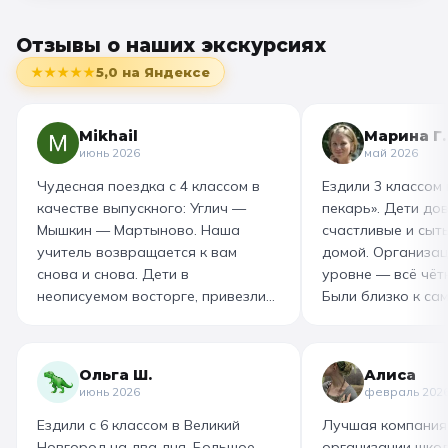
Отзывы о наших экскурсиях
★★★★★
5,0
на Яндексе
Mikhail
Марина Г.
июнь 2026
май 2026
Чудесная поездка с 4 классом в
Ездили 3 классом
качестве выпускного: Углич —
пекарь». Дети до
Мышкин — Мартыново. Наша
счастливые и сыт
учитель возвращается к вам
домой. Организац
снова и снова. Дети в
уровне — всё чётк
неописуемом восторге, привезли
Были близко к са
море впечатлений! Родителям
как замешивают т
захотелось повторить тот же
муку, как взбивае
маршрут для себя, настолько
гигантский миксер
Ольга Ш.
Алиса
интересно и насыщенно было.
изготовили печень
июнь 2026
февраль 202
Огромная благодарность
слоёного теста, а
Ездили с 6 классом в Великий
Лучшая компания
организатору! Вы лучшие: от
со скоморохом, и
Новгород на два дня. Большое
организации школ