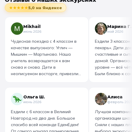
★★★★★
5,0
на Яндексе
Mikhail
Марина Г.
июнь 2026
май 2026
Чудесная поездка с 4 классом в
Ездили 3 классом
качестве выпускного: Углич —
пекарь». Дети до
Мышкин — Мартыново. Наша
счастливые и сыт
учитель возвращается к вам
домой. Организац
снова и снова. Дети в
уровне — всё чётк
неописуемом восторге, привезли
Были близко к са
море впечатлений! Родителям
как замешивают т
захотелось повторить тот же
муку, как взбивае
маршрут для себя, настолько
гигантский миксер
Ольга Ш.
Алиса
интересно и насыщенно было.
изготовили печень
июнь 2026
февраль 202
Огромная благодарность
слоёного теста, а
Ездили с 6 классом в Великий
Лучшая компания
организатору! Вы лучшие: от
со скоморохом, и
Новгород на два дня. Большое
организации школ
выбора супер-маршрута, питания,
загадками. В кон
спасибо всей команде ЕдемЕдем!
Сняли с наших пле
гостиницы, тайминга, до
горячие печеньки
От самого начала планирования
выбора экскурсии