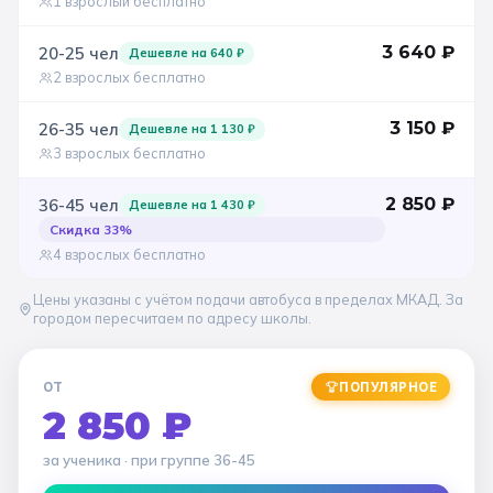
1 взрослый бесплатно
3 640
₽
20-25
чел
Дешевле на
640
₽
2 взрослых бесплатно
3 150
₽
26-35
чел
Дешевле на
1 130
₽
3 взрослых бесплатно
2 850
₽
36-45
чел
Дешевле на
1 430
₽
Скидка
33
%
4 взрослых бесплатно
Цены указаны с учётом подачи автобуса в пределах МКАД. За
городом пересчитаем по адресу школы.
ОТ
ПОПУЛЯРНОЕ
2 850 ₽
за ученика
· при группе
36-45