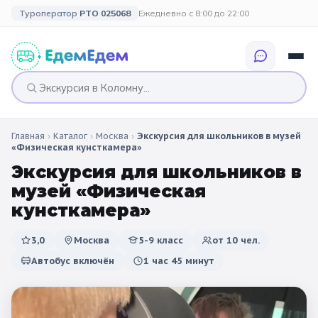
Туроператор
РТО 025068
Ежедневно с 8:00 до 22:00
Главная
›
Каталог
›
Москва
›
Экскурсия для школьников в музей
🎉 ПО ПРАЗДНИКАМ
🎉 СОБЫТИЙНЫЕ
🗓️ ПО ДЛИТЕЛЬНОСТИ
🗓️ ПО КАНИКУЛАМ
«Физическая кунсткамера»
ТУРЫ
Экскурсия для школьников в
Все праздники
Однодневные
🍂 Осенние
🍂 Осенние
музей «Физическая
каникулы
🔔 1 сентября
2 дня / 1 ночь
❄️ Зимние
кунсткамера»
🎄 Новогодние
🗳️ 18 сентября
3 дня и больше
туры
🌸 Весенние
3,0
Москва
5-9 класс
от
10
чел.
Автобус включён
1 час 45 минут
🎄 Новогодние
🌷 Весенние
☀️ Летние
каникулы
🥞 Масленица
🎓 Выпускные