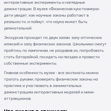
интерактивные эксперименты и наглядные
За кулисами театров
Великий Новгород
Алтай
Архангельск
демонстрации. В музее «Физическая кунсткамера»
Усадьбы и заповедники
Экологические
Рязань
Мурманск
Волгоград
дети увидят, как научные законы работают в
реальности, и поймут, что наука может быть
Народные промыслы
Интерактивные
увлекательной.
Квесты
Мастер-классы
Экскурсия проходит по двум залам: залу оптических
иллюзий и залу физических законов. Школьники смогут
🎓 ПО КЛАССАМ
пройтись по лампочкам, не раздавив их, попробовать
стать батарейкой, посидеть на гвоздях и провести
Все классы
собственные эксперименты.
Дошкольники
Главная особенность музея - все экспонаты можно
трогать руками, проверять физические законы на
Начальные классы
практике и участвовать в занимательных
5 класс
6 класс
демонстрациях интерактивных моделей и мини-
аттракционов.
7 класс
8 класс
9 класс
10 класс