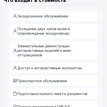
Что входит в стоимость
11 класс
Экскурсионное обслуживание
📚 ПО ПРЕДМЕТАМ
Посещение двух залов музея в
Все предметы
Литература
История
сопровождении экскурсовода
География
Ещё 7
Занимательные демонстрации
интерактивных моделей и мини-
🏛️ МУЗЕИ
аттракционов
Все музеи
Музей космонавтики
Доступ к интерактивным экспонатам
Дарвиновский музей
Ещё 6
Транспортное обслуживание
📍 ПО ГОРОДАМ
Подготовка полного пакета документов
Москва
Подмосковье
Подача уведомления в ГИБДД