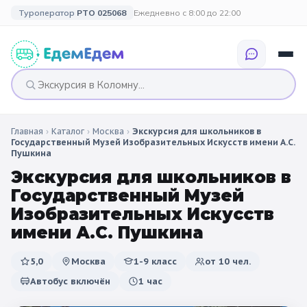
Туроператор
РТО 025068
Ежедневно с 8:00 до 22:00
Главная
›
Каталог
›
Москва
›
Экскурсия для школьников в
🎉 ПО ПРАЗДНИКАМ
🎉 СОБЫТИЙНЫЕ
🗓️ ПО ДЛИТЕЛЬНОСТИ
🗓️ ПО КАНИКУЛАМ
Государственный Музей Изобразительных Искусств имени А.С.
ТУРЫ
Пушкина
Все праздники
Однодневные
🍂 Осенние
Экскурсия для школьников в
🍂 Осенние
каникулы
Государственный Музей
🔔 1 сентября
2 дня / 1 ночь
❄️ Зимние
Изобразительных Искусств
🎄 Новогодние
🗳️ 18 сентября
3 дня и больше
имени А.С. Пушкина
туры
🌸 Весенние
🎄 Новогодние
🌷 Весенние
☀️ Летние
5,0
Москва
1-9 класс
от
10
чел.
каникулы
🥞 Масленица
Автобус включён
1 час
🎓 Выпускные