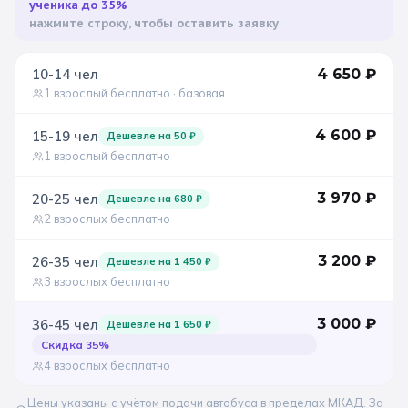
ученика до 35%
нажмите строку, чтобы оставить заявку
Санкт-Петербург
Золотое кольцо
10-14
чел
4 650
₽
1 взрослый бесплатно
· базовая
4 600
₽
15-19
чел
Дешевле на
50
₽
1 взрослый бесплатно
3 970
₽
20-25
чел
Дешевле на
680
₽
2 взрослых бесплатно
3 200
₽
26-35
чел
Дешевле на
1 450
₽
3 взрослых бесплатно
3 000
₽
36-45
чел
Дешевле на
1 650
₽
Скидка
35
%
4 взрослых бесплатно
Цены указаны с учётом подачи автобуса в пределах МКАД. За