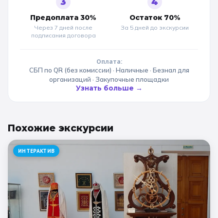
3
4
Предоплата 30%
Остаток 70%
Через 7 дней после
За 5 дней до
экскурсии
подписания договора
Оплата:
СБП по QR (без комиссии) · Наличные · Безнал для
организаций · Закупочные площадки
Узнать больше →
Похожие
экскурсии
ИНТЕРАКТИВ