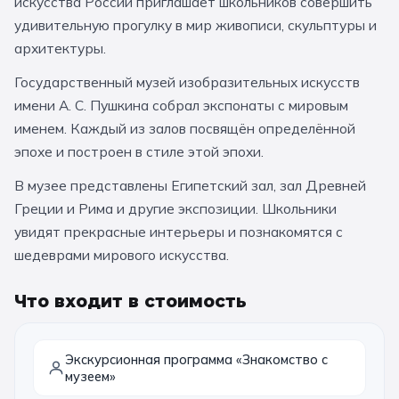
искусства России приглашает школьников совершить
За кулисами театров
Великий Новгород
Алтай
Архангельск
удивительную прогулку в мир живописи, скульптуры и
архитектуры.
Усадьбы и заповедники
Экологические
Рязань
Мурманск
Волгоград
Государственный музей изобразительных искусств
Народные промыслы
Интерактивные
имени А. С. Пушкина собрал экспонаты с мировым
Квесты
Мастер-классы
именем. Каждый из залов посвящён определённой
эпохе и построен в стиле этой эпохи.
🎓 ПО КЛАССАМ
В музее представлены Египетский зал, зал Древней
Греции и Рима и другие экспозиции. Школьники
Все классы
увидят прекрасные интерьеры и познакомятся с
Дошкольники
шедеврами мирового искусства.
Начальные классы
Что входит в стоимость
5 класс
6 класс
7 класс
8 класс
Экскурсионная программа «Знакомство с
музеем»
9 класс
10 класс