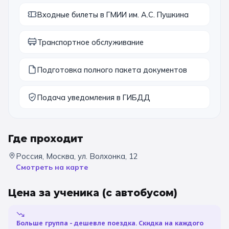
Входные билеты в ГМИИ им. А.С. Пушкина
11 класс
Транспортное обслуживание
📚 ПО ПРЕДМЕТАМ
Все предметы
Литература
История
Подготовка полного пакета документов
География
Ещё 7
Подача уведомления в ГИБДД
🏛️ МУЗЕИ
Где проходит
Все музеи
Музей космонавтики
Россия, Москва, ул. Волхонка, 12
Дарвиновский музей
Ещё 6
Смотреть на карте
📍 ПО ГОРОДАМ
Цена за ученика
(с автобусом)
Москва
Больше группа - дешевле поездка. Скидка на каждого
Подмосковье