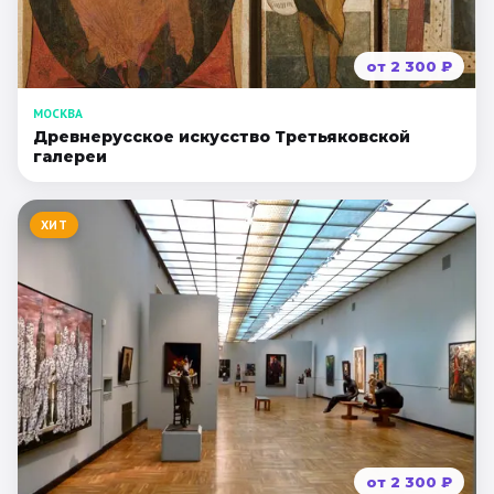
от
2 300
₽
МОСКВА
Древнерусское искусство Третьяковской
галереи
ХИТ
от
2 300
₽