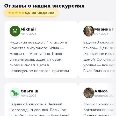
Отзывы о наших экскурсиях
★★★★★
5,0
на Яндексе
Mikhail
Марина Г.
июнь 2026
май 2026
Чудесная поездка с 4 классом в
Ездили 3 классом
качестве выпускного: Углич —
пекарь». Дети до
Мышкин — Мартыново. Наша
счастливые и сыт
учитель возвращается к вам
домой. Организац
снова и снова. Дети в
уровне — всё чётк
неописуемом восторге, привезли
Были близко к са
море впечатлений! Родителям
как замешивают т
захотелось повторить тот же
муку, как взбивае
маршрут для себя, настолько
гигантский миксер
Ольга Ш.
Алиса
интересно и насыщенно было.
изготовили печень
июнь 2026
февраль 202
Огромная благодарность
слоёного теста, а
Ездили с 6 классом в Великий
Лучшая компания
организатору! Вы лучшие: от
со скоморохом, и
Новгород на два дня. Большое
организации школ
выбора супер-маршрута, питания,
загадками. В кон
спасибо всей команде ЕдемЕдем!
Сняли с наших пле