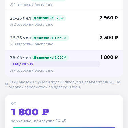
1 взрослый бесплатно
Санкт-Петербург
2 960
₽
20-25
чел
Дешевле на
870
₽
Золотое кольцо
2 взрослых бесплатно
2 300
₽
26-35
чел
Дешевле на
1 530
₽
3 взрослых бесплатно
1 800
₽
36-45
чел
Дешевле на
2 030
₽
Скидка
53
%
4 взрослых бесплатно
Цены указаны с учётом подачи автобуса в пределах МКАД. За
городом пересчитаем по адресу школы.
ОТ
1 800 ₽
за ученика
· при группе
36-45