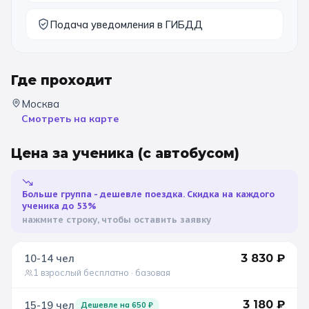
11 класс
Подача уведомления в ГИБДД
📚 ПО ПРЕДМЕТАМ
Где проходит
Все предметы
Литература
История
Москва
География
Ещё 7
Смотреть на карте
Цена за ученика
(с автобусом)
🏛️ МУЗЕИ
Все музеи
Музей космонавтики
Больше группа - дешевле поездка. Скидка на каждого
ученика до 53%
Дарвиновский музей
Ещё 6
нажмите строку, чтобы оставить заявку
📍 ПО ГОРОДАМ
10-14
чел
3 830
₽
1 взрослый бесплатно
· базовая
Москва
3 180
₽
15-19
чел
Дешевле на
650
₽
Подмосковье