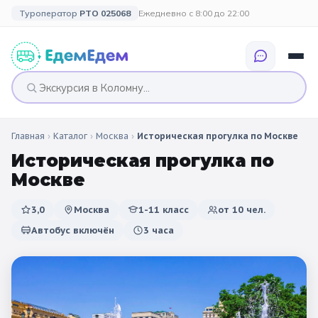
Туроператор
РТО 025068
Ежедневно с 8:00 до 22:00
Главная
›
Каталог
›
Москва
›
Историческая прогулка по Москве
🎉 ПО ПРАЗДНИКАМ
🎉 СОБЫТИЙНЫЕ
🗓️ ПО ДЛИТЕЛЬНОСТИ
🗓️ ПО КАНИКУЛАМ
ТУРЫ
Историческая прогулка по
Все праздники
Москве
Однодневные
🍂 Осенние
🍂 Осенние
каникулы
🔔 1 сентября
2 дня / 1 ночь
❄️ Зимние
3,0
Москва
1-11 класс
от
10
чел.
🎄 Новогодние
🗳️ 18 сентября
Автобус включён
3 часа
3 дня и больше
туры
🌸 Весенние
🎄 Новогодние
🌷 Весенние
☀️ Летние
каникулы
🥞 Масленица
🎓 Выпускные