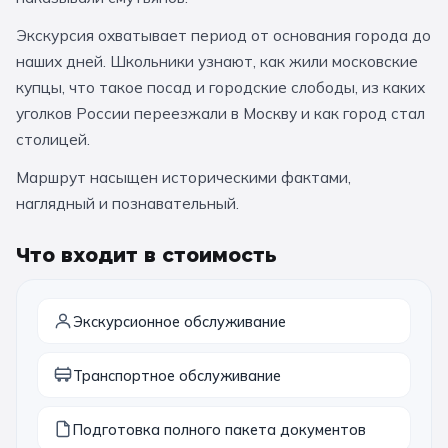
За кулисами театров
Великий Новгород
Алтай
Архангельск
Экскурсия охватывает период от основания города до
Усадьбы и заповедники
Экологические
Рязань
Мурманск
Волгоград
наших дней. Школьники узнают, как жили московские
купцы, что такое посад и городские слободы, из каких
Народные промыслы
Интерактивные
уголков России переезжали в Москву и как город стал
столицей.
Квесты
Мастер-классы
Маршрут насыщен историческими фактами,
🎓 ПО КЛАССАМ
наглядный и познавательный.
Все классы
Что входит в стоимость
Дошкольники
Начальные классы
Экскурсионное обслуживание
5 класс
6 класс
Транспортное обслуживание
7 класс
8 класс
Подготовка полного пакета документов
9 класс
10 класс