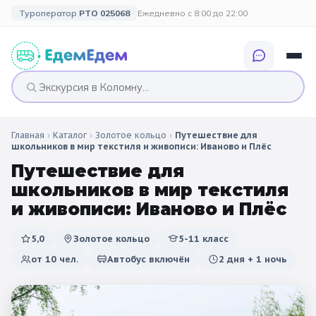
Туроператор
РТО 025068
Ежедневно с 8:00 до 22:00
Главная
›
Каталог
›
Золотое кольцо
›
Путешествие для
🎉 ПО ПРАЗДНИКАМ
🎉 СОБЫТИЙНЫЕ
🗓️ ПО ДЛИТЕЛЬНОСТИ
🗓️ ПО КАНИКУЛАМ
школьников в мир текстиля и живописи: Иваново и Плёс
ТУРЫ
Путешествие для
Все праздники
Однодневные
🍂 Осенние
🍂 Осенние
школьников в мир текстиля
каникулы
🔔 1 сентября
2 дня / 1 ночь
❄️ Зимние
и живописи: Иваново и Плёс
🎄 Новогодние
🗳️ 18 сентября
3 дня и больше
туры
🌸 Весенние
5,0
Золотое кольцо
5-11 класс
от
10
чел.
Автобус включён
2 дня + 1 ночь
🎄 Новогодние
🌷 Весенние
☀️ Летние
каникулы
🥞 Масленица
🎓 Выпускные