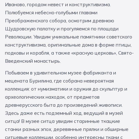
Иваново, городом невест и конструктивизма.
За кулисами театров
Великий Новгород
Алтай
Архангельск
Полюбуемся небесно-голубыми главами
Усадьбы и заповедники
Экологические
Рязань
Мурманск
Волгоград
Преображенского собора, осмотрим древнюю
Щудровскую палатку и прогуляемся по площади
Народные промыслы
Интерактивные
Революции. Увидим уникальные памятники советского
Квесты
Мастер-классы
конструктивизма, оригинальные дома в форме птицы,
подковы и корабля, а также «красную церковь», Свято-
Введенский монастырь.
🎓 ПО КЛАССАМ
Побываем в удивительном музее фабриканта и
Все классы
мецената Бурилина, где собрана невероятная
Дошкольники
коллекция: от нумизматики и оружия до скульптур и
археологических находок, от предметов
Начальные классы
древнерусского быта до произведений живописи.
5 класс
6 класс
Здесь даже есть подземный ход, ведущий в музей
ситца! В музее ситца увидим старинные ткацкие
7 класс
8 класс
станки разных эпох, деревянные прялки и обширные
9 класс
10 класс
ситцевые коллекции, особенно интересны ткани с