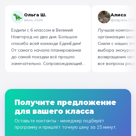
захотелось повторить тот же
муку, как взбивае
маршрут для себя, настолько
гигантский миксер
Ольга Ш.
Алиса
интересно и насыщенно было.
изготовили печень
июнь 2026
февраль 202
Огромная благодарность
слоёного теста, а
Ездили с 6 классом в Великий
Лучшая компания
организатору! Вы лучшие: от
со скоморохом, и
Новгород на два дня. Большое
организации школ
выбора супер-маршрута, питания,
загадками. В кон
спасибо всей команде ЕдемЕдем!
Сняли с наших пле
гостиницы, тайминга, до
горячие печеньки
От самого начала планирования
выбора экскурсии
интересного экскурсовода и
производстве сто
до самой поездки всё прошло
возвращения авт
приятного водителя. Всё на
вкусный и волшеб
замечательно. Сопровождающий
все вопросы реша
высшем уровне 👌
гид Наталья приветливая,
Подберут дату и 
помогала во всех вопросах,
забронируют авт
всегда с улыбкой! Автобусы
все документы в Г
чистые, комфортные, отель и
которая занимала
питание на высоком уровне. А
наконец-то вздох
Получите предложение
необычные театрализованные
облегчением! Езди
для вашего класса
экскурсии и мастер-классы не
музей атмосферны
оставили равнодушными ни детей,
интерактива. Спас
Оставьте контакты - менеджер подберёт
ни взрослых!
прощаемся!
программу и пришлёт точную цену за 15 минут.