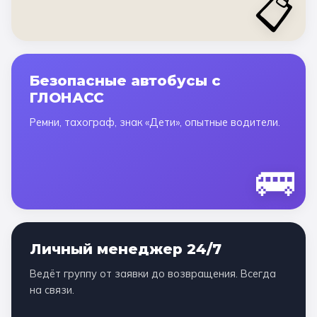
📋
Безопасные автобусы с
ГЛОНАСС
Ремни, тахограф, знак «Дети», опытные водители.
🚌
Личный менеджер 24/7
Ведёт группу от заявки до возвращения. Всегда
на связи.