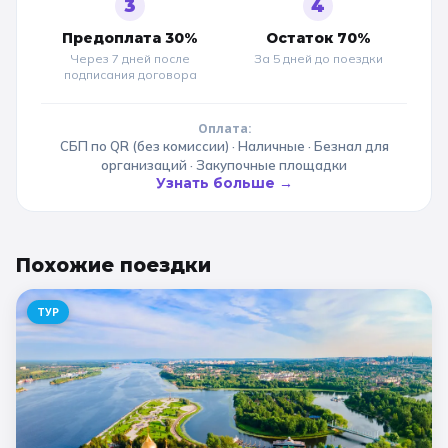
3
4
Предоплата 30%
Остаток 70%
Через 7 дней после
За 5 дней до
поездки
подписания договора
Оплата:
СБП по QR (без комиссии) · Наличные · Безнал для
организаций · Закупочные площадки
Узнать больше →
Похожие
поездки
ТУР