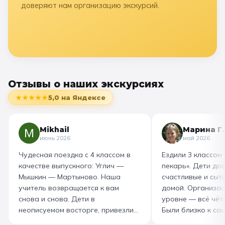
доверяют нам организацию экскурсий.
Отзывы о наших экскурсиях
★★★★★
5,0
на Яндексе
Mikhail
Марина Г.
июнь 2026
май 2026
Чудесная поездка с 4 классом в
Ездили 3 классом
качестве выпускного: Углич —
пекарь». Дети до
Мышкин — Мартыново. Наша
счастливые и сыт
учитель возвращается к вам
домой. Организац
снова и снова. Дети в
уровне — всё чётк
неописуемом восторге, привезли
Были близко к са
море впечатлений! Родителям
как замешивают т