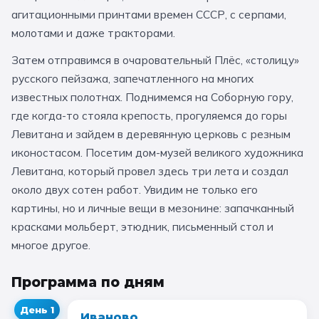
агитационными принтами времен СССР, с серпами,
11 класс
молотами и даже тракторами.
Затем отправимся в очаровательный Плёс, «столицу»
📚 ПО ПРЕДМЕТАМ
русского пейзажа, запечатленного на многих
Все предметы
Литература
История
известных полотнах. Поднимемся на Соборную гору,
где когда-то стояла крепость, прогуляемся до горы
География
Ещё 7
Левитана и зайдем в деревянную церковь с резным
иконостасом. Посетим дом-музей великого художника
🏛️ МУЗЕИ
Левитана, который провел здесь три лета и создал
около двух сотен работ. Увидим не только его
Все музеи
Музей космонавтики
картины, но и личные вещи в мезонине: запачканный
Дарвиновский музей
Ещё 6
красками мольберт, этюдник, письменный стол и
многое другое.
📍 ПО ГОРОДАМ
Программа по дням
Москва
День
1
Иваново
Подмосковье