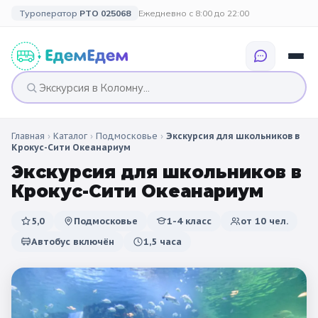
Туроператор
РТО 025068
Ежедневно с 8:00 до 22:00
Главная
›
Каталог
›
Подмосковье
›
Экскурсия для школьников в
🎉 ПО ПРАЗДНИКАМ
🎉 СОБЫТИЙНЫЕ
🗓️ ПО ДЛИТЕЛЬНОСТИ
🗓️ ПО КАНИКУЛАМ
Крокус-Сити Океанариум
ТУРЫ
Экскурсия для школьников в
Все праздники
Однодневные
🍂 Осенние
🍂 Осенние
Крокус-Сити Океанариум
каникулы
🔔 1 сентября
2 дня / 1 ночь
❄️ Зимние
5,0
Подмосковье
1-4 класс
от
10
чел.
🎄 Новогодние
🗳️ 18 сентября
3 дня и больше
туры
🌸 Весенние
Автобус включён
1,5 часа
🎄 Новогодние
🌷 Весенние
☀️ Летние
каникулы
🥞 Масленица
🎓 Выпускные