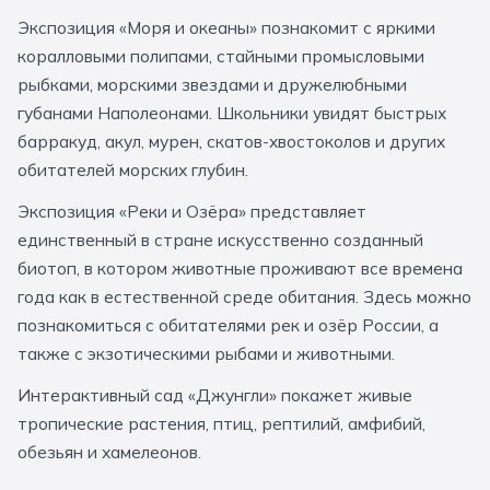
За кулисами театров
Великий Новгород
Алтай
Архангельск
Экспозиция «Моря и океаны» познакомит с яркими
коралловыми полипами, стайными промысловыми
Усадьбы и заповедники
Экологические
Рязань
Мурманск
Волгоград
рыбками, морскими звездами и дружелюбными
Народные промыслы
Интерактивные
губанами Наполеонами. Школьники увидят быстрых
барракуд, акул, мурен, скатов-хвостоколов и других
Квесты
Мастер-классы
обитателей морских глубин.
Экспозиция «Реки и Озёра» представляет
🎓 ПО КЛАССАМ
единственный в стране искусственно созданный
Все классы
биотоп, в котором животные проживают все времена
года как в естественной среде обитания. Здесь можно
Дошкольники
познакомиться с обитателями рек и озёр России, а
Начальные классы
также с экзотическими рыбами и животными.
5 класс
6 класс
Интерактивный сад «Джунгли» покажет живые
тропические растения, птиц, рептилий, амфибий,
7 класс
8 класс
обезьян и хамелеонов.
9 класс
10 класс