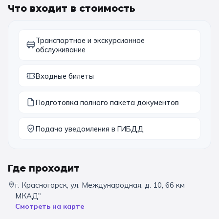
Что входит в стоимость
11 класс
Транспортное и экскурсионное
📚 ПО ПРЕДМЕТАМ
обслуживание
Все предметы
Литература
История
Входные билеты
География
Ещё 7
Подготовка полного пакета документов
🏛️ МУЗЕИ
Подача уведомления в ГИБДД
Все музеи
Музей космонавтики
Дарвиновский музей
Ещё 6
Где проходит
📍 ПО ГОРОДАМ
г. Красногорск, ул. Международная, д. 10, 66 км
МКАД"
Москва
Смотреть на карте
Подмосковье