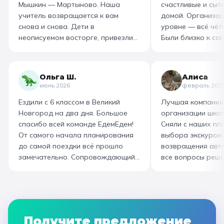
Мышкин — Мартыново. Наша
счастливые и сыт
учитель возвращается к вам
домой. Организац
снова и снова. Дети в
уровне — всё чётк
неописуемом восторге, привезли
Были близко к са
море впечатлений! Родителям
как замешивают т
захотелось повторить тот же
муку, как взбивае
маршрут для себя, настолько
гигантский миксер
Ольга Ш.
Алиса
интересно и насыщенно было.
изготовили печень
июнь 2026
февраль 202
Огромная благодарность
слоёного теста, а
Ездили с 6 классом в Великий
Лучшая компания
организатору! Вы лучшие: от
со скоморохом, и
Новгород на два дня. Большое
организации школ
выбора супер-маршрута, питания,
загадками. В кон
спасибо всей команде ЕдемЕдем!
Сняли с наших пле
гостиницы, тайминга, до
горячие печеньки
От самого начала планирования
выбора экскурсии
интересного экскурсовода и
производстве сто
до самой поездки всё прошло
возвращения авт
приятного водителя. Всё на
вкусный и волшеб
замечательно. Сопровождающий
все вопросы реша
высшем уровне 👌
гид Наталья приветливая,
Подберут дату и 
помогала во всех вопросах,
забронируют авт
всегда с улыбкой! Автобусы
все документы в Г
чистые, комфортные, отель и
которая занимала
питание на высоком уровне. А
наконец-то вздох
Получите предложение
необычные театрализованные
облегчением! Езди