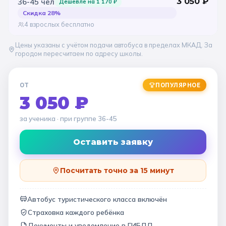
3 050
₽
36-45
чел
Дешевле на
1 170
₽
Скидка
28
%
4 взрослых бесплатно
Цены указаны с учётом подачи автобуса в пределах МКАД. За
городом пересчитаем по адресу школы.
ОТ
ПОПУЛЯРНОЕ
3 050 ₽
за ученика
· при группе
36-45
Оставить заявку
Посчитать точно за 15 минут
Автобус туристического класса включён
Страховка каждого ребёнка
Документы и уведомление в ГИБДД