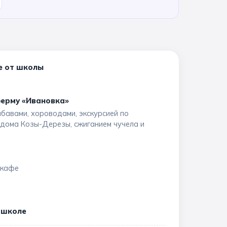
е от школы
ферму «Ивановка»
бавами, хороводами, экскурсией по
 дома Козы-Дерезы, сжиганием чучела и
 кафе
 школе