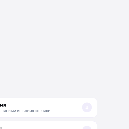
ния
+
олодными во время поездки
ы