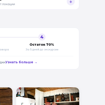
+
от локации
4
Остаток 70%
говора
За 5 дней до
экскурсии
адки
Узнать больше →