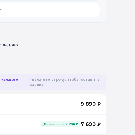
а
Давыдово
а каждого
нажмите строку, чтобы оставить
заявку
9 890
₽
7 690
₽
Дешевле на
2 200
₽