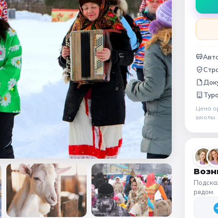
Народные промыслы
Интерактивные
Мастер-классы
🏛️ МУЗЕИ
Авто
Стр
афия
Все музеи
Музей космонавтики
Дар
Док
Тур
Ещё 6
Цена о
школы
Возн
Подска
рядом.