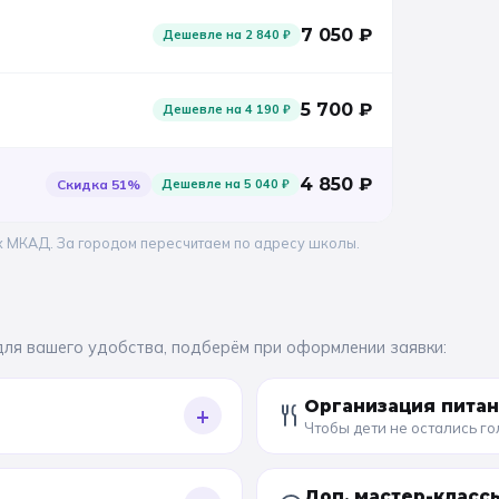
7 050
₽
Дешевле на
2 840
₽
5 700
₽
Дешевле на
4 190
₽
4 850
₽
Скидка
51
%
Дешевле на
5 040
₽
х МКАД. За городом пересчитаем по адресу школы.
для вашего удобства, подберём при оформлении заявки:
Организация пита
+
Чтобы дети не остались г
Доп. мастер-класс