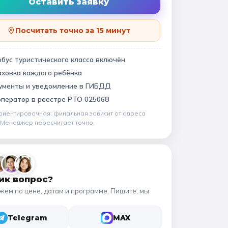
Квесты
Оставить заявку
11 класс
Посчитать точно за 15 минут
📍 ПО ГОРОДАМ
бус туристического класса включён
аховка каждого ребёнка
Москва
Подмосковье
виновский музей
ументы и уведомление в ГИБДД
Санкт-Петербург
оператор в
реестре РТО 025068
риентировочная: финальная зависит от
адреса
Золотое кольцо
. Менеджер пересчитает точно.
ик вопрос?
жем по цене, датам и программе. Пишите, мы
Telegram
MAX