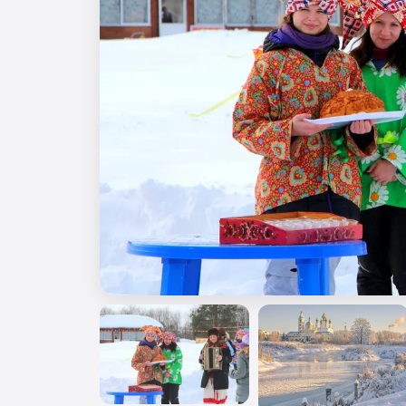
🎖️ 9 мая
🎓 Выпускные 4 класса
📚 ПО ПРЕДМЕТАМ
Все предметы
Литература
История
Геогр
Ещё 7