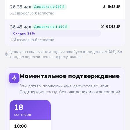
3 150
₽
26-35
чел
Дешевле на
940
₽
3 взрослых бесплатно
2 900
₽
36-45
чел
Дешевле на
1 190
₽
Скидка
29
%
4 взрослых бесплатно
Цены указаны с учётом подачи автобуса в пределах МКАД. За
городом пересчитаем по адресу школы.
Моментальное подтверждение
Эти даты у площадки уже держатся за нами.
Подтвердим сразу, без ожидания и согласований.
18
сентября
10:00