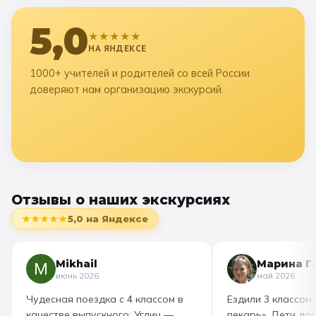
5,0
★★★★★
НА ЯНДЕКСЕ
1000+ учителей и родителей со всей России
доверяют нам организацию экскурсий.
Отзывы о наших экскурсиях
★★★★★
5,0
на Яндексе
Mikhail
Марина Г.
июнь 2026
май 2026
Чудесная поездка с 4 классом в
Ездили 3 классом
качестве выпускного: Углич —
пекарь». Дети до