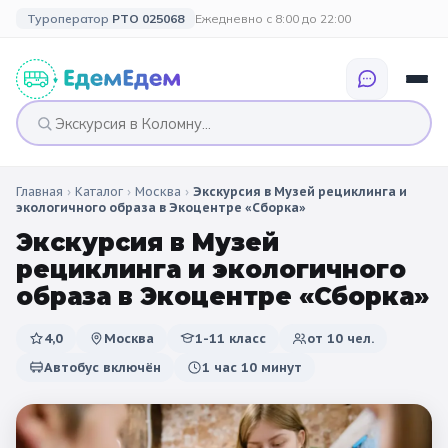
Туроператор
РТО 025068
Ежедневно с 8:00 до 22:00
Главная
›
Каталог
›
Москва
›
Экскурсия в Музей рециклинга и
🎉 ПО ПРАЗДНИКАМ
🎉 СОБЫТИЙНЫЕ
🗓️ ПО ДЛИТЕЛЬНОСТИ
🗓️ ПО КАНИКУЛАМ
экологичного образа в Экоцентре «Сборка»
ТУРЫ
Экскурсия в Музей
Все праздники
Однодневные
🍂 Осенние
🍂 Осенние
рециклинга и экологичного
каникулы
🔔 1 сентября
2 дня / 1 ночь
❄️ Зимние
образа в Экоцентре «Сборка»
🎄 Новогодние
🗳️ 18 сентября
3 дня и больше
туры
🌸 Весенние
4,0
Москва
1-11 класс
от
10
чел.
Автобус включён
1 час 10 минут
🎄 Новогодние
🌷 Весенние
☀️ Летние
каникулы
🥞 Масленица
🎓 Выпускные