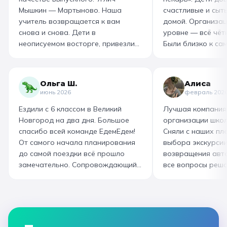
Мышкин — Мартыново. Наша
счастливые и сыт
учитель возвращается к вам
домой. Организац
снова и снова. Дети в
уровне — всё чётк
неописуемом восторге, привезли
Были близко к са
море впечатлений! Родителям
как замешивают т
захотелось повторить тот же
муку, как взбивае
маршрут для себя, настолько
гигантский миксер
Ольга Ш.
Алиса
интересно и насыщенно было.
изготовили печень
июнь 2026
февраль 202
Огромная благодарность
слоёного теста, а
Ездили с 6 классом в Великий
Лучшая компания
организатору! Вы лучшие: от
со скоморохом, и
Новгород на два дня. Большое
организации школ
выбора супер-маршрута, питания,
загадками. В кон
спасибо всей команде ЕдемЕдем!
Сняли с наших пле
гостиницы, тайминга, до
горячие печеньки
От самого начала планирования
выбора экскурсии
интересного экскурсовода и
производстве сто
до самой поездки всё прошло
возвращения авт
приятного водителя. Всё на
вкусный и волшеб
замечательно. Сопровождающий
все вопросы реша
высшем уровне 👌
гид Наталья приветливая,
Подберут дату и 
помогала во всех вопросах,
забронируют авт
всегда с улыбкой! Автобусы
все документы в Г
чистые, комфортные, отель и
которая занимала
питание на высоком уровне. А
наконец-то вздох