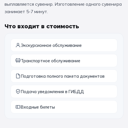
выплавляется сувенир. Изготовление одного сувенира
11 класс
занимает 5-7 минут.
📚 ПО ПРЕДМЕТАМ
Что входит в стоимость
Все предметы
Литература
История
Экскурсионное обслуживание
География
Ещё 7
Транспортное обслуживание
🏛️ МУЗЕИ
Подготовка полного пакета документов
Все музеи
Музей космонавтики
Дарвиновский музей
Ещё 6
Подача уведомления в ГИБДД
📍 ПО ГОРОДАМ
Входные билеты
Москва
Подмосковье