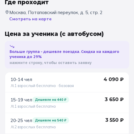
Где проходит
Санкт-Петербург
Москва, Потаповский переулок, д. 5, стр. 2
Смотреть на карте
Золотое кольцо
Цена за ученика
(с автобусом)
Больше группа - дешевле поездка. Скидка на каждого
ученика до 29%
нажмите строку, чтобы оставить заявку
10-14
чел
4 090
₽
1 взрослый бесплатно
· базовая
3 650
₽
15-19
чел
Дешевле на
440
₽
1 взрослый бесплатно
3 550
₽
20-25
чел
Дешевле на
540
₽
2 взрослых бесплатно