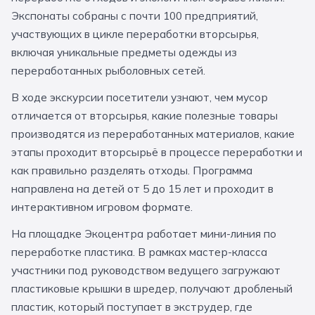
За кулисами театров
Великий Новгород
Алтай
Архангельск
Экспонаты собраны с почти 100 предприятий,
участвующих в цикле переработки вторсырья,
Усадьбы и заповедники
Экологические
Рязань
Мурманск
Волгоград
включая уникальные предметы одежды из
Народные промыслы
Интерактивные
переработанных рыболовных сетей.
В ходе экскурсии посетители узнают, чем мусор
Квесты
Мастер-классы
отличается от вторсырья, какие полезные товары
производятся из переработанных материалов, какие
🎓 ПО КЛАССАМ
этапы проходит вторсырьё в процессе переработки и
Все классы
как правильно разделять отходы. Программа
направлена на детей от 5 до 15 лет и проходит в
Дошкольники
интерактивном игровом формате.
Начальные классы
На площадке Экоцентра работает мини-линия по
переработке пластика. В рамках мастер-класса
5 класс
6 класс
участники под руководством ведущего загружают
7 класс
8 класс
пластиковые крышки в шредер, получают дробленый
пластик, который поступает в экструдер, где
9 класс
10 класс