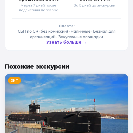
Через 7 дней после
За 5 дней до
экскурсии
подписания договора
Оплата:
СБП по QR (без комиссии) · Наличные · Безнал для
организаций · Закупочные площадки
Узнать больше →
Похожие
экскурсии
ХИТ