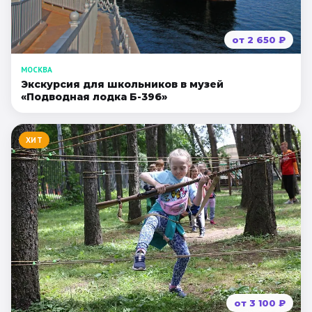
от
2 650
₽
МОСКВА
Экскурсия для школьников в музей
«Подводная лодка Б-396»
ХИТ
от
3 100
₽