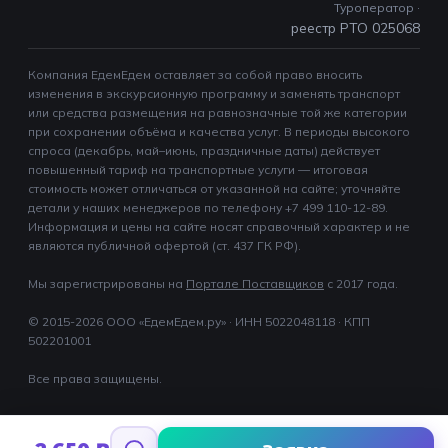
Туроператор ·
реестр РТО 025068
Компания ЕдемЕдем оставляет за собой право вносить
изменения в экскурсионную программу и заменять транспорт
или средства размещения на равнозначные той же категории
при сохранении объёма и качества услуг. В периоды высокого
спроса (декабрь, май–июнь, праздничные даты) действует
повышенный тариф на транспортные услуги — итоговая
стоимость может отличаться от указанной на сайте; уточняйте
детали у наших менеджеров по телефону +7 499 110-12-89.
Информация и цены на сайте носят справочный характер и не
являются публичной офертой (ст. 437 ГК РФ).
Мы зарегистрированы на
Портале Поставщиков
c 2017 года.
© 2015-2026 ООО «ЕдемЕдем.ру» · ИНН 5022048118 · КПП
502201001
Все права защищены.