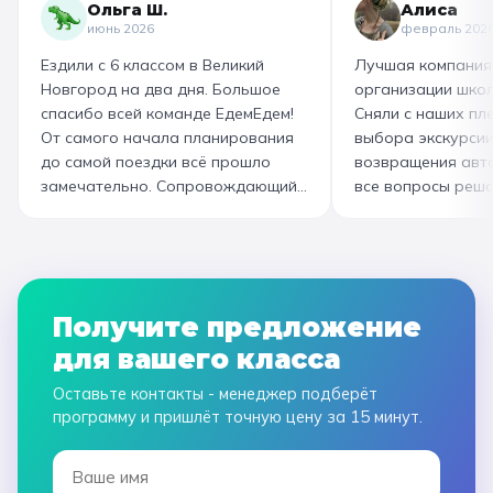
Ольга Ш.
Алиса
интересно и насыщенно было.
изготовили печень
июнь 2026
февраль 202
Огромная благодарность
слоёного теста, а
Ездили с 6 классом в Великий
Лучшая компания
организатору! Вы лучшие: от
со скоморохом, и
Новгород на два дня. Большое
организации школ
выбора супер-маршрута, питания,
загадками. В кон
спасибо всей команде ЕдемЕдем!
Сняли с наших пле
гостиницы, тайминга, до
горячие печеньки
От самого начала планирования
выбора экскурсии
интересного экскурсовода и
производстве сто
до самой поездки всё прошло
возвращения авт
приятного водителя. Всё на
вкусный и волшеб
замечательно. Сопровождающий
все вопросы реша
высшем уровне 👌
гид Наталья приветливая,
Подберут дату и 
помогала во всех вопросах,
забронируют авт
всегда с улыбкой! Автобусы
все документы в Г
чистые, комфортные, отель и
которая занимала
питание на высоком уровне. А
наконец-то вздох
Получите предложение
необычные театрализованные
облегчением! Езди
для вашего класса
экскурсии и мастер-классы не
музей атмосферны
оставили равнодушными ни детей,
интерактива. Спас
Оставьте контакты - менеджер подберёт
ни взрослых!
прощаемся!
программу и пришлёт точную цену за 15 минут.