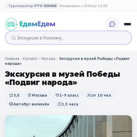
Туроператор
РТО 025068
Ежедневно с 8:00 до 22:00
Главная
›
Каталог
›
Москва
›
Экскурсия в музей Победы «Подвиг
🎉 ПО ПРАЗДНИКАМ
🎉 СОБЫТИЙНЫЕ
🗓️ ПО ДЛИТЕЛЬНОСТИ
🗓️ ПО КАНИКУЛАМ
народа»
ТУРЫ
Экскурсия в музей Победы
Все праздники
Однодневные
🍂 Осенние
🍂 Осенние
«Подвиг народа»
каникулы
🔔 1 сентября
2 дня / 1 ночь
❄️ Зимние
5,0
Москва
1-9 класс
от
10
чел.
🎄 Новогодние
🗳️ 18 сентября
3 дня и больше
туры
🌸 Весенние
Автобус включён
1,5 часа
🎄 Новогодние
🌷 Весенние
☀️ Летние
каникулы
🥞 Масленица
🎓 Выпускные