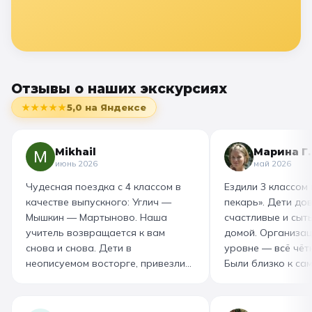
Отзывы о наших экскурсиях
★★★★★
5,0
на Яндексе
Mikhail
Марина Г.
июнь 2026
май 2026
Чудесная поездка с 4 классом в
Ездили 3 классом
качестве выпускного: Углич —
пекарь». Дети до
Мышкин — Мартыново. Наша
счастливые и сыт
учитель возвращается к вам
домой. Организац
снова и снова. Дети в
уровне — всё чётк
неописуемом восторге, привезли
Были близко к са
море впечатлений! Родителям
как замешивают т
захотелось повторить тот же
муку, как взбивае
маршрут для себя, настолько
гигантский миксер