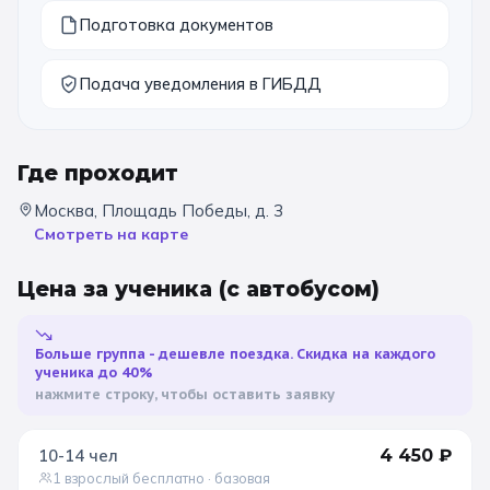
Подготовка документов
11 класс
Подача уведомления в ГИБДД
📚 ПО ПРЕДМЕТАМ
Все предметы
Литература
История
Где проходит
География
Ещё 7
Москва, Площадь Победы, д. 3
Смотреть на карте
🏛️ МУЗЕИ
Цена за ученика
(с автобусом)
Все музеи
Музей космонавтики
Дарвиновский музей
Ещё 6
Больше группа - дешевле поездка. Скидка на каждого
ученика до 40%
нажмите строку, чтобы оставить заявку
📍 ПО ГОРОДАМ
Москва
10-14
чел
4 450
₽
1 взрослый бесплатно
· базовая
Подмосковье