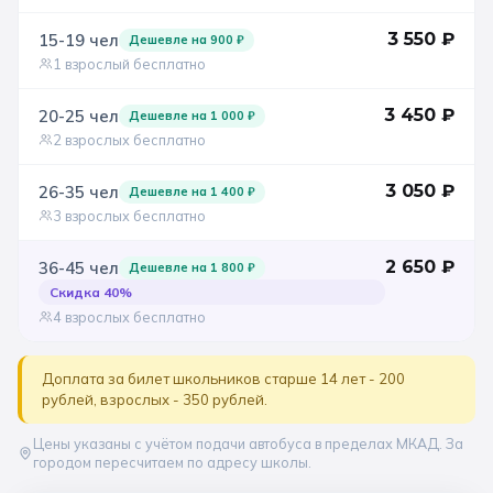
3 550
₽
15-19
чел
Санкт-Петербург
Дешевле на
900
₽
1 взрослый бесплатно
Золотое кольцо
3 450
₽
20-25
чел
Дешевле на
1 000
₽
2 взрослых бесплатно
3 050
₽
26-35
чел
Дешевле на
1 400
₽
3 взрослых бесплатно
2 650
₽
36-45
чел
Дешевле на
1 800
₽
Скидка
40
%
4 взрослых бесплатно
Доплата за билет школьников старше 14 лет - 200
рублей, взрослых - 350 рублей.
Цены указаны с учётом подачи автобуса в пределах МКАД. За
городом пересчитаем по адресу школы.