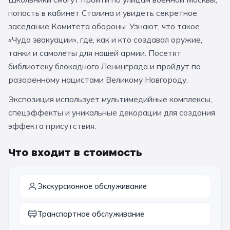
За кулисами театров
Великий Новгород
Алтай
Архангельск
попасть в кабинет Сталина и увидеть секретное
заседание Комитета обороны. Узнают, что такое
Усадьбы и заповедники
Экологические
Рязань
Мурманск
Волгоград
«Чудо эвакуации», где, как и кто создавал оружие,
Народные промыслы
Интерактивные
танки и самолеты для нашей армии. Посетят
библиотеку блокадного Ленинграда и пройдут по
Квесты
Мастер-классы
разоренному нацистами Великому Новгороду.
Экспозиция использует мультимедийные комплексы,
🎓 ПО КЛАССАМ
спецэффекты и уникальные декорации для создания
Все классы
эффекта присутствия.
Дошкольники
Что входит в стоимость
Начальные классы
5 класс
6 класс
Экскурсионное обслуживание
7 класс
8 класс
Транспортное обслуживание
9 класс
10 класс