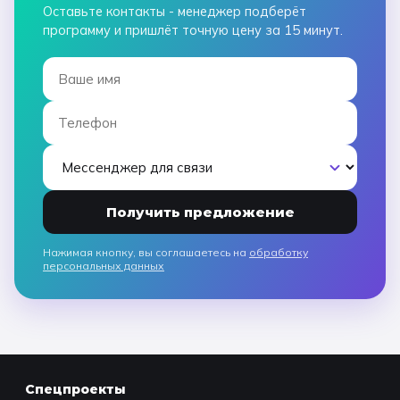
оставили равнодушными ни детей,
интерактива. Спас
Оставьте контакты - менеджер подберёт
ни взрослых!
прощаемся!
программу и пришлёт точную цену за 15 минут.
Получить предложение
Нажимая кнопку, вы соглашаетесь на
обработку
персональных данных
Спецпроекты