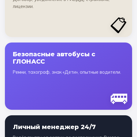
лицензии.
📋
Безопасные автобусы с
ГЛОНАСС
Ремни, тахограф, знак «Дети», опытные водители.
🚌
Личный менеджер 24/7