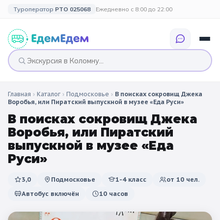
Туроператор
РТО 025068
Ежедневно с 8:00 до 22:00
Главная
›
Каталог
›
Подмосковье
›
В поисках сокровищ Джека
🎉 ПО ПРАЗДНИКАМ
🎉 СОБЫТИЙНЫЕ
🗓️ ПО ДЛИТЕЛЬНОСТИ
🗓️ ПО КАНИКУЛАМ
Воробья, или Пиратский выпускной в музее «Еда Руси»
ТУРЫ
В поисках сокровищ Джека
Все праздники
Однодневные
🍂 Осенние
🍂 Осенние
Воробья, или Пиратский
каникулы
🔔 1 сентября
2 дня / 1 ночь
❄️ Зимние
выпускной в музее «Еда
🎄 Новогодние
Руси»
🗳️ 18 сентября
3 дня и больше
туры
🌸 Весенние
3,0
Подмосковье
1-4 класс
от
10
чел.
🎄 Новогодние
🌷 Весенние
☀️ Летние
каникулы
Автобус включён
10 часов
🥞 Масленица
🎓 Выпускные