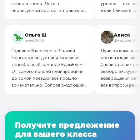
снова и снова. Дети в
уровне — всё чётк
неописуемом восторге, привезли
Были близко к са
море впечатлений! Родителям
как замешивают т
захотелось повторить тот же
муку, как взбивае
маршрут для себя, настолько
гигантский миксер
Ольга Ш.
Алиса
интересно и насыщенно было.
изготовили печень
июнь 2026
февраль 202
Огромная благодарность
слоёного теста, а
Ездили с 6 классом в Великий
Лучшая компания
организатору! Вы лучшие: от
со скоморохом, и
Новгород на два дня. Большое
организации школ
выбора супер-маршрута, питания,
загадками. В кон
спасибо всей команде ЕдемЕдем!
Сняли с наших пле
гостиницы, тайминга, до
горячие печеньки
От самого начала планирования
выбора экскурсии
интересного экскурсовода и
производстве сто
до самой поездки всё прошло
возвращения авт
приятного водителя. Всё на
вкусный и волшеб
замечательно. Сопровождающий
все вопросы реша
высшем уровне 👌
гид Наталья приветливая,
Подберут дату и 
помогала во всех вопросах,
забронируют авт
всегда с улыбкой! Автобусы
все документы в Г
чистые, комфортные, отель и
которая занимала
питание на высоком уровне. А
наконец-то вздох
Получите предложение
необычные театрализованные
облегчением! Езди
для вашего класса
экскурсии и мастер-классы не
музей атмосферны