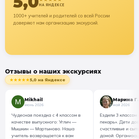
5,0
НА ЯНДЕКСЕ
1000+ учителей и родителей со всей России
доверяют нам организацию экскурсий.
Отзывы о наших экскурсиях
★★★★★
5,0
на Яндексе
Mikhail
Марина Г.
июнь 2026
май 2026
Чудесная поездка с 4 классом в
Ездили 3 классом
качестве выпускного: Углич —
пекарь». Дети до
Мышкин — Мартыново. Наша
счастливые и сыт
учитель возвращается к вам
домой. Организац