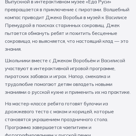
Выпускной в интерактивном музее «Еда Руси»
За кулисами театров
Великий Новгород
Алтай
Архангельск
превращается в приключение с пиратами. Волшебный
компас приводит Джека Воробья в музей к Василисе
Усадьбы и заповедники
Экологические
Рязань
Мурманск
Волгоград
Премудрой в поисках старинных сокровищ. Джек
Народные промыслы
Интерактивные
пытается обмануть ребят и похитить бесценные
сокровища, но выясняется, что настоящий клад — это
Квесты
Мастер-классы
знания.
🎓 ПО КЛАССАМ
Школьники вместе с Джеком Воробьём и Василисой
участвуют в интерактивной игровой программе,
Все классы
пиратских забавах и играх. Напор, смекалка и
трудолюбие помогают детям овладеть новыми
Дошкольники
знаниями о русской кухне и применить их на практике.
Начальные классы
На мастер-классе ребята готовят булочки из
5 класс
6 класс
дрожжевого теста с маком и корицей, которые
становятся украшением праздничного стола.
7 класс
8 класс
Программа завершается чаепитием и
9 класс
10 класс
фотографированием у русской печки.