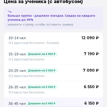
Цена за ученика
(с автобусом)
Больше группа - дешевле поездка. Скидка на каждого
ученика до 49%
нажмите строку, чтобы оставить заявку
10-14
чел
12 090
₽
1 взрослый бесплатно
· базовая
7 190
₽
15-19
чел
Дешевле на
4 900
₽
1 взрослый бесплатно
7 090
₽
20-25
чел
Дешевле на
5 000
₽
2 взрослых бесплатно
6 550
₽
26-35
чел
Дешевле на
5 540
₽
3 взрослых бесплатно
6 150
₽
36-45
чел
Дешевле на
5 940
₽