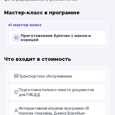
11 класс
Мастер-класс в программе
📚 ПО ПРЕДМЕТАМ
1 мастер-класс
Все предметы
Литература
История
Приготовление булочек с маком и
корицей
География
Ещё 7
🏛️ МУЗЕИ
Что входит в стоимость
Все музеи
Музей космонавтики
Транспортное обслуживание
Дарвиновский музей
Ещё 6
Подготовка полного пакета документов
📍 ПО ГОРОДАМ
для ГИБДД
Москва
Интерактивная игровая программа «В
поисках сокровищ Джека Воробья»
Подмосковье