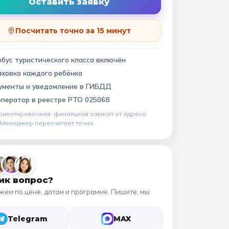
Квесты
Оставить заявку
11 класс
Посчитать точно за 15 минут
📍 ПО ГОРОДАМ
бус туристического класса включён
аховка каждого ребёнка
Москва
Подмосковье
виновский музей
ументы и уведомление в ГИБДД
Санкт-Петербург
оператор в
реестре РТО 025068
риентировочная: финальная зависит от
адреса
Золотое кольцо
. Менеджер пересчитает точно.
ик вопрос?
жем по цене, датам и программе. Пишите, мы
Telegram
MAX