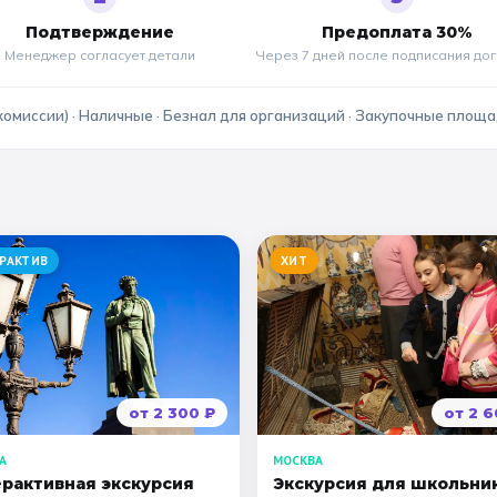
Подтверждение
Предоплата 30%
Менеджер согласует детали
Через 7 дней после подписания до
комиссии) · Наличные · Безнал для организаций · Закупочные площ
РАКТИВ
ХИТ
от
2 300
₽
от
2 6
А
МОСКВА
рактивная экскурсия
Экскурсия для школьни