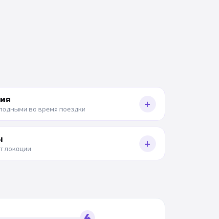
ния
+
олодными во время поездки
ы
+
от локации
4