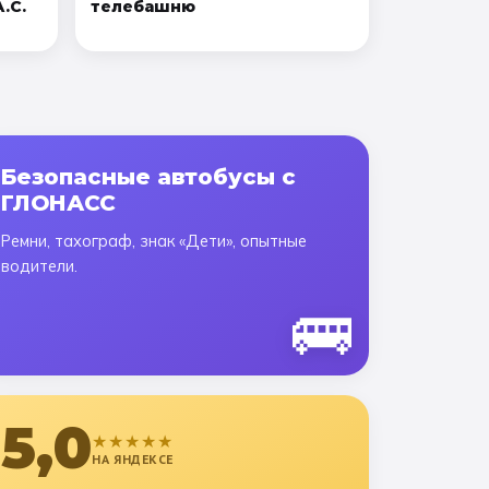
.С.
телебашню
Безопасные автобусы с
ГЛОНАСС
Ремни, тахограф, знак «Дети», опытные
водители.
🚌
5,0
★★★★★
НА ЯНДЕКСЕ