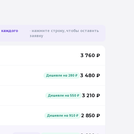
а каждого
нажмите строку, чтобы оставить
заявку
3 760
₽
3 480
₽
Дешевле на
280
₽
3 210
₽
Дешевле на
550
₽
2 850
₽
Дешевле на
910
₽