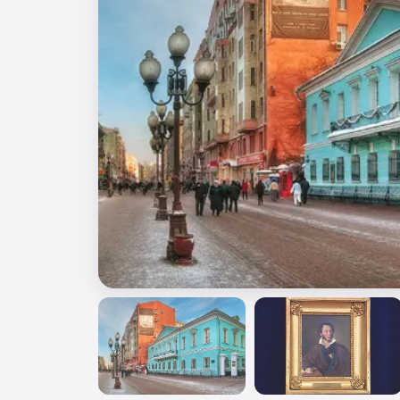
🎖️ 9 мая
🎓 Выпускные 4 класса
📚 ПО ПРЕДМЕТАМ
Все предметы
Литература
История
Геогр
Ещё 7