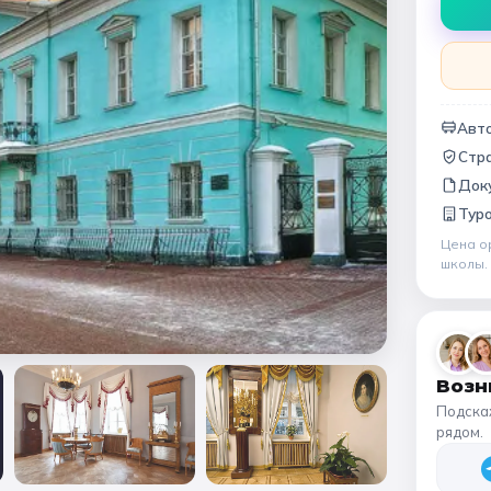
Народные промыслы
Интерактивные
Мастер-классы
🏛️ МУЗЕИ
Авто
Стр
афия
Все музеи
Музей космонавтики
Дар
Док
Тур
Ещё 6
Цена о
школы
Возн
Подска
рядом.