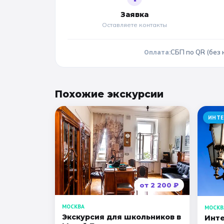
Заявка
Оставляете контакты
Оплата:
СБП по QR (без 
Похожие
экскурсии
ИНТЕ
от
2 200
₽
МОСКВА
МОСКВ
Экскурсия для школьников в
Инте