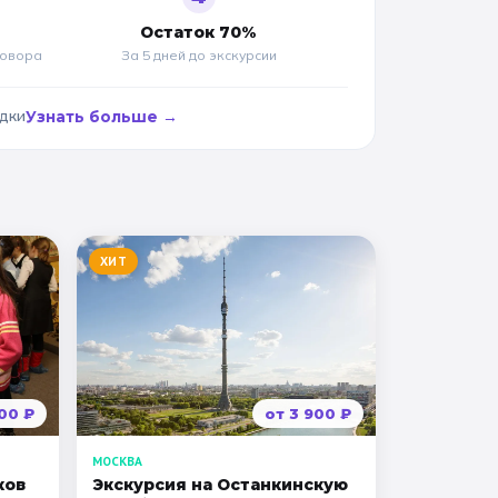
Остаток 70%
говора
За 5 дней до
экскурсии
адки
Узнать больше →
ХИТ
00
₽
от
3 900
₽
МОСКВА
ков
Экскурсия на Останкинскую