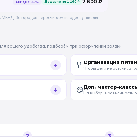
2 600
₽
Скидка
31
%
Дешевле на
1 160
₽
х МКАД. За городом пересчитаем по адресу школы.
для вашего удобства, подберём при оформлении заявки:
Организация пита
+
Чтобы дети не остались г
Доп. мастер-класс
+
На выбор, в зависимости 
2
3