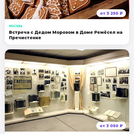
от
3 250
₽
МОСКВА
Встреча с Дедом Морозом в Доме Ремёсел на
Пречистенке
от
3 050
₽