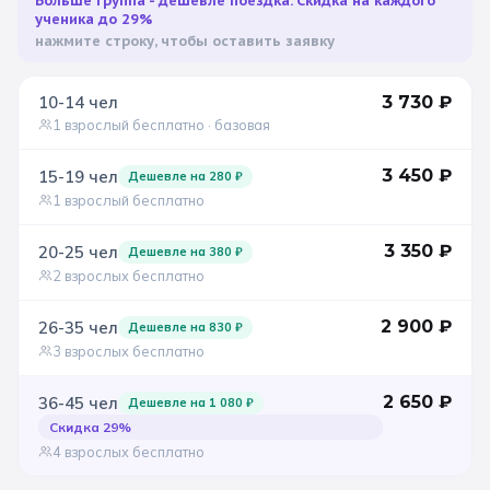
Больше группа - дешевле поездка. Скидка на каждого
ученика до 29%
Санкт-Петербург
нажмите строку, чтобы оставить заявку
Золотое кольцо
10-14
чел
3 730
₽
1 взрослый бесплатно
· базовая
3 450
₽
15-19
чел
Дешевле на
280
₽
1 взрослый бесплатно
3 350
₽
20-25
чел
Дешевле на
380
₽
2 взрослых бесплатно
2 900
₽
26-35
чел
Дешевле на
830
₽
3 взрослых бесплатно
2 650
₽
36-45
чел
Дешевле на
1 080
₽
Скидка
29
%
4 взрослых бесплатно