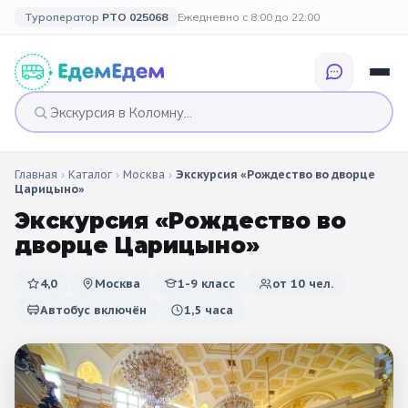
Туроператор
РТО 025068
Ежедневно с 8:00 до 22:00
Главная
›
Каталог
›
Москва
›
Экскурсия «Рождество во дворце
🎉 ПО ПРАЗДНИКАМ
🎉 СОБЫТИЙНЫЕ
🗓️ ПО ДЛИТЕЛЬНОСТИ
🗓️ ПО КАНИКУЛАМ
Царицыно»
ТУРЫ
Экскурсия «Рождество во
Все праздники
Однодневные
🍂 Осенние
🍂 Осенние
дворце Царицыно»
каникулы
🔔 1 сентября
2 дня / 1 ночь
❄️ Зимние
4,0
Москва
1-9 класс
от
10
чел.
🎄 Новогодние
🗳️ 18 сентября
3 дня и больше
туры
🌸 Весенние
Автобус включён
1,5 часа
🎄 Новогодние
🌷 Весенние
☀️ Летние
каникулы
🥞 Масленица
🎓 Выпускные