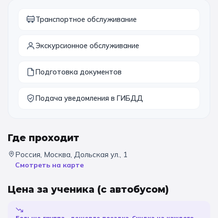
11 класс
Транспортное обслуживание
📚 ПО ПРЕДМЕТАМ
Экскурсионное обслуживание
Все предметы
Литература
История
Подготовка документов
География
Ещё 7
Подача уведомления в ГИБДД
🏛️ МУЗЕИ
Все музеи
Музей космонавтики
Где проходит
Дарвиновский музей
Ещё 6
Россия, Москва, Дольская ул., 1
Смотреть на карте
📍 ПО ГОРОДАМ
Цена за ученика
(с автобусом)
Москва
Подмосковье