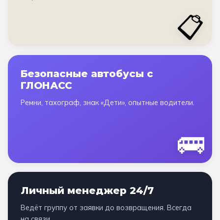
📋
Безопасные автобусы с
ГЛОНАСС
Ремни, тахограф, знак «Дети», опытные водители.
🚌
Личный менеджер 24/7
Ведёт группу от заявки до возвращения. Всегда
на связи.