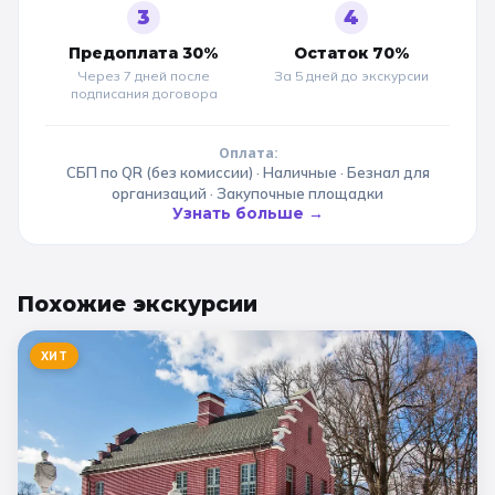
3
4
Предоплата 30%
Остаток 70%
Через 7 дней после
За 5 дней до
экскурсии
подписания договора
Оплата:
СБП по QR (без комиссии) · Наличные · Безнал для
организаций · Закупочные площадки
Узнать больше →
Похожие
экскурсии
ХИТ