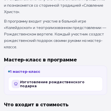
За кулисами театров
и познакомятся со старинной традицией «Славление
Великий Новгород
Алтай
Архангельск
Христа».
Усадьбы и заповедники
Экологические
Рязань
Мурманск
Волгоград
В программу входит участие в бальной игре
Народные промыслы
Интерактивные
«Калейдоскоп» и театрализованном представлении —
Рождественском вертепе. Каждый участник создаст
Квесты
Мастер-классы
рождественский подарок своими руками на мастер-
классе.
🎓 ПО КЛАССАМ
Мастер-класс в программе
Все классы
Дошкольники
1 мастер-класс
Начальные классы
Изготовление рождественского
подарка
5 класс
6 класс
7 класс
8 класс
Что входит в стоимость
9 класс
10 класс