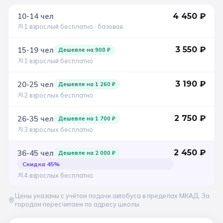
10-14
чел
4 450
₽
Санкт-Петербург
1 взрослый бесплатно
· базовая
Золотое кольцо
3 550
₽
15-19
чел
Дешевле на
900
₽
1 взрослый бесплатно
3 190
₽
20-25
чел
Дешевле на
1 260
₽
2 взрослых бесплатно
2 750
₽
26-35
чел
Дешевле на
1 700
₽
3 взрослых бесплатно
2 450
₽
36-45
чел
Дешевле на
2 000
₽
Скидка
45
%
4 взрослых бесплатно
Цены указаны с учётом подачи автобуса в пределах МКАД. За
городом пересчитаем по адресу школы.