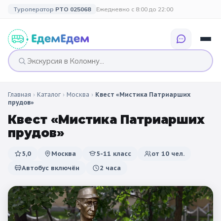
Туроператор
РТО 025068
Ежедневно с 8:00 до 22:00
Главная
›
Каталог
›
Москва
›
Квест «Мистика Патриарших
🎉 ПО ПРАЗДНИКАМ
🎉 СОБЫТИЙНЫЕ
🗓️ ПО ДЛИТЕЛЬНОСТИ
🗓️ ПО КАНИКУЛАМ
прудов»
ТУРЫ
Квест «Мистика Патриарших
Все праздники
Однодневные
🍂 Осенние
🍂 Осенние
прудов»
каникулы
🔔 1 сентября
2 дня / 1 ночь
❄️ Зимние
5,0
Москва
5-11 класс
от
10
чел.
🎄 Новогодние
🗳️ 18 сентября
3 дня и больше
туры
🌸 Весенние
Автобус включён
2 часа
🎄 Новогодние
🌷 Весенние
☀️ Летние
каникулы
🥞 Масленица
🎓 Выпускные