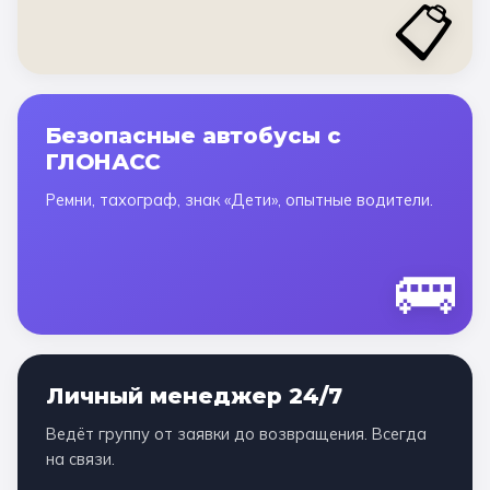
📋
Безопасные автобусы с
ГЛОНАСС
Ремни, тахограф, знак «Дети», опытные водители.
🚌
Личный менеджер 24/7
Ведёт группу от заявки до возвращения. Всегда
на связи.