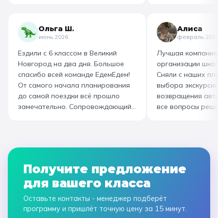
море впечатлений! Родителям
как замешивают т
захотелось повторить тот же
муку, как взбивае
маршрут для себя, настолько
гигантский миксер
Ольга Ш.
Алиса
интересно и насыщенно было.
изготовили печень
июнь 2026
февраль 202
Огромная благодарность
слоёного теста, а
Ездили с 6 классом в Великий
Лучшая компания
организатору! Вы лучшие: от
со скоморохом, и
Новгород на два дня. Большое
организации школ
выбора супер-маршрута, питания,
загадками. В кон
спасибо всей команде ЕдемЕдем!
Сняли с наших пле
гостиницы, тайминга, до
горячие печеньки
От самого начала планирования
выбора экскурсии
интересного экскурсовода и
производстве сто
до самой поездки всё прошло
возвращения авт
приятного водителя. Всё на
вкусный и волшеб
замечательно. Сопровождающий
все вопросы реша
высшем уровне 👌
гид Наталья приветливая,
Подберут дату и 
помогала во всех вопросах,
забронируют авт
всегда с улыбкой! Автобусы
все документы в Г
чистые, комфортные, отель и
которая занимала
питание на высоком уровне. А
наконец-то вздох
Получите предложение
необычные театрализованные
облегчением! Езди
для вашего класса
экскурсии и мастер-классы не
музей атмосферны
оставили равнодушными ни детей,
интерактива. Спас
Оставьте контакты - менеджер подберёт
ни взрослых!
прощаемся!
программу и пришлёт точную цену за 15 минут.