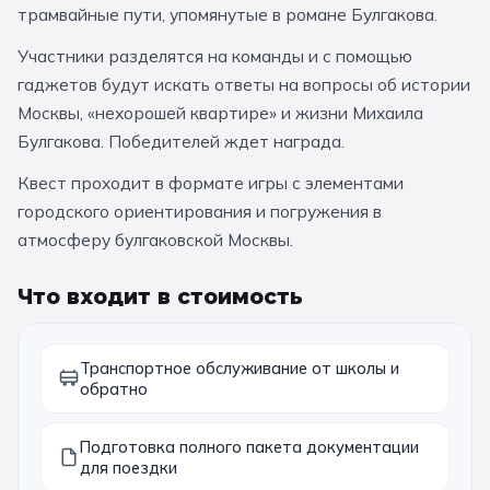
трамвайные пути, упомянутые в романе Булгакова.
За кулисами театров
Великий Новгород
Алтай
Архангельск
Участники разделятся на команды и с помощью
Усадьбы и заповедники
Экологические
Рязань
Мурманск
Волгоград
гаджетов будут искать ответы на вопросы об истории
Народные промыслы
Интерактивные
Москвы, «нехорошей квартире» и жизни Михаила
Булгакова. Победителей ждет награда.
Квесты
Мастер-классы
Квест проходит в формате игры с элементами
городского ориентирования и погружения в
🎓 ПО КЛАССАМ
атмосферу булгаковской Москвы.
Все классы
Что входит в стоимость
Дошкольники
Начальные классы
Транспортное обслуживание от школы и
обратно
5 класс
6 класс
7 класс
8 класс
Подготовка полного пакета документации
для поездки
9 класс
10 класс