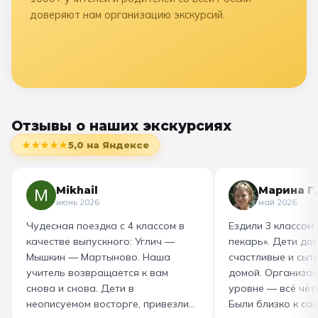
доверяют нам организацию экскурсий.
Отзывы о наших экскурсиях
★★★★★
5,0
на Яндексе
Mikhail
Марина Г.
июнь 2026
май 2026
Чудесная поездка с 4 классом в
Ездили 3 классом
качестве выпускного: Углич —
пекарь». Дети до
Мышкин — Мартыново. Наша
счастливые и сыт
учитель возвращается к вам
домой. Организац
снова и снова. Дети в
уровне — всё чётк
неописуемом восторге, привезли
Были близко к са