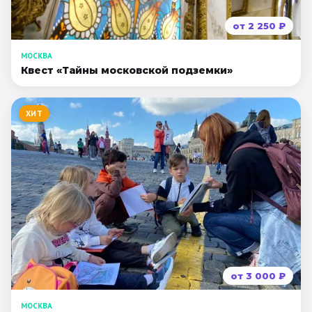
от
2 250
₽
МОСКВА
Квест «Тайны московской подземки»
ХИТ
от
3 000
₽
МОСКВА