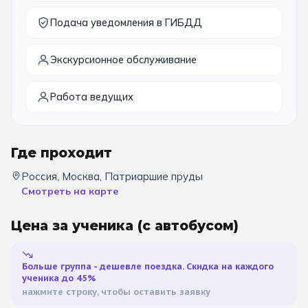
11 класс
Подача уведомления в ГИБДД
Экскурсионное обслуживание
📚 ПО ПРЕДМЕТАМ
Все предметы
Литература
История
Работа ведущих
География
Ещё 7
Где проходит
🏛️ МУЗЕИ
Россия, Москва, Патриаршие пруды
Все музеи
Музей космонавтики
Смотреть на карте
Дарвиновский музей
Ещё 6
Цена за ученика
(с автобусом)
📍 ПО ГОРОДАМ
Больше группа - дешевле поездка. Скидка на каждого
ученика до 45%
Москва
нажмите строку, чтобы оставить заявку
Подмосковье