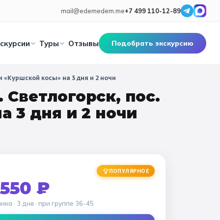
mail@edemedem.me
+7 499 110-12-89
скурсии
Туры
Отзывы
Подобрать экскурсию
 «Куршской косы» на 3 дня и 2 ночи
🎓 ПО КЛАССАМ
 Светлогорск, пос.
 площадь
Золотое кольцо
Санкт-Петербург
Карелия
Все классы
 3 дня и 2 ночи
ературные
Калининград
Сочи
Псков
Смоленск
Дошкольники
е
адимир
Космические
Суздаль
Ярославль
Кострома
Начальные классы
лавль-Залесский
оладные фабрики
Сергиев-Посад
Тула
5 класс
6 класс
ПОПУЛЯРНОЕ
ров
ерь
Самара
Коломна
Великий Новгород
 550 ₽
7 класс
8 класс
Рязань
Мурманск
Волгоград
9 класс
10 класс
ника
· 3 дня
· при группе
36-45