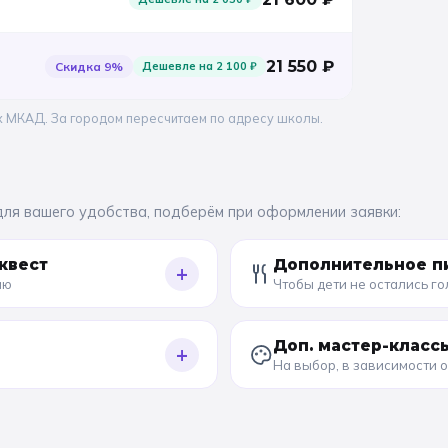
21 550
₽
Скидка
9
%
Дешевле на
2 100
₽
х МКАД. За городом пересчитаем по адресу школы.
для вашего удобства, подберём при оформлении заявки:
квест
Дополнительное п
+
ию
Чтобы дети не остались г
Доп. мастер-класс
+
На выбор, в зависимости 