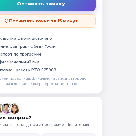
Квесты
11 класс
Оставить заявку
Посчитать точно за 15 минут
📍 ПО ГОРОДАМ
живание
2
ночи
включено
ание:
Завтрак · Обед · Ужин
Москва
Подмосковье
виновский музей
спорт по программе
Санкт-Петербург
фессиональный гид
ховка ·
реестр РТО 025068
Золотое кольцо
риентировочная: финальная зависит от
города
ления и дат
. Менеджер пересчитает точно.
ик вопрос?
жем по цене, датам и программе. Пишите, мы