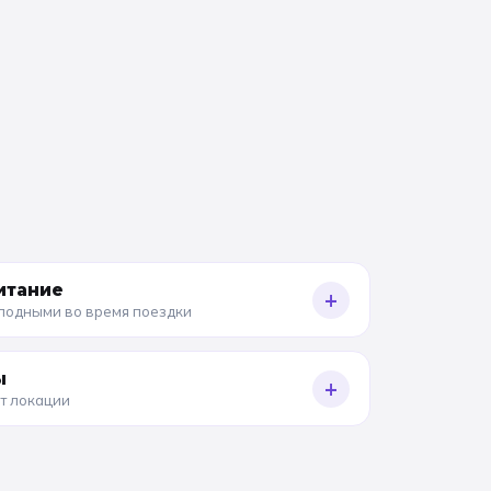
итание
+
олодными во время поездки
ы
+
от локации