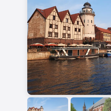
🎖️ 9 мая
🎓 Выпускные 4 класса
📚 ПО ПРЕДМЕТАМ
Все предметы
Литература
История
Геогр
Ещё 7