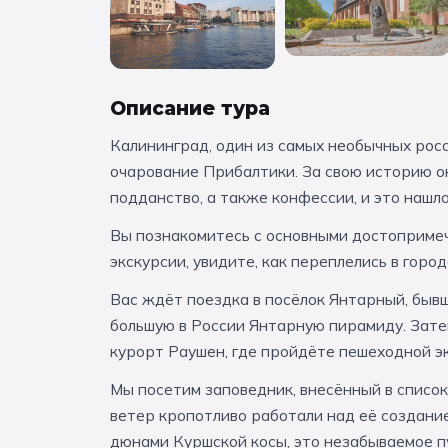
Описание тура
Калининград, один из самых необычных росс
очарование Прибалтики. За свою историю он
подданство, а также конфессии, и это нашло
Вы познакомитесь с основными достоприме
экскурсии, увидите, как переплелись в горо
Вас ждёт поездка в посёлок Янтарный, бывш
большую в России Янтарную пирамиду. Зате
курорт Раушен, где пройдёте пешеходной эк
Мы посетим заповедник, внесённый в список
ветер кропотливо работали над её создани
дюнами Куршской косы, это незабываемое п