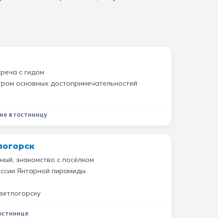
треча с гидом
тром основных достопримечательностей
ие в гостиницу
тлогорск
ный, знакомство с посёлком
оссии Янтарной пирамиды
ветлогорску
гостинице