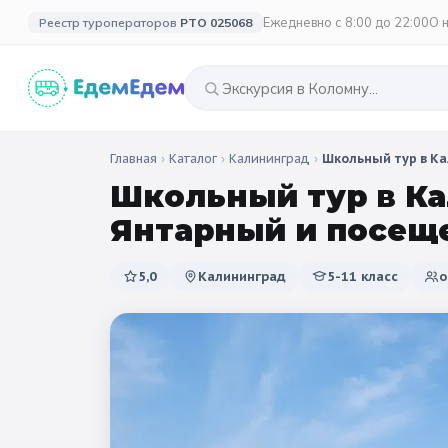
Ежедневно с 8:00 до 22:00
О 
Реестр туроператоров
РТО 025068
Главная
›
Каталог
›
Калининград
›
Школьный тур в Кал
🎉 ПО ПРАЗДНИКАМ
🗓️ ПО ДЛИТЕЛЬНОСТИ
🗓️ ПО КАНИКУЛАМ
🎉 СОБЫТИЙ
Школьный тур в Кал
Все праздники
🍂 Осенни
Однодневные
2 дня / 1 ночь
❄️ 
🍂 Осенние
Янтарный и посеще
🔔 1 сентября
🎄 Нового
3 дня и больше
☀️
🌸 Весенние
5,0
Калининград
5-11 класс
🌷 Весенн
🗳️ 18 сентября
🎓 Выпус
🎄 Новогодние
🥞 Масленица
☀️ Летние
🚀 День космонавтики