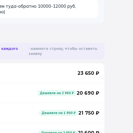
ем туда-обратно 10000-12000 руб,
но)
а каждого
нажмите строку, чтобы оставить
заявку
23 650
₽
20 690
₽
Дешевле на
2 960
₽
21 750
₽
Дешевле на
1 900
₽
21 600
₽
Дешевле на
2 050
₽