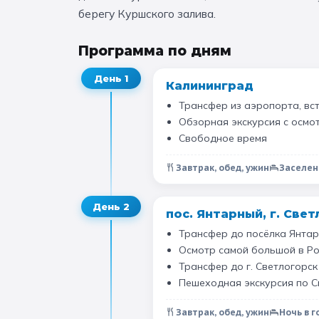
берегу Куршского залива.
Программа по дням
День
1
Калининград
Трансфер из аэропорта, вс
Обзорная экскурсия с осмо
Свободное время
Завтрак, обед, ужин
Заселен
День
2
пос. Янтарный, г. Све
Трансфер до посёлка Янтар
Осмотр самой большой в Р
Трансфер до г. Светлогорск
Пешеходная экскурсия по С
Завтрак, обед, ужин
Ночь в 