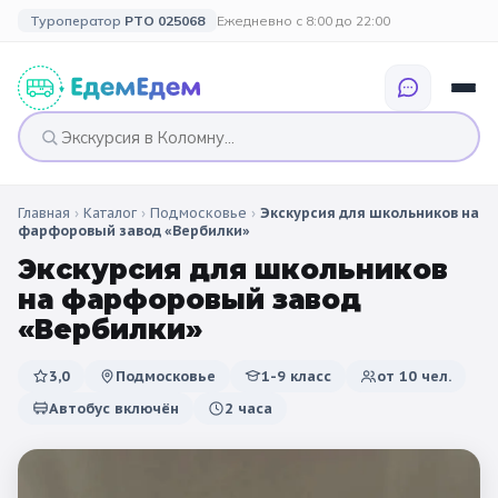
Туроператор
РТО 025068
Ежедневно с 8:00 до 22:00
Главная
›
Каталог
›
Подмосковье
›
Экскурсия для школьников на
🎉 ПО ПРАЗДНИКАМ
🎉 СОБЫТИЙНЫЕ
🗓️ ПО ДЛИТЕЛЬНОСТИ
🗓️ ПО КАНИКУЛАМ
фарфоровый завод «Вербилки»
ТУРЫ
Экскурсия для школьников
Все праздники
Однодневные
🍂 Осенние
🍂 Осенние
на фарфоровый завод
каникулы
🔔 1 сентября
2 дня / 1 ночь
❄️ Зимние
«Вербилки»
🎄 Новогодние
🗳️ 18 сентября
3 дня и больше
туры
🌸 Весенние
3,0
Подмосковье
1-9 класс
от
10
чел.
Автобус включён
2 часа
🎄 Новогодние
🌷 Весенние
☀️ Летние
каникулы
🥞 Масленица
🎓 Выпускные