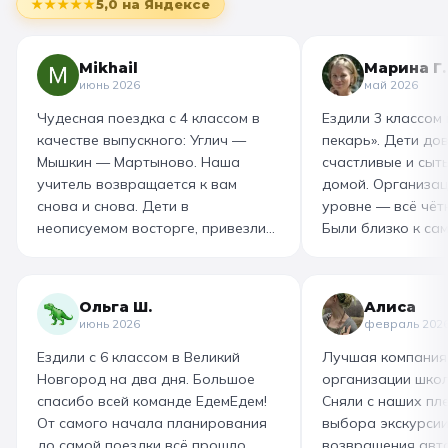
★★★★★
5,0
на Яндексе
Mikhail
Марина Г.
июнь 2026
май 2026
Чудесная поездка с 4 классом в
Ездили 3 классом
качестве выпускного: Углич —
пекарь». Дети до
Мышкин — Мартыново. Наша
счастливые и сыт
учитель возвращается к вам
домой. Организац
снова и снова. Дети в
уровне — всё чётк
неописуемом восторге, привезли
Были близко к са
море впечатлений! Родителям
как замешивают т
захотелось повторить тот же
муку, как взбивае
маршрут для себя, настолько
гигантский миксер
Ольга Ш.
Алиса
интересно и насыщенно было.
изготовили печень
июнь 2026
февраль 202
Огромная благодарность
слоёного теста, а
Ездили с 6 классом в Великий
Лучшая компания
организатору! Вы лучшие: от
со скоморохом, и
Новгород на два дня. Большое
организации школ
выбора супер-маршрута, питания,
загадками. В кон
спасибо всей команде ЕдемЕдем!
Сняли с наших пле
гостиницы, тайминга, до
горячие печеньки
От самого начала планирования
выбора экскурсии
интересного экскурсовода и
производстве сто
до самой поездки всё прошло
возвращения авт