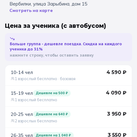
Вербилки, улица Зарыбина, дом 15
Смотреть на карте
Санкт-Петербург
Золотое кольцо
Цена за ученика
(с автобусом)
Больше группа - дешевле поездка. Скидка на каждого
ученика до 31%
нажмите строку, чтобы оставить заявку
10-14
чел
4 590
₽
1 взрослый бесплатно
· базовая
4 090
₽
15-19
чел
Дешевле на
500
₽
1 взрослый бесплатно
3 950
₽
20-25
чел
Дешевле на
640
₽
2 взрослых бесплатно
3 550
₽
26-35
чел
Дешевле на
1 040
₽