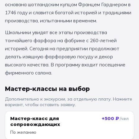
основана шотландским купцом Францем Гарднером в
За кулисами театров
Великий Новгород
Алтай
Архангельск
1746 году и славится богатой историей и традициями
Усадьбы и заповедники
Экологические
Рязань
Мурманск
Волгоград
производства, испытанными временем.
Народные промыслы
Интерактивные
Школьники увидят все этапы производства
тончайшего фарфора на фабрике с 260-летней
Квесты
Мастер-классы
историей. Сегодня на предприятии продолжают
делать изящную фарфоровую посуду и декор
🎓 ПО КЛАССАМ
высокого качества. В программу входит посещение
фирменного салона.
Все классы
Дошкольники
Мастер-классы на выбор
Дополнительно к
экскурсии
, за отдельную плату. Нажмите
Начальные классы
вариант, чтобы оставить заявку.
5 класс
6 класс
Мастер-класс для
+
500
₽
/чел
7 класс
8 класс
сопровождающих
По желанию
9 класс
10 класс