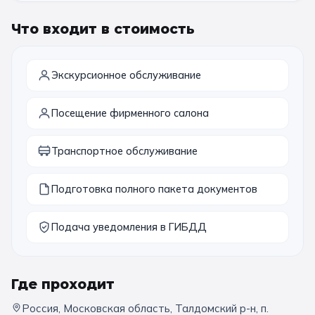
11 класс
Что входит в стоимость
📚 ПО ПРЕДМЕТАМ
Экскурсионное обслуживание
Все предметы
Литература
История
Посещение фирменного салона
География
Ещё 7
Транспортное обслуживание
🏛️ МУЗЕИ
Подготовка полного пакета документов
Все музеи
Музей космонавтики
Дарвиновский музей
Ещё 6
Подача уведомления в ГИБДД
📍 ПО ГОРОДАМ
Где проходит
Москва
Россия, Московская область, Талдомский р-н, п.
Подмосковье