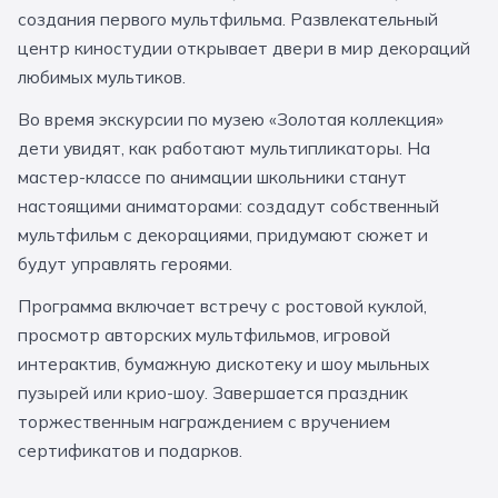
создания первого мультфильма. Развлекательный
За кулисами театров
Великий Новгород
Алтай
Архангельск
центр киностудии открывает двери в мир декораций
Усадьбы и заповедники
Экологические
Рязань
Мурманск
Волгоград
любимых мультиков.
Народные промыслы
Интерактивные
Во время экскурсии по музею «Золотая коллекция»
дети увидят, как работают мультипликаторы. На
Квесты
Мастер-классы
мастер-классе по анимации школьники станут
настоящими аниматорами: создадут собственный
🎓 ПО КЛАССАМ
мультфильм с декорациями, придумают сюжет и
будут управлять героями.
Все классы
Программа включает встречу с ростовой куклой,
Дошкольники
просмотр авторских мультфильмов, игровой
Начальные классы
интерактив, бумажную дискотеку и шоу мыльных
пузырей или крио-шоу. Завершается праздник
5 класс
6 класс
торжественным награждением с вручением
7 класс
8 класс
сертификатов и подарков.
9 класс
10 класс