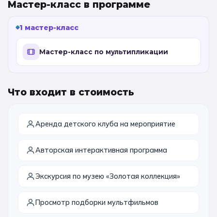
Мастер-класс в программе
11 класс
1 мастер-класс
📚 ПО ПРЕДМЕТАМ
Мастер-класс по мультипликации
Все предметы
Литература
История
География
Ещё 7
Что входит в стоимость
🏛️ МУЗЕИ
Аренда детского клуба на мероприятие
Все музеи
Музей космонавтики
Авторская интерактивная программа
Дарвиновский музей
Ещё 6
Экскурсия по музею «Золотая коллекция»
📍 ПО ГОРОДАМ
Москва
Просмотр подборки мультфильмов
Подмосковье