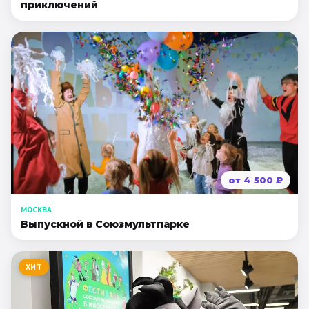
приключений
от
4 500
₽
МОСКВА
Выпускной в Союзмультпарке
ХИТ