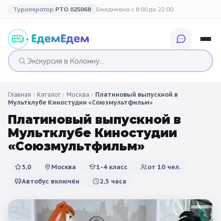
Туроператор
РТО 025068
Ежедневно с 8:00 до 22:00
Главная
›
Каталог
›
Москва
›
Платиновый выпускной в
🎉 ПО ПРАЗДНИКАМ
🎉 СОБЫТИЙНЫЕ
🗓️ ПО ДЛИТЕЛЬНОСТИ
🗓️ ПО КАНИКУЛАМ
Мультклубе Киностудии «Союзмультфильм»
ТУРЫ
Платиновый выпускной в
Все праздники
Однодневные
🍂 Осенние
🍂 Осенние
Мультклубе Киностудии
каникулы
🔔 1 сентября
2 дня / 1 ночь
❄️ Зимние
«Союзмультфильм»
🎄 Новогодние
🗳️ 18 сентября
3 дня и больше
туры
🌸 Весенние
5,0
Москва
1-4 класс
от
10
чел.
Автобус включён
2,5 часа
🎄 Новогодние
🌷 Весенние
☀️ Летние
каникулы
🥞 Масленица
🎓 Выпускные