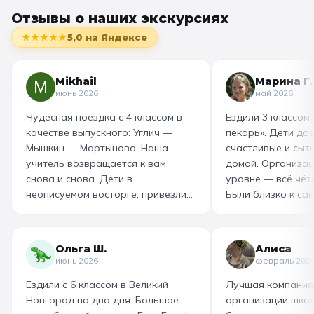
Отзывы о наших экскурсиях
★★★★★
5,0
на Яндексе
Mikhail
Марина Г.
июнь 2026
май 2026
Чудесная поездка с 4 классом в
Ездили 3 классом
качестве выпускного: Углич —
пекарь». Дети до
Мышкин — Мартыново. Наша
счастливые и сыт
учитель возвращается к вам
домой. Организац
снова и снова. Дети в
уровне — всё чётк
неописуемом восторге, привезли
Были близко к са
море впечатлений! Родителям
как замешивают т
захотелось повторить тот же
муку, как взбивае
маршрут для себя, настолько
гигантский миксер
Ольга Ш.
Алиса
интересно и насыщенно было.
изготовили печень
июнь 2026
февраль 202
Огромная благодарность
слоёного теста, а
Ездили с 6 классом в Великий
Лучшая компания
организатору! Вы лучшие: от
со скоморохом, и
Новгород на два дня. Большое
организации школ
выбора супер-маршрута, питания,
загадками. В кон