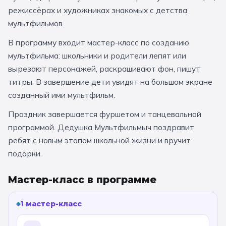
За кулисами театров
режиссёрах и художниках знакомых с детства
Великий Новгород
Алтай
Архангельск
мультфильмов.
Усадьбы и заповедники
Экологические
Рязань
Мурманск
Волгоград
В программу входит мастер-класс по созданию
Народные промыслы
Интерактивные
мультфильма: школьники и родители лепят или
вырезают персонажей, раскрашивают фон, пишут
Квесты
Мастер-классы
титры. В завершение дети увидят на большом экране
созданный ими мультфильм.
🎓 ПО КЛАССАМ
Праздник завершается фуршетом и танцевальной
Все классы
программой. Дедушка Мультфильмыч поздравит
ребят с новым этапом школьной жизни и вручит
Дошкольники
подарки.
Начальные классы
Мастер-класс в программе
5 класс
6 класс
7 класс
8 класс
1 мастер-класс
9 класс
10 класс