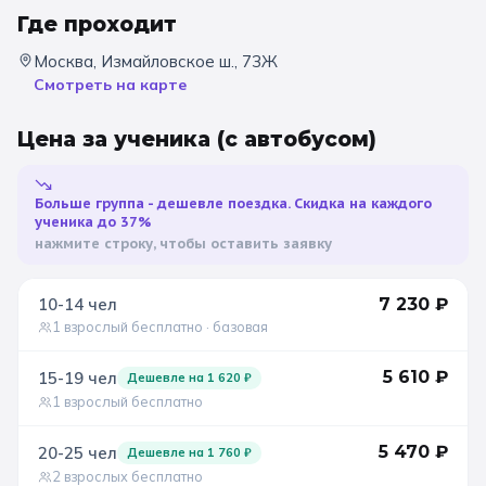
Где проходит
Санкт-Петербург
Москва, Измайловское ш., 73Ж
Золотое кольцо
Смотреть на карте
Цена за ученика
(с автобусом)
Больше группа - дешевле поездка. Скидка на каждого
ученика до 37%
нажмите строку, чтобы оставить заявку
10-14
чел
7 230
₽
1 взрослый бесплатно
· базовая
5 610
₽
15-19
чел
Дешевле на
1 620
₽
1 взрослый бесплатно
5 470
₽
20-25
чел
Дешевле на
1 760
₽
2 взрослых бесплатно