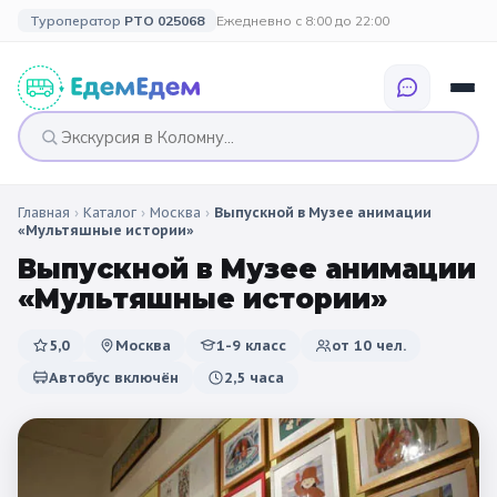
Туроператор
РТО 025068
Ежедневно с 8:00 до 22:00
Главная
›
Каталог
›
Москва
›
Выпускной в Музее анимации
🎉 ПО ПРАЗДНИКАМ
🎉 СОБЫТИЙНЫЕ
🗓️ ПО ДЛИТЕЛЬНОСТИ
🗓️ ПО КАНИКУЛАМ
«Мультяшные истории»
ТУРЫ
Выпускной в Музее анимации
Все праздники
Однодневные
🍂 Осенние
🍂 Осенние
«Мультяшные истории»
каникулы
🔔 1 сентября
2 дня / 1 ночь
❄️ Зимние
5,0
Москва
1-9 класс
от
10
чел.
🎄 Новогодние
🗳️ 18 сентября
3 дня и больше
туры
🌸 Весенние
Автобус включён
2,5 часа
🎄 Новогодние
🌷 Весенние
☀️ Летние
каникулы
🥞 Масленица
🎓 Выпускные