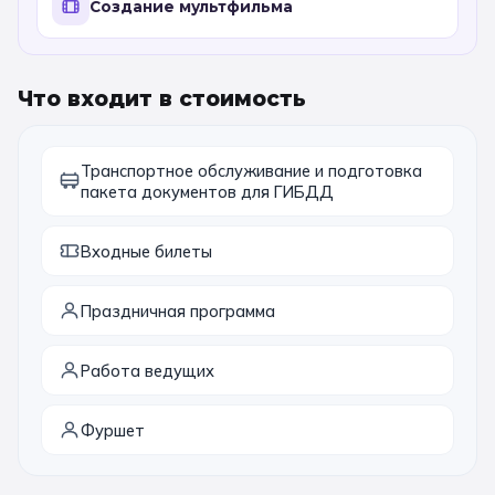
Создание мультфильма
11 класс
📚 ПО ПРЕДМЕТАМ
Что входит в стоимость
Все предметы
Литература
История
Транспортное обслуживание и подготовка
География
Ещё 7
пакета документов для ГИБДД
Входные билеты
🏛️ МУЗЕИ
Все музеи
Музей космонавтики
Праздничная программа
Дарвиновский музей
Ещё 6
Работа ведущих
📍 ПО ГОРОДАМ
Фуршет
Москва
Подмосковье