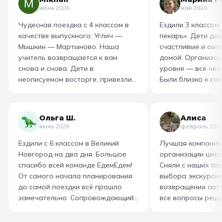
июнь 2026
май 2026
Чудесная поездка с 4 классом в
Ездили 3 классом
качестве выпускного: Углич —
пекарь». Дети до
Мышкин — Мартыново. Наша
счастливые и сыт
учитель возвращается к вам
домой. Организац
снова и снова. Дети в
уровне — всё чётк
неописуемом восторге, привезли
Были близко к са
море впечатлений! Родителям
как замешивают т
захотелось повторить тот же
муку, как взбивае
маршрут для себя, настолько
гигантский миксер
Ольга Ш.
Алиса
интересно и насыщенно было.
изготовили печень
июнь 2026
февраль 202
Огромная благодарность
слоёного теста, а
Ездили с 6 классом в Великий
Лучшая компания
организатору! Вы лучшие: от
со скоморохом, и
Новгород на два дня. Большое
организации школ
выбора супер-маршрута, питания,
загадками. В кон
спасибо всей команде ЕдемЕдем!
Сняли с наших пле
гостиницы, тайминга, до
горячие печеньки
От самого начала планирования
выбора экскурсии
интересного экскурсовода и
производстве сто
до самой поездки всё прошло
возвращения авт
приятного водителя. Всё на
вкусный и волшеб
замечательно. Сопровождающий
все вопросы реша
высшем уровне 👌
гид Наталья приветливая,
Подберут дату и 
помогала во всех вопросах,
забронируют авт