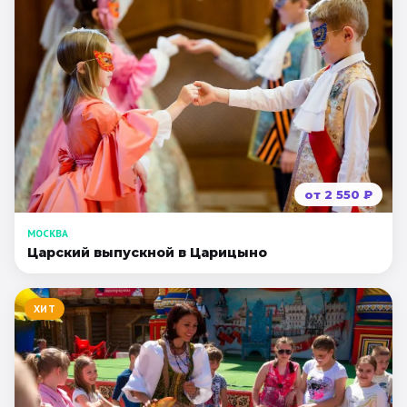
от
2 550
₽
МОСКВА
Царский выпускной в Царицыно
ХИТ