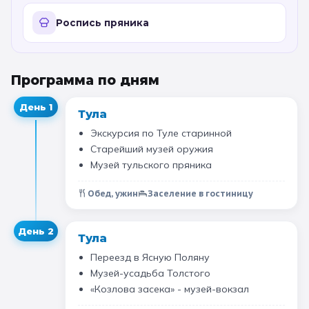
11 класс
Роспись пряника
📚 ПО ПРЕДМЕТАМ
Программа по дням
Все предметы
Литература
История
День
1
Тула
География
Ещё 7
Экскурсия по Туле старинной
Старейший музей оружия
🏛️ МУЗЕИ
Музей тульского пряника
Все музеи
Музей космонавтики
Обед, ужин
Заселение в гостиницу
Дарвиновский музей
Ещё 6
День
2
Тула
📍 ПО ГОРОДАМ
Переезд в Ясную Поляну
Музей-усадьба Толстого
Москва
«Козлова засека» - музей-вокзал
Подмосковье