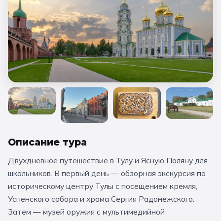
🚀 День космонавтики
туры
🎖️ 9 мая
☀️ Летние туры
🎓 Выпускные 4 класса
🧭 НАПРАВЛЕНИЯ
🎨 ПО ТЕМАТИКЕ
Все туры
Москва
Золотое кольцо
Обзорные по Москве
Санкт-Петербург
Карелия
Казань
Кремль и Красная площадь
Беларусь
Калининград
Сочи
Псков
Художественные
Исторические
Смоленск
Нижний Новгород
Владимир
Описание тура
Литературные
Архитектурные
Суздаль
Ярославль
Кострома
Двухдневное путешествие в Тулу и Ясную Поляну для
Военно-патриотические
Космические
Ростов Великий
Переславль-Залесский
школьников. В первый день — обзорная экскурсия по
историческому центру Тулы с посещением кремля,
Наука и техника
Производство
Сергиев-Посад
Тула
Калуга
Таруса
Успенского собора и храма Сергия Радонежского.
Шоколадные фабрики
Кино- и звукостудии
Затем — музей оружия с мультимедийной
Тверь
Самара
Коломна