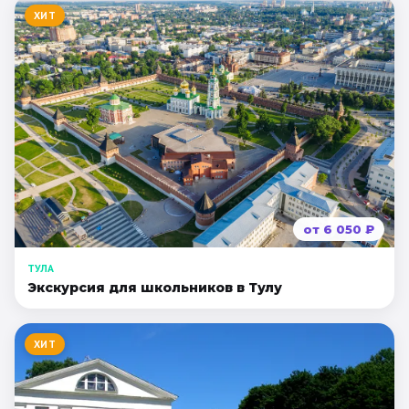
ХИТ
от
6 050
₽
ТУЛА
Экскурсия для школьников в Тулу
ХИТ