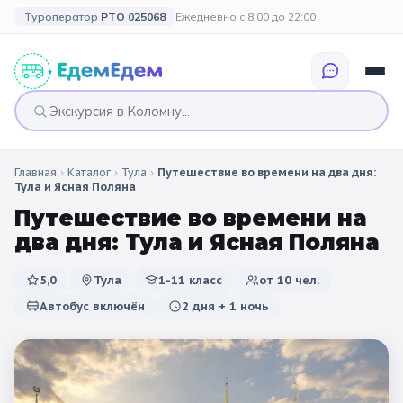
Туроператор
РТО 025068
Ежедневно с 8:00 до 22:00
Главная
›
Каталог
›
Тула
›
Путешествие во времени на два дня:
🎉 ПО ПРАЗДНИКАМ
🎉 СОБЫТИЙНЫЕ
🗓️ ПО ДЛИТЕЛЬНОСТИ
🗓️ ПО КАНИКУЛАМ
Тула и Ясная Поляна
ТУРЫ
Путешествие во времени на
Все праздники
Однодневные
🍂 Осенние
🍂 Осенние
два дня: Тула и Ясная Поляна
каникулы
🔔 1 сентября
2 дня / 1 ночь
❄️ Зимние
5,0
Тула
1-11 класс
от
10
чел.
🎄 Новогодние
🗳️ 18 сентября
3 дня и больше
туры
🌸 Весенние
Автобус включён
2 дня + 1 ночь
🎄 Новогодние
🌷 Весенние
☀️ Летние
каникулы
🥞 Масленица
🎓 Выпускные