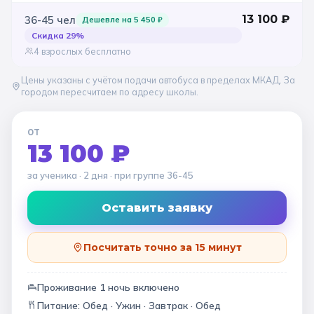
13 100
₽
36-45
чел
Дешевле на
5 450
₽
Скидка
29
%
4 взрослых бесплатно
Цены указаны с учётом подачи автобуса в пределах МКАД. За
городом пересчитаем по адресу школы.
ОТ
13 100 ₽
за ученика
· 2 дня
· при группе
36-45
Оставить заявку
Посчитать точно за 15 минут
Проживание
1
ночь
включено
Питание:
Обед · Ужин · Завтрак · Обед