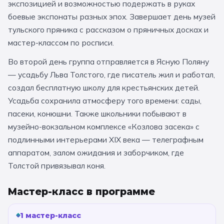
экспозицией и возможностью подержать в руках
За кулисами театров
Великий Новгород
Алтай
Архангельск
боевые экспонаты разных эпох. Завершает день музей
тульского пряника с рассказом о пряничных досках и
Усадьбы и заповедники
Экологические
Рязань
Мурманск
Волгоград
мастер-классом по росписи.
Народные промыслы
Интерактивные
Во второй день группа отправляется в Ясную Поляну
Квесты
Мастер-классы
— усадьбу Льва Толстого, где писатель жил и работал,
создал бесплатную школу для крестьянских детей.
🎓 ПО КЛАССАМ
Усадьба сохранила атмосферу того времени: сады,
пасеки, конюшни. Также школьники побывают в
Все классы
музейно-вокзальном комплексе «Козлова засека» с
подлинными интерьерами XIX века — телеграфным
Дошкольники
аппаратом, залом ожидания и заборчиком, где
Начальные классы
Толстой привязывал коня.
5 класс
6 класс
Мастер-класс в программе
7 класс
8 класс
1 мастер-класс
9 класс
10 класс