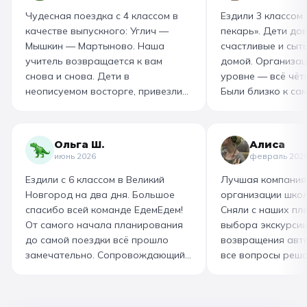
Чудесная поездка с 4 классом в
Ездили 3 классом
качестве выпускного: Углич —
пекарь». Дети до
Мышкин — Мартыново. Наша
счастливые и сыт
учитель возвращается к вам
домой. Организац
снова и снова. Дети в
уровне — всё чётк
неописуемом восторге, привезли
Были близко к са
море впечатлений! Родителям
как замешивают т
захотелось повторить тот же
муку, как взбивае
маршрут для себя, настолько
гигантский миксер
Ольга Ш.
Алиса
интересно и насыщенно было.
изготовили печень
июнь 2026
февраль 202
Огромная благодарность
слоёного теста, а
Ездили с 6 классом в Великий
Лучшая компания
организатору! Вы лучшие: от
со скоморохом, и
Новгород на два дня. Большое
организации школ
выбора супер-маршрута, питания,
загадками. В кон
спасибо всей команде ЕдемЕдем!
Сняли с наших пле
гостиницы, тайминга, до
горячие печеньки
От самого начала планирования
выбора экскурсии
интересного экскурсовода и
производстве сто
до самой поездки всё прошло
возвращения авт
приятного водителя. Всё на
вкусный и волшеб
замечательно. Сопровождающий
все вопросы реша
высшем уровне 👌
гид Наталья приветливая,
Подберут дату и 
помогала во всех вопросах,
забронируют авт
всегда с улыбкой! Автобусы
все документы в Г