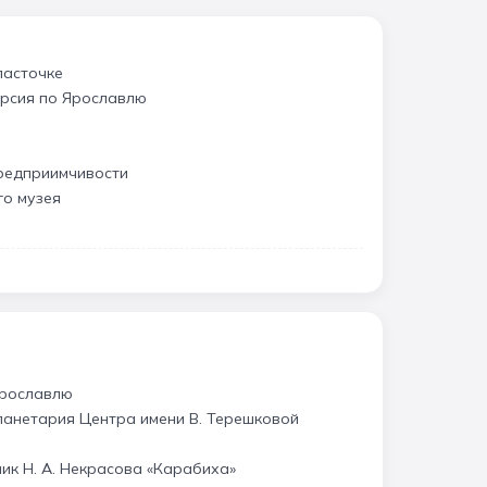
ласточке
урсия по Ярославлю
редприимчивости
го музея
е
Ярославлю
анетария Центра имени В. Терешковой
ик Н. А. Некрасова «Карабиха»