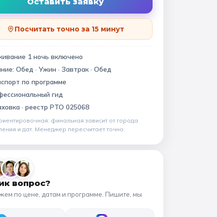
Квесты
Оставить заявку
11 класс
Посчитать точно за 15 минут
📍 ПО ГОРОДАМ
живание
1
ночь
включено
ание:
Обед · Ужин · Завтрак · Обед
Москва
Подмосковье
виновский музей
спорт по программе
Санкт-Петербург
фессиональный гид
ховка ·
реестр РТО 025068
Золотое кольцо
риентировочная: финальная зависит от
города
ления и дат
. Менеджер пересчитает точно.
ик вопрос?
жем по цене, датам и программе. Пишите, мы