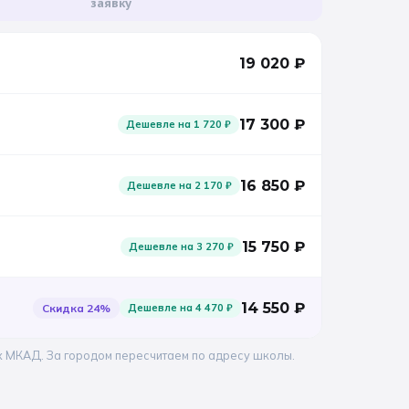
заявку
19 020
₽
17 300
₽
Дешевле на
1 720
₽
16 850
₽
Дешевле на
2 170
₽
15 750
₽
Дешевле на
3 270
₽
14 550
₽
Скидка
24
%
Дешевле на
4 470
₽
х МКАД. За городом пересчитаем по адресу школы.