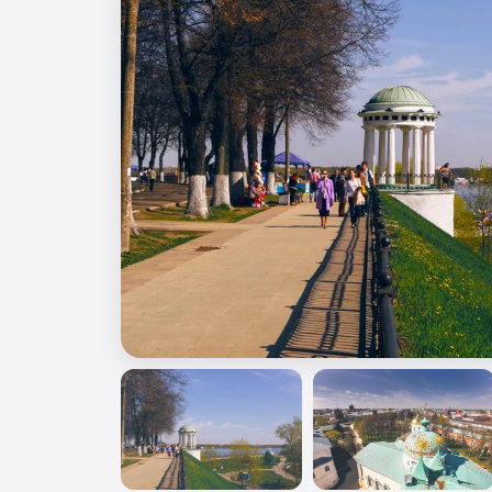
🎖️ 9 мая
🎓 Выпускные 4 класса
📚 ПО ПРЕДМЕТАМ
Все предметы
Литература
История
Геогр
Ещё 7