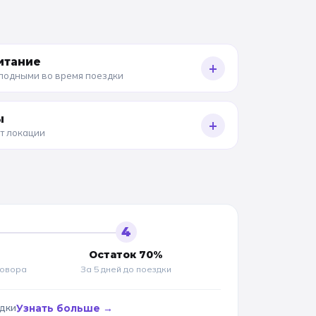
итание
+
олодными во время поездки
ы
+
от локации
4
Остаток 70%
говора
За 5 дней до
поездки
адки
Узнать больше →