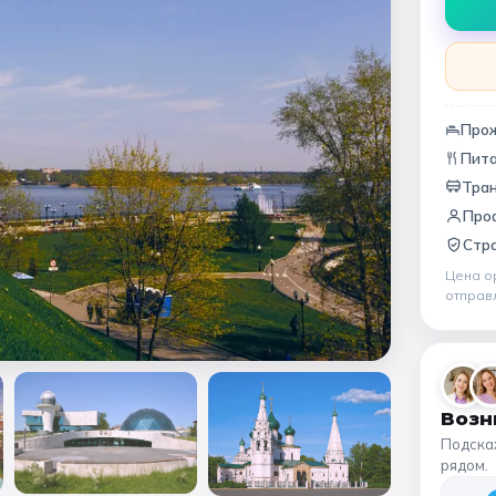
Народные промыслы
Интерактивные
Мастер-классы
🏛️ МУЗЕИ
Про
Пит
афия
Все музеи
Музей космонавтики
Дар
Тран
Про
Ещё 6
Стра
Цена о
отправ
Возн
Подска
рядом.