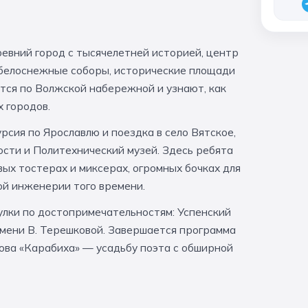
евний город с тысячелетней историей, центр
 белоснежные соборы, исторические площади
тся по Волжской набережной и узнают, как
х городов.
рсия по Ярославлю и поездка в село Вятское,
ости и Политехнический музей. Здесь ребята
вых тостерах и миксерах, огромных бочках для
ой инженерии того времени.
улки по достопримечательностям: Успенский
мени В. Терешковой. Завершается программа
сова «Карабиха» — усадьбу поэта с обширной