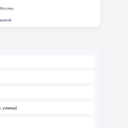
 Москву
 домой
, ужины)