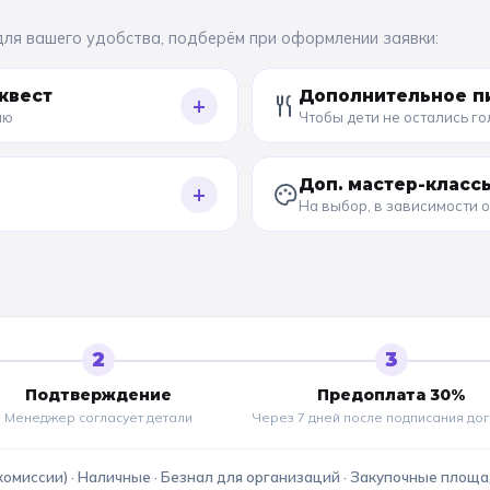
для вашего удобства, подберём при оформлении заявки:
квест
Дополнительное п
+
ию
Чтобы дети не остались г
Доп. мастер-класс
+
На выбор, в зависимости 
2
3
Подтверждение
Предоплата 30%
Менеджер согласует детали
Через 7 дней после подписания до
комиссии) · Наличные · Безнал для организаций · Закупочные площ