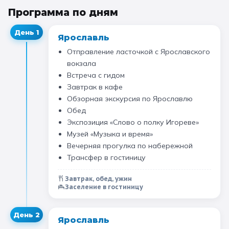
Программа по дням
11 класс
День
1
Ярославль
📚 ПО ПРЕДМЕТАМ
Отправление ласточкой с Ярославского
вокзала
Все предметы
Литература
История
Встреча с гидом
Завтрак в кафе
География
Ещё 7
Обзорная экскурсия по Ярославлю
Обед
🏛️ МУЗЕИ
Экспозиция «Слово о полку Игореве»
Музей «Музыка и время»
Все музеи
Музей космонавтики
Вечерняя прогулка по набережной
Трансфер в гостиницу
Дарвиновский музей
Ещё 6
Завтрак, обед, ужин
Заселение в гостиницу
📍 ПО ГОРОДАМ
Москва
День
2
Ярославль
Подмосковье