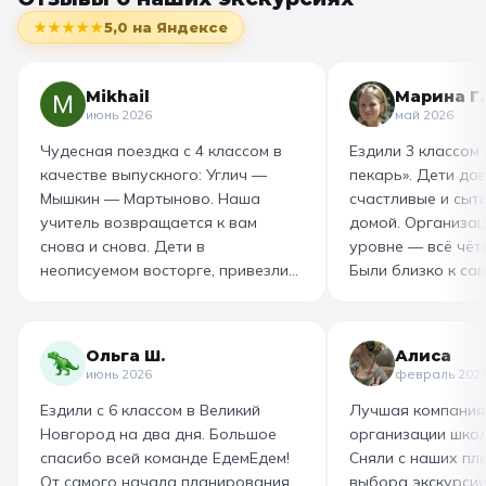
★★★★★
5,0
на Яндексе
Mikhail
Марина Г.
июнь 2026
май 2026
Чудесная поездка с 4 классом в
Ездили 3 классом
качестве выпускного: Углич —
пекарь». Дети до
Мышкин — Мартыново. Наша
счастливые и сыт
учитель возвращается к вам
домой. Организац
снова и снова. Дети в
уровне — всё чётк
неописуемом восторге, привезли
Были близко к са
море впечатлений! Родителям
как замешивают т
захотелось повторить тот же
муку, как взбивае
маршрут для себя, настолько
гигантский миксер
Ольга Ш.
Алиса
интересно и насыщенно было.
изготовили печень
июнь 2026
февраль 202
Огромная благодарность
слоёного теста, а
Ездили с 6 классом в Великий
Лучшая компания
организатору! Вы лучшие: от
со скоморохом, и
Новгород на два дня. Большое
организации школ
выбора супер-маршрута, питания,
загадками. В кон
спасибо всей команде ЕдемЕдем!
Сняли с наших пле
гостиницы, тайминга, до
горячие печеньки
От самого начала планирования
выбора экскурсии
интересного экскурсовода и
производстве сто