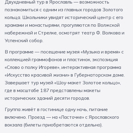
Двухдневный тур в Ярославль — возможность
За кулисами театров
Великий Новгород
Алтай
Архангельск
познакомиться с одним из главных городов Золотого
кольца. Школьники увидят исторический центр с его
Усадьбы и заповедники
Экологические
Рязань
Мурманск
Волгоград
храмами и монастырями, прогуляются по Волжской
Народные промыслы
Интерактивные
набережной и Стрелке, осмотрят театр Ф. Волкова и
Успенский собор.
Квесты
Мастер-классы
В программе — посещение музея «Музыка и время» с
🎓 ПО КЛАССАМ
коллекцией граммофонов и пластинок, экспозиция
«Слово о полку Игореве», интерактивная программа
Все классы
«Искусство красивой жизни» в Губернаторском доме.
Завершает тур музей «Шоу-макет Золотое кольцо»,
Дошкольники
где в масштабе 1:87 представлены макеты
Начальные классы
исторических зданий десяти городов.
5 класс
6 класс
Группа живёт в гостинице одну ночь, питание
включено. Проезд — на «Ласточке» с Ярославского
7 класс
8 класс
вокзала (билеты приобретаются отдельно).
9 класс
10 класс