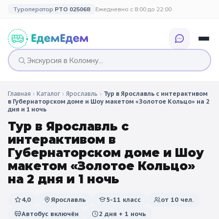
Туроператор
РТО 025068
Ежедневно с 8:00 до 22:00
Главная
›
Каталог
›
Ярославль
›
Тур в Ярославль с интерактивом
🎉 ПО ПРАЗДНИКАМ
🎉 СОБЫТИЙНЫЕ
🗓️ ПО ДЛИТЕЛЬНОСТИ
🗓️ ПО КАНИКУЛАМ
в Губернаторском доме и Шоу макетом «Золотое Кольцо» на 2
ТУРЫ
дня и 1 ночь
Все праздники
Однодневные
🍂 Осенние
Тур в Ярославль с
🍂 Осенние
каникулы
интерактивом в
🔔 1 сентября
2 дня / 1 ночь
❄️ Зимние
Губернаторском доме и Шоу
🎄 Новогодние
🗳️ 18 сентября
3 дня и больше
макетом «Золотое Кольцо»
туры
🌸 Весенние
на 2 дня и 1 ночь
🎄 Новогодние
🌷 Весенние
☀️ Летние
каникулы
🥞 Масленица
4,0
Ярославль
5-11 класс
от
10
чел.
🎓 Выпускные
Автобус включён
2 дня + 1 ночь