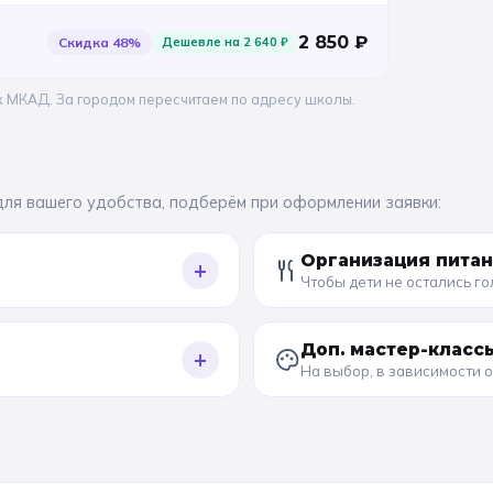
2 850
₽
Скидка
48
%
Дешевле на
2 640
₽
х МКАД. За городом пересчитаем по адресу школы.
для вашего удобства, подберём при оформлении заявки:
Организация пита
+
Чтобы дети не остались г
Доп. мастер-класс
+
На выбор, в зависимости 