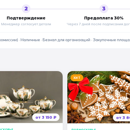
2
3
Подтверждение
Предоплата 30%
Менеджер согласует детали
Через 7 дней после подписания до
комиссии) · Наличные · Безнал для организаций · Закупочные площ
ХИТ
от
3 150
₽
от
3 8
СКОВЬЕ
ПОДМОСКОВЬЕ