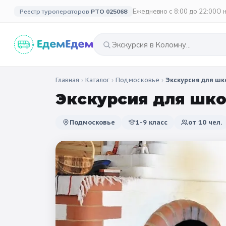
Ежедневно с 8:00 до 22:00
О 
Реестр туроператоров
РТО 025068
Главная
›
Каталог
›
Подмосковье
›
Экскурсия для шк
🎉 ПО ПРАЗДНИКАМ
🗓️ ПО ДЛИТЕЛЬНОСТИ
🗓️ ПО КАНИКУЛАМ
🎉 СОБЫТИЙ
Экскурсия для шко
Все праздники
🍂 Осенни
Однодневные
2 дня / 1 ночь
❄️ 
🍂 Осенние
Подмосковье
1-9 класс
от
10
чел.
🔔 1 сентября
🎄 Нового
3 дня и больше
☀️
🌸 Весенние
🌷 Весенн
🗳️ 18 сентября
🎓 Выпус
🎄 Новогодние
🥞 Масленица
☀️ Летние
🚀 День космонавтики