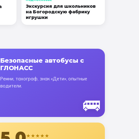
Экскурсия для школьников
а
на Богородскую фабрику
игрушки
Безопасные автобусы с
ГЛОНАСС
Ремни, тахограф, знак «Дети», опытные
водители.
🚌
5,0
★★★★★