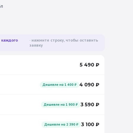
бл
а каждого
нажмите строку, чтобы оставить
заявку
5 490
₽
4 090
₽
Дешевле на
1 400
₽
3 590
₽
Дешевле на
1 900
₽
3 100
₽
Дешевле на
2 390
₽