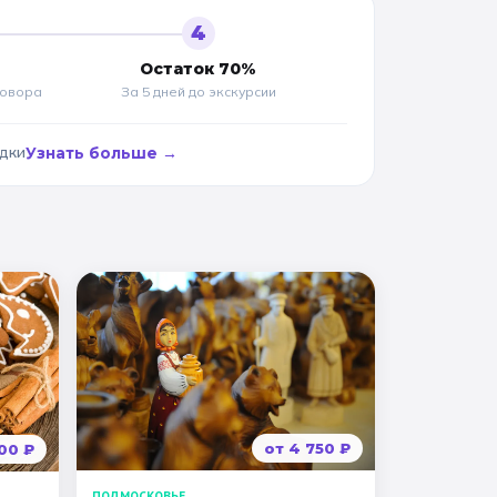
4
Остаток 70%
говора
За 5 дней до
экскурсии
адки
Узнать больше →
от
4 750
₽
00
₽
ПОДМОСКОВЬЕ