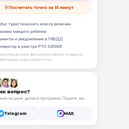
Квесты
11 класс
Посчитать точно за 15 минут
бус туристического класса включён
аховка каждого ребёнка
📍 ПО ГОРОДАМ
ументы и уведомление в ГИБДД
Москва
Подмосковье
виновский музей
оператор в
реестре РТО 025068
риентировочная: финальная зависит от
адреса
Санкт-Петербург
. Менеджер пересчитает точно.
Золотое кольцо
ик вопрос?
жем по цене, датам и программе. Пишите, мы
Telegram
MAX