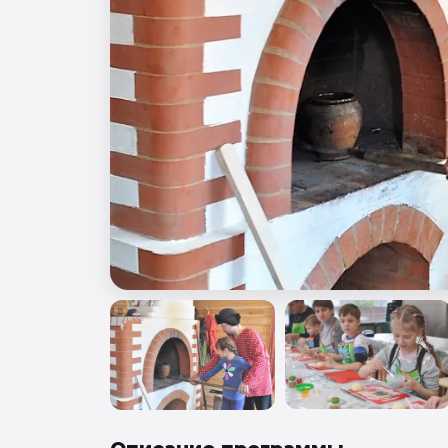
🎖️ 9 мая
🎓 Выпускные 4 класса
📚 ПО ПРЕДМЕТАМ
Все предметы
Литература
История
Геогр
Ещё 7