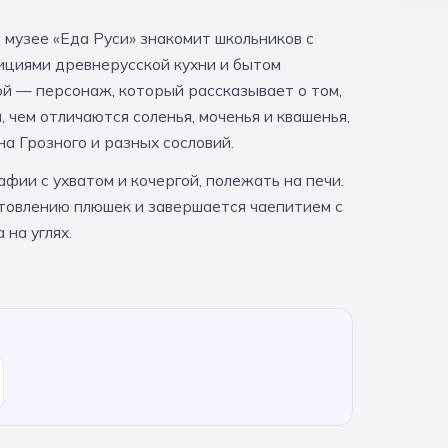
 музее «Еда Руси» знакомит школьников с
дициями древнерусской кухни и бытом
й — персонаж, который рассказывает о том,
 чем отличаются соленья, моченья и квашенья,
а Грозного и разных сословий.
фии с ухватом и кочергой, полежать на печи.
товлению плюшек и завершается чаепитием с
на углях.