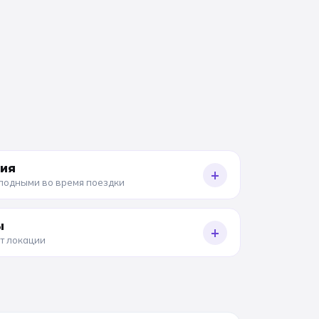
ния
+
олодными во время поездки
ы
+
от локации