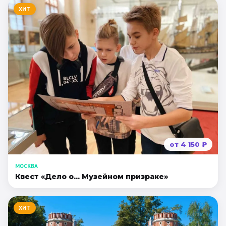
ХИТ
от
4 150
₽
МОСКВА
Квест «Дело о... Музейном призраке»
ХИТ