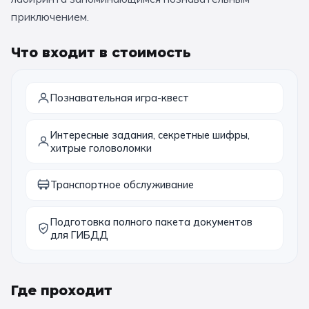
приключением.
11 класс
Что входит в стоимость
📚 ПО ПРЕДМЕТАМ
Все предметы
Литература
История
Познавательная игра-квест
География
Ещё 7
Интересные задания, секретные шифры,
хитрые головоломки
🏛️ МУЗЕИ
Транспортное обслуживание
Все музеи
Музей космонавтики
Дарвиновский музей
Ещё 6
Подготовка полного пакета документов
для ГИБДД
📍 ПО ГОРОДАМ
Москва
Где проходит
Подмосковье