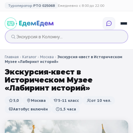
Туроператор
РТО 025068
Ежедневно с 8:00 до 22:00
Главная
›
Каталог
›
Москва
›
Экскурсия-квест в Историческом
🎉 ПО ПРАЗДНИКАМ
🎉 СОБЫТИЙНЫЕ
🗓️ ПО ДЛИТЕЛЬНОСТИ
🗓️ ПО КАНИКУЛАМ
Музее «Лабиринт историй»
ТУРЫ
Экскурсия-квест в
Все праздники
Однодневные
🍂 Осенние
🍂 Осенние
Историческом Музее
каникулы
🔔 1 сентября
2 дня / 1 ночь
❄️ Зимние
«Лабиринт историй»
🎄 Новогодние
🗳️ 18 сентября
3 дня и больше
туры
🌸 Весенние
5,0
Москва
5-11 класс
от
10
чел.
Автобус включён
1,5 часа
🎄 Новогодние
🌷 Весенние
☀️ Летние
каникулы
🥞 Масленица
🎓 Выпускные