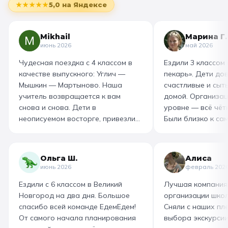
★★★★★
5,0
на Яндексе
Mikhail
Марина Г.
июнь 2026
май 2026
Чудесная поездка с 4 классом в
Ездили 3 классом
качестве выпускного: Углич —
пекарь». Дети до
Мышкин — Мартыново. Наша
счастливые и сыт
учитель возвращается к вам
домой. Организац
снова и снова. Дети в
уровне — всё чётк
неописуемом восторге, привезли
Были близко к са
море впечатлений! Родителям
как замешивают т
захотелось повторить тот же
муку, как взбивае
маршрут для себя, настолько
гигантский миксер
Ольга Ш.
Алиса
интересно и насыщенно было.
изготовили печень
июнь 2026
февраль 202
Огромная благодарность
слоёного теста, а
Ездили с 6 классом в Великий
Лучшая компания
организатору! Вы лучшие: от
со скоморохом, и
Новгород на два дня. Большое
организации школ
выбора супер-маршрута, питания,
загадками. В кон
спасибо всей команде ЕдемЕдем!
Сняли с наших пле
гостиницы, тайминга, до
горячие печеньки
От самого начала планирования
выбора экскурсии
интересного экскурсовода и
производстве сто