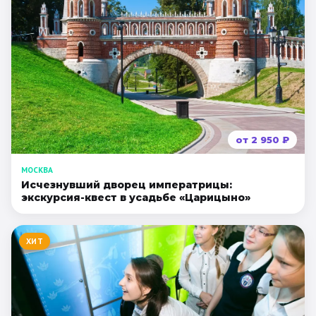
от
2 950
₽
МОСКВА
Исчезнувший дворец императрицы:
экскурсия-квест в усадьбе «Царицыно»
ХИТ