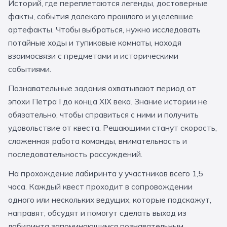
Историй, где переплетаются легенды, достоверные
За кулисами театров
Великий Новгород
Алтай
Архангельск
факты, события далекого прошлого и уцелевшие
артефакты. Чтобы выбраться, нужно исследовать
Усадьбы и заповедники
Экологические
Рязань
Мурманск
Волгоград
потайные ходы и тупиковые комнаты, находя
Народные промыслы
Интерактивные
взаимосвязи с предметами и историческими
событиями.
Квесты
Мастер-классы
Познавательные задания охватывают период от
🎓 ПО КЛАССАМ
эпохи Петра I до конца XIX века. Знание истории не
обязательно, чтобы справиться с ними и получить
Все классы
удовольствие от квеста. Решающими станут скорость,
слаженная работа команды, внимательность и
Дошкольники
последовательность рассуждений.
Начальные классы
На прохождение лабиринта у участников всего 1,5
5 класс
6 класс
часа. Каждый квест проходит в сопровождении
одного или нескольких ведущих, которые подскажут,
7 класс
8 класс
направят, обсудят и помогут сделать выход из
9 класс
10 класс
лабиринта запоминающимся познавательным