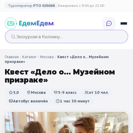
Туроператор
РТО 025068
Ежедневно с 8:00 до 22:00
Главная
›
Каталог
›
Москва
›
Квест «Дело о... Музейном
🎉 ПО ПРАЗДНИКАМ
🎉 СОБЫТИЙНЫЕ
🗓️ ПО ДЛИТЕЛЬНОСТИ
🗓️ ПО КАНИКУЛАМ
призраке»
ТУРЫ
Квест «Дело о... Музейном
Все праздники
Однодневные
🍂 Осенние
🍂 Осенние
призраке»
каникулы
🔔 1 сентября
2 дня / 1 ночь
❄️ Зимние
5,0
Москва
5-9 класс
от
10
чел.
🎄 Новогодние
🗳️ 18 сентября
3 дня и больше
туры
🌸 Весенние
Автобус включён
1 час 30 минут
🎄 Новогодние
🌷 Весенние
☀️ Летние
каникулы
🥞 Масленица
🎓 Выпускные