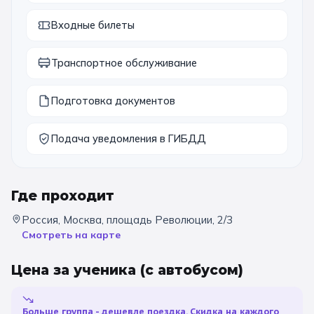
11 класс
Входные билеты
📚 ПО ПРЕДМЕТАМ
Транспортное обслуживание
Все предметы
Литература
История
Подготовка документов
География
Ещё 7
Подача уведомления в ГИБДД
🏛️ МУЗЕИ
Все музеи
Музей космонавтики
Где проходит
Дарвиновский музей
Ещё 6
Россия, Москва, площадь Революции, 2/3
Смотреть на карте
📍 ПО ГОРОДАМ
Цена за ученика
(с автобусом)
Москва
Больше группа - дешевле поездка. Скидка на каждого
Подмосковье