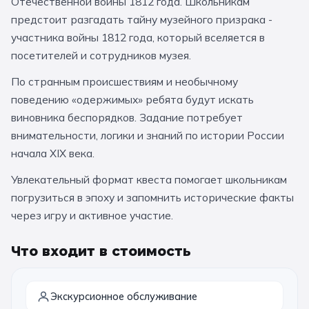
Отечественной войны 1812 года. Школьникам
За кулисами театров
Великий Новгород
Алтай
Архангельск
предстоит разгадать тайну музейного призрака -
участника войны 1812 года, который вселяется в
Усадьбы и заповедники
Экологические
Рязань
Мурманск
Волгоград
посетителей и сотрудников музея.
Народные промыслы
Интерактивные
По странным происшествиям и необычному
Квесты
Мастер-классы
поведению «одержимых» ребята будут искать
виновника беспорядков. Задание потребует
внимательности, логики и знаний по истории России
🎓 ПО КЛАССАМ
начала XIX века.
Все классы
Увлекательный формат квеста помогает школьникам
Дошкольники
погрузиться в эпоху и запомнить исторические факты
через игру и активное участие.
Начальные классы
5 класс
6 класс
Что входит в стоимость
7 класс
8 класс
Экскурсионное обслуживание
9 класс
10 класс