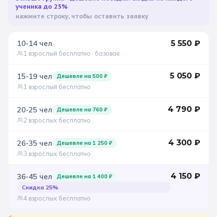
ученика до 25%
нажмите строку, чтобы оставить заявку
Санкт-Петербург
Золотое кольцо
10-14
чел
5 550
₽
1 взрослый бесплатно
· базовая
5 050
₽
15-19
чел
Дешевле на
500
₽
1 взрослый бесплатно
4 790
₽
20-25
чел
Дешевле на
760
₽
2 взрослых бесплатно
4 300
₽
26-35
чел
Дешевле на
1 250
₽
3 взрослых бесплатно
4 150
₽
36-45
чел
Дешевле на
1 400
₽
Скидка
25
%
4 взрослых бесплатно