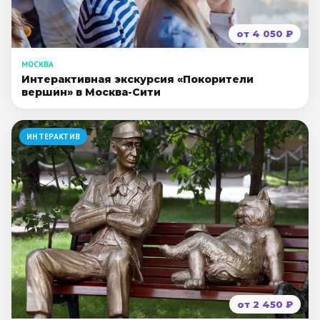
от
4 050
₽
МОСКВА
Интерактивная экскурсия «Покорители
вершин» в Москва-Сити
ИНТЕРАКТИВ
от
2 450
₽