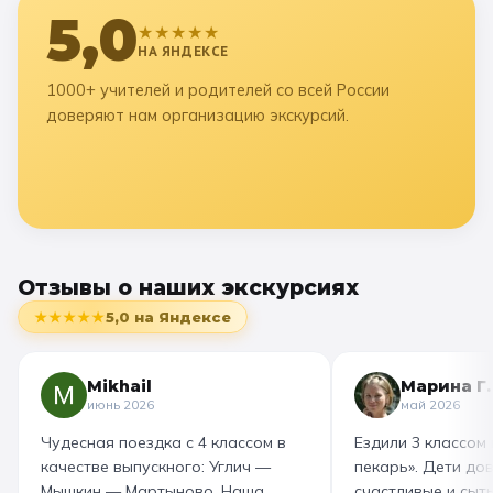
5,0
★★★★★
НА ЯНДЕКСЕ
1000+ учителей и родителей со всей России
доверяют нам организацию экскурсий.
Отзывы о наших экскурсиях
★★★★★
5,0
на Яндексе
Mikhail
Марина Г.
июнь 2026
май 2026
Чудесная поездка с 4 классом в
Ездили 3 классом
качестве выпускного: Углич —
пекарь». Дети до
Мышкин — Мартыново. Наша
счастливые и сыт