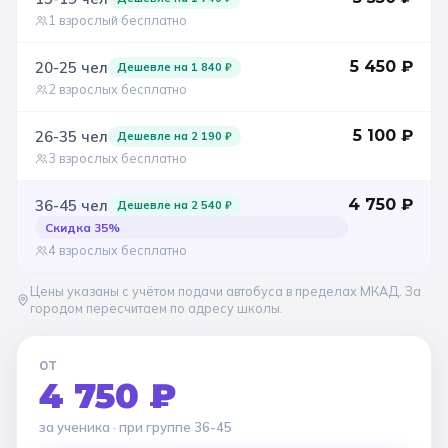
1 взрослый бесплатно
5 450
₽
20-25
чел
Дешевле на
1 840
₽
2 взрослых бесплатно
5 100
₽
26-35
чел
Дешевле на
2 190
₽
3 взрослых бесплатно
4 750
₽
36-45
чел
Дешевле на
2 540
₽
Скидка
35
%
4 взрослых бесплатно
Цены указаны с учётом подачи автобуса в пределах МКАД. За
городом пересчитаем по адресу школы.
ОТ
4 750 ₽
за ученика
· при группе
36-45