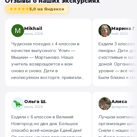
Отзывы о наших экскурсиях
★★★★★
5,0
на Яндексе
Mikhail
Марина Г.
июнь 2026
май 2026
Чудесная поездка с 4 классом в
Ездили 3 классом
качестве выпускного: Углич —
пекарь». Дети до
Мышкин — Мартыново. Наша
счастливые и сыт
учитель возвращается к вам
домой. Организац
снова и снова. Дети в
уровне — всё чётк
неописуемом восторге, привезли
Были близко к са
море впечатлений! Родителям
как замешивают т
захотелось повторить тот же
муку, как взбивае
маршрут для себя, настолько
гигантский миксер
Ольга Ш.
Алиса
интересно и насыщенно было.
изготовили печень
июнь 2026
февраль 202
Огромная благодарность
слоёного теста, а
Ездили с 6 классом в Великий
Лучшая компания
организатору! Вы лучшие: от
со скоморохом, и
Новгород на два дня. Большое
организации школ
выбора супер-маршрута, питания,
загадками. В кон
спасибо всей команде ЕдемЕдем!
Сняли с наших пле
гостиницы, тайминга, до
горячие печеньки