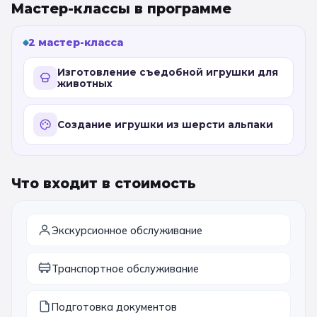
Мастер-классы в программе
11 класс
2 мастер-класса
📚 ПО ПРЕДМЕТАМ
Изготовление съедобной игрушки для
животных
Все предметы
Литература
История
География
Ещё 7
Создание игрушки из шерсти альпаки
🏛️ МУЗЕИ
Что входит в стоимость
Все музеи
Музей космонавтики
Дарвиновский музей
Ещё 6
Экскурсионное обслуживание
📍 ПО ГОРОДАМ
Транспортное обслуживание
Москва
Подготовка документов
Подмосковье