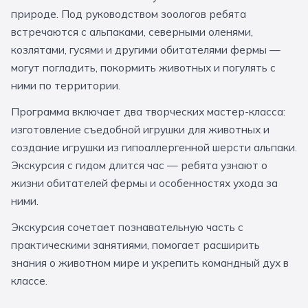
За кулисами театров
природе. Под руководством зоологов ребята
Великий Новгород
Алтай
Архангельск
встречаются с альпаками, северными оленями,
Усадьбы и заповедники
Экологические
Рязань
Мурманск
Волгоград
козлятами, гусями и другими обитателями фермы —
могут погладить, покормить животных и погулять с
Народные промыслы
Интерактивные
ними по территории.
Квесты
Мастер-классы
Программа включает два творческих мастер-класса:
изготовление съедобной игрушки для животных и
🎓 ПО КЛАССАМ
создание игрушки из гипоаллергенной шерсти альпаки.
Все классы
Экскурсия с гидом длится час — ребята узнают о
жизни обитателей фермы и особенностях ухода за
Дошкольники
ними.
Начальные классы
Экскурсия сочетает познавательную часть с
практическими занятиями, помогает расширить
5 класс
6 класс
знания о животном мире и укрепить командный дух в
7 класс
8 класс
классе.
9 класс
10 класс