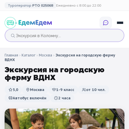
Туроператор
РТО 025068
Ежедневно с 8:00 до 22:00
Главная
›
Каталог
›
Москва
›
Экскурсия на городскую ферму
🎉 ПО ПРАЗДНИКАМ
🎉 СОБЫТИЙНЫЕ
🗓️ ПО ДЛИТЕЛЬНОСТИ
🗓️ ПО КАНИКУЛАМ
ВДНХ
ТУРЫ
Экскурсия на городскую
Все праздники
Однодневные
🍂 Осенние
🍂 Осенние
ферму ВДНХ
каникулы
🔔 1 сентября
2 дня / 1 ночь
❄️ Зимние
5,0
Москва
1-9 класс
от
10
чел.
🎄 Новогодние
🗳️ 18 сентября
3 дня и больше
туры
🌸 Весенние
Автобус включён
2 часа
🎄 Новогодние
🌷 Весенние
☀️ Летние
каникулы
🥞 Масленица
🎓 Выпускные