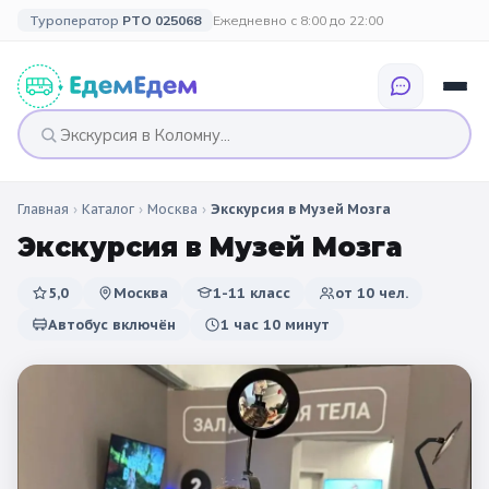
Туроператор
РТО 025068
Ежедневно с 8:00 до 22:00
Главная
›
Каталог
›
Москва
›
Экскурсия в Музей Мозга
🎉 ПО ПРАЗДНИКАМ
🎉 СОБЫТИЙНЫЕ
🗓️ ПО ДЛИТЕЛЬНОСТИ
🗓️ ПО КАНИКУЛАМ
ТУРЫ
Экскурсия в Музей Мозга
Все праздники
Однодневные
🍂 Осенние
🍂 Осенние
5,0
Москва
1-11 класс
от
10
чел.
каникулы
🔔 1 сентября
2 дня / 1 ночь
❄️ Зимние
Автобус включён
1 час 10 минут
🎄 Новогодние
🗳️ 18 сентября
3 дня и больше
туры
🌸 Весенние
🎄 Новогодние
🌷 Весенние
☀️ Летние
каникулы
🥞 Масленица
🎓 Выпускные