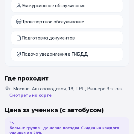
Экскурсионное обслуживание
11 класс
Транспортное обслуживание
📚 ПО ПРЕДМЕТАМ
Подготовка документов
Все предметы
Литература
История
География
Ещё 7
Подача уведомления в ГИБДД
🏛️ МУЗЕИ
Где проходит
Все музеи
Музей космонавтики
г. Москва, Автозаводская, 18, ТРЦ Ривьера,3 этаж,
Дарвиновский музей
Ещё 6
Смотреть на карте
Цена за ученика
(с автобусом)
📍 ПО ГОРОДАМ
Москва
Больше группа - дешевле поездка. Скидка на каждого
ученика до 28%
Подмосковье