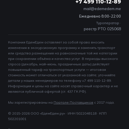
+7 499 110-12-89
mail@edemedem.me
Ежедневно 8:00-22:00
Туроператор ·
реестр РТО 025068
Компания ЕдемЕдем оставляет за собой право вносить
изменения в экскурсионную программу и заменять транспорт
или средства размещения на равнозначные той же категории
при сохранении объёма и качества услуг. В периоды высокого
спроса (декабрь, май–июнь, праздничные даты) действует
повышенный тариф на транспортные услуги — итоговая
стоимость может отличаться от указанной на сайте; уточняйте
детали у наших менеджеров по телефону +7 499 110-12-89.
Информация и цены на сайте носят справочный характер и не
являются публичной офертой (ст. 437 ГК РФ).
Мы зарегистрированы на
Портале Поставщиков
c 2017 года.
© 2015-2026 ООО «ЕдемЕдем.ру» · ИНН 5022048118 · КПП
502201001