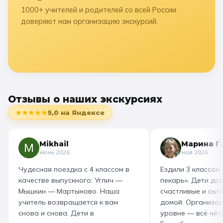
1000+ учителей и родителей со всей России
доверяют нам организацию экскурсий.
Отзывы о наших экскурсиях
★★★★★
5,0
на Яндексе
Mikhail
Марина Г.
июнь 2026
май 2026
Чудесная поездка с 4 классом в
Ездили 3 классом
качестве выпускного: Углич —
пекарь». Дети до
Мышкин — Мартыново. Наша
счастливые и сыт
учитель возвращается к вам
домой. Организац
снова и снова. Дети в
уровне — всё чётк