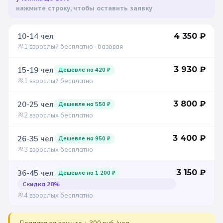
нажмите строку, чтобы оставить заявку
Санкт-Петербург
10-14
чел
4 350
₽
Золотое кольцо
1 взрослый бесплатно
· базовая
3 930
₽
15-19
чел
Дешевле на
420
₽
1 взрослый бесплатно
3 800
₽
20-25
чел
Дешевле на
550
₽
2 взрослых бесплатно
3 400
₽
26-35
чел
Дешевле на
950
₽
3 взрослых бесплатно
3 150
₽
36-45
чел
Дешевле на
1 200
₽
Скидка
28
%
4 взрослых бесплатно
Доплата за лекцию + 300 руб./чел.