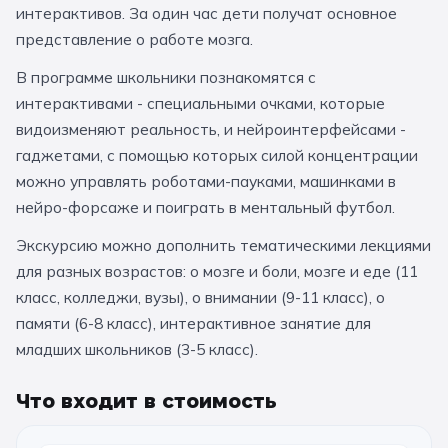
интерактивов. За один час дети получат основное
За кулисами театров
Великий Новгород
Алтай
Архангельск
представление о работе мозга.
Усадьбы и заповедники
Экологические
Рязань
Мурманск
Волгоград
В программе школьники познакомятся с
Народные промыслы
Интерактивные
интерактивами - специальными очками, которые
видоизменяют реальность, и нейроинтерфейсами -
Квесты
Мастер-классы
гаджетами, с помощью которых силой концентрации
можно управлять роботами-пауками, машинками в
🎓 ПО КЛАССАМ
нейро-форсаже и поиграть в ментальный футбол.
Все классы
Экскурсию можно дополнить тематическими лекциями
для разных возрастов: о мозге и боли, мозге и еде (11
Дошкольники
класс, колледжи, вузы), о внимании (9-11 класс), о
Начальные классы
памяти (6-8 класс), интерактивное занятие для
младших школьников (3-5 класс).
5 класс
6 класс
Что входит в стоимость
7 класс
8 класс
9 класс
10 класс