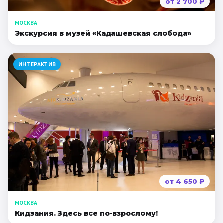
от
2 700
₽
МОСКВА
Экскурсия в музей «Кадашевская слобода»
ИНТЕРАКТИВ
от
4 650
₽
МОСКВА
Кидзания. Здесь все по-взрослому!