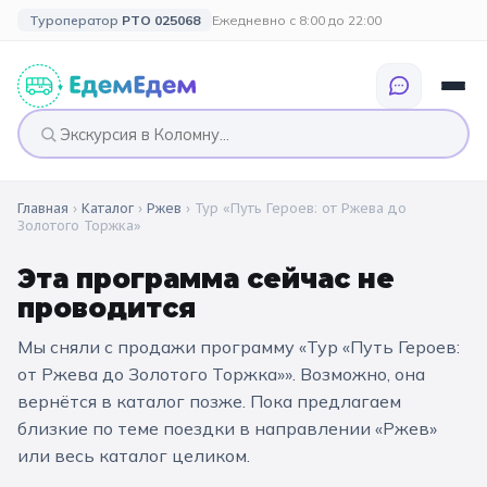
Туроператор
РТО 025068
Ежедневно с 8:00 до 22:00
Главная
›
Каталог
›
Ржев
›
Тур «Путь Героев: от Ржева до
🎉 ПО ПРАЗДНИКАМ
🎉 СОБЫТИЙНЫЕ
🗓️ ПО ДЛИТЕЛЬНОСТИ
🗓️ ПО КАНИКУЛАМ
Золотого Торжка»
ТУРЫ
Все праздники
Однодневные
🍂 Осенние
Эта программа сейчас не
🍂 Осенние
каникулы
проводится
🔔 1 сентября
2 дня / 1 ночь
❄️ Зимние
🎄 Новогодние
Мы сняли с продажи программу «
Тур «Путь Героев:
🗳️ 18 сентября
3 дня и больше
туры
🌸 Весенние
от Ржева до Золотого Торжка»
». Возможно, она
вернётся в каталог позже. Пока предлагаем
🎄 Новогодние
🌷 Весенние
☀️ Летние
каникулы
близкие по теме поездки
в направлении «Ржев»
🥞 Масленица
или весь каталог целиком.
🎓 Выпускные