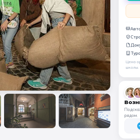
Народные промыслы
Интерактивные
Мастер-классы
Авто
🏛️ МУЗЕИ
Стр
Док
афия
Все музеи
Музей космонавтики
Дар
Тур
Ещё 6
Цена о
школы
Возн
Подска
рядом.