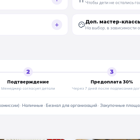
Чтобы дети не остались г
Доп. мастер-класс
+
На выбор, в зависимости 
2
3
Подтверждение
Предоплата 30%
Менеджер согласует детали
Через 7 дней после подписания до
комиссии) · Наличные · Безнал для организаций · Закупочные площ