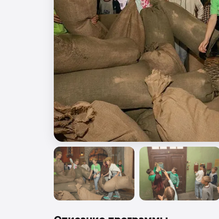
🎖️ 9 мая
🎓 Выпускные 4 класса
📚 ПО ПРЕДМЕТАМ
Все предметы
Литература
История
Геогр
Ещё 7