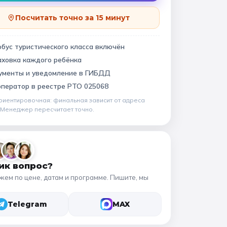
Квесты
11 класс
Посчитать точно за 15 минут
бус туристического класса включён
📍 ПО ГОРОДАМ
аховка каждого ребёнка
ументы и уведомление в ГИБДД
Москва
Подмосковье
виновский музей
оператор в
реестре РТО 025068
Санкт-Петербург
риентировочная: финальная зависит от
адреса
. Менеджер пересчитает точно.
Золотое кольцо
ик вопрос?
жем по цене, датам и программе. Пишите, мы
Telegram
MAX