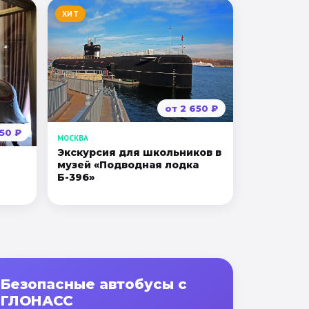
ХИТ
от
2 650
₽
150
₽
МОСКВА
Экскурсия для школьников в
музей «Подводная лодка
Б-396»
Безопасные автобусы с
ГЛОНАСС