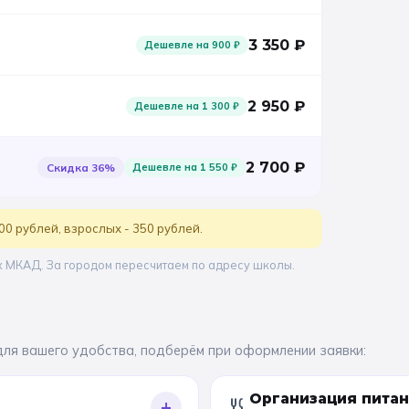
3 350
₽
Дешевле на
900
₽
2 950
₽
Дешевле на
1 300
₽
2 700
₽
Скидка
36
%
Дешевле на
1 550
₽
00 рублей, взрослых - 350 рублей.
х МКАД. За городом пересчитаем по адресу школы.
для вашего удобства, подберём при оформлении заявки:
Организация пита
+