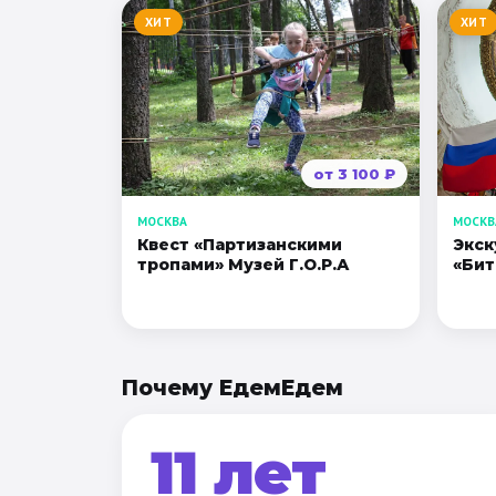
ХИТ
ХИТ
от
3 100
₽
МОСКВА
МОСКВ
Квест «Партизанскими
Экск
тропами» Музей Г.О.Р.А
«Бит
Почему ЕдемЕдем
11 лет