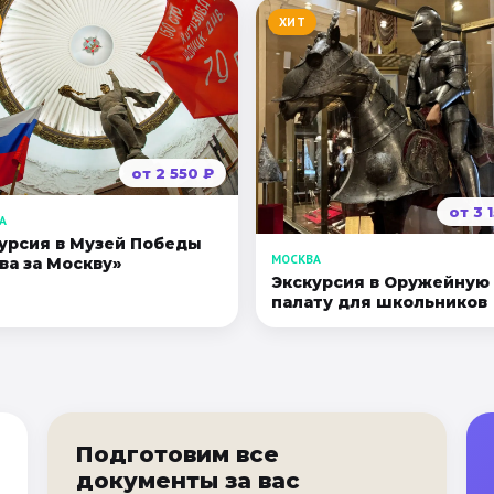
ХИТ
от
2 550
₽
от
3 
А
урсия в Музей Победы
МОСКВА
ва за Москву»
Экскурсия в Оружейную
палату для школьников
Подготовим все
документы за вас