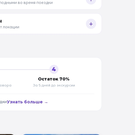
олодными во время поездки
ы
+
от локации
4
Остаток 70%
говора
За 5 дней до
экскурсии
адки
Узнать больше →