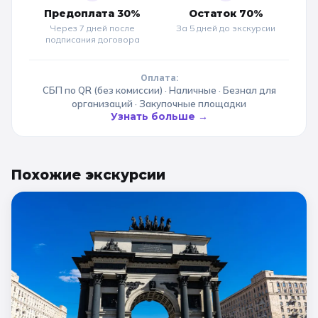
Предоплата 30%
Остаток 70%
Через 7 дней после
За 5 дней до
экскурсии
подписания договора
Оплата:
СБП по QR (без комиссии) · Наличные · Безнал для
организаций · Закупочные площадки
Узнать больше →
Похожие
экскурсии