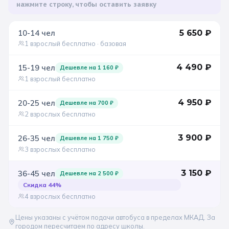
нажмите строку, чтобы оставить заявку
Санкт-Петербург
10-14
чел
5 650
₽
Золотое кольцо
1 взрослый бесплатно
· базовая
4 490
₽
15-19
чел
Дешевле на
1 160
₽
1 взрослый бесплатно
4 950
₽
20-25
чел
Дешевле на
700
₽
2 взрослых бесплатно
3 900
₽
26-35
чел
Дешевле на
1 750
₽
3 взрослых бесплатно
3 150
₽
36-45
чел
Дешевле на
2 500
₽
Скидка
44
%
4 взрослых бесплатно
Цены указаны с учётом подачи автобуса в пределах МКАД. За
городом пересчитаем по адресу школы.