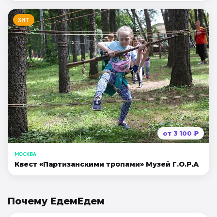
ХИТ
от
3 100
₽
МОСКВА
Квест «Партизанскими тропами» Музей Г.О.Р.А
Почему ЕдемЕдем