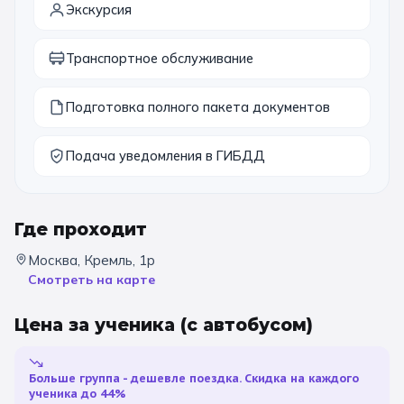
Экскурсия
11 класс
Транспортное обслуживание
📚 ПО ПРЕДМЕТАМ
Подготовка полного пакета документов
Все предметы
Литература
История
География
Ещё 7
Подача уведомления в ГИБДД
🏛️ МУЗЕИ
Где проходит
Все музеи
Музей космонавтики
Москва, Кремль, 1р
Смотреть на карте
Дарвиновский музей
Ещё 6
Цена за ученика
(с автобусом)
📍 ПО ГОРОДАМ
Москва
Больше группа - дешевле поездка. Скидка на каждого
ученика до 44%
Подмосковье