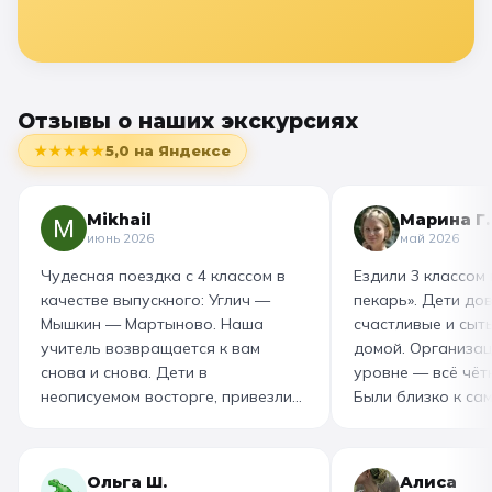
Отзывы о наших экскурсиях
★★★★★
5,0
на Яндексе
Mikhail
Марина Г.
июнь 2026
май 2026
Чудесная поездка с 4 классом в
Ездили 3 классом
качестве выпускного: Углич —
пекарь». Дети до
Мышкин — Мартыново. Наша
счастливые и сыт
учитель возвращается к вам
домой. Организац
снова и снова. Дети в
уровне — всё чётк
неописуемом восторге, привезли
Были близко к са
море впечатлений! Родителям
как замешивают т
захотелось повторить тот же
муку, как взбивае
маршрут для себя, настолько
гигантский миксер
Ольга Ш.
Алиса