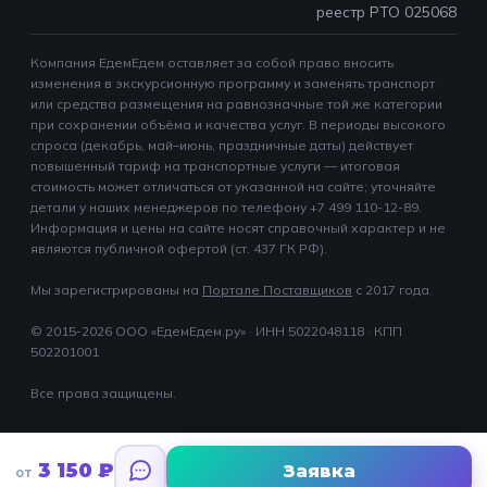
реестр РТО 025068
Компания ЕдемЕдем оставляет за собой право вносить
изменения в экскурсионную программу и заменять транспорт
или средства размещения на равнозначные той же категории
при сохранении объёма и качества услуг. В периоды высокого
спроса (декабрь, май–июнь, праздничные даты) действует
повышенный тариф на транспортные услуги — итоговая
стоимость может отличаться от указанной на сайте; уточняйте
детали у наших менеджеров по телефону +7 499 110-12-89.
Информация и цены на сайте носят справочный характер и не
являются публичной офертой (ст. 437 ГК РФ).
Мы зарегистрированы на
Портале Поставщиков
c 2017 года.
© 2015-2026 ООО «ЕдемЕдем.ру» · ИНН 5022048118 · КПП
502201001
Все права защищены.
3 150
₽
Заявка
от