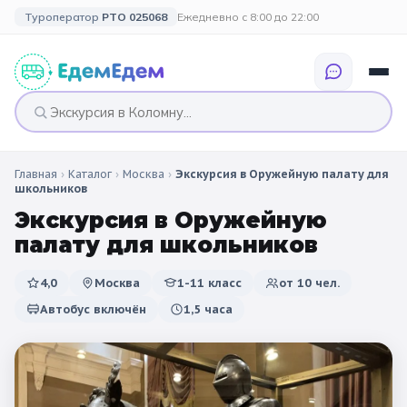
Туроператор
РТО 025068
Ежедневно с 8:00 до 22:00
Главная
›
Каталог
›
Москва
›
Экскурсия в Оружейную палату для
🎉 ПО ПРАЗДНИКАМ
🎉 СОБЫТИЙНЫЕ
🗓️ ПО ДЛИТЕЛЬНОСТИ
🗓️ ПО КАНИКУЛАМ
школьников
ТУРЫ
Экскурсия в Оружейную
Все праздники
Однодневные
🍂 Осенние
🍂 Осенние
палату для школьников
каникулы
🔔 1 сентября
2 дня / 1 ночь
❄️ Зимние
4,0
Москва
1-11 класс
от
10
чел.
🎄 Новогодние
🗳️ 18 сентября
3 дня и больше
туры
🌸 Весенние
Автобус включён
1,5 часа
🎄 Новогодние
🌷 Весенние
☀️ Летние
каникулы
🥞 Масленица
🎓 Выпускные