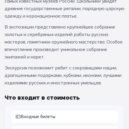
самых известных музеев России. Школьники увидят
За кулисами театров
Великий Новгород
Алтай
Архангельск
древние государственные регалии, парадную царскую
одежду и коронационное платье.
Усадьбы и заповедники
Экологические
Рязань
Мурманск
Волгоград
В экспозиции представлено крупнейшее собрание
Народные промыслы
Интерактивные
золотых и серебряных изделий работы русских
Квесты
Мастер-классы
мастеров, памятники оружейного мастерства. Особое
впечатление производит уникальное собрание
🎓 ПО КЛАССАМ
экипажей и карет.
Экскурсия познакомит ребят с сокровищами нации,
Все классы
драгоценными подарками, кубками, иконами, лучшими
Дошкольники
изделиями русских и иностранных умельцев.
Начальные классы
Что входит в стоимость
5 класс
6 класс
7 класс
8 класс
Входные билеты
9 класс
10 класс