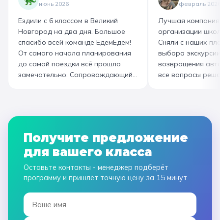
интересно и насыщенно было.
изготовили печень
июнь 2026
февраль 202
Огромная благодарность
слоёного теста, а
Ездили с 6 классом в Великий
Лучшая компания
организатору! Вы лучшие: от
со скоморохом, и
Новгород на два дня. Большое
организации школ
выбора супер-маршрута, питания,
загадками. В кон
спасибо всей команде ЕдемЕдем!
Сняли с наших пле
гостиницы, тайминга, до
горячие печеньки
От самого начала планирования
выбора экскурсии
интересного экскурсовода и
производстве сто
до самой поездки всё прошло
возвращения авт
приятного водителя. Всё на
вкусный и волшеб
замечательно. Сопровождающий
все вопросы реша
высшем уровне 👌
гид Наталья приветливая,
Подберут дату и 
помогала во всех вопросах,
забронируют авт
всегда с улыбкой! Автобусы
все документы в Г
чистые, комфортные, отель и
которая занимала
питание на высоком уровне. А
наконец-то вздох
Получите предложение
необычные театрализованные
облегчением! Езди
для вашего класса
экскурсии и мастер-классы не
музей атмосферны
оставили равнодушными ни детей,
интерактива. Спас
Оставьте контакты - менеджер подберёт
ни взрослых!
прощаемся!
программу и пришлёт точную цену за 15 минут.