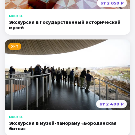
от
2 850
₽
МОСКВА
Экскурсия в Гocyдapcтвeнный иcтopичecкий
мyзeй
ХИТ
от
2 400
₽
МОСКВА
Экскурсия в музей-панораму «Бородинская
битва»